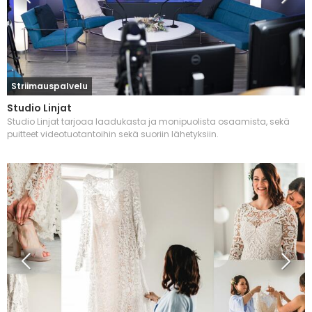
Striimauspalvelu
Studio Linjat
Studio Linjat tarjoaa laadukasta ja monipuolista osaamista, sekä
puitteet videotuotantoihin sekä suoriin lähetyksiin.