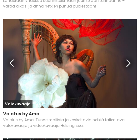
Lähdetään yhdessä suunnittelemaan juuri teidän tarinaanne –
varaa aikasi ja anna hetkien puhua puolestaan!
Valokuvaaja
Valotus by Ama
Valotus by Ama: Tunnelmallisia ja koskettavia hetkiä tallentava
valokuvaaja ja videokuvaaja Helsingissä.