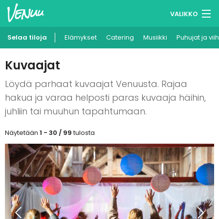
VALIKKO
Selaa tiloja
Elämykset
Muistilistasi
Catering
Musiikki
Puhujat ja vii
Kirjaudu
Kuvaajat
Suomi
Löydä parhaat kuvaajat Venuusta. Rajaa
hakua ja varaa helposti paras kuvaaja häihin,
Ilmoita kohteesi
juhliin tai muuhun tapahtumaan.
Näytetään
1 - 30 / 99
tulosta