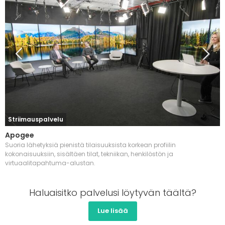
Striimauspalvelu
Apogee
Suoria lähetyksiä pienistä tilaisuuksista korkean profiilin
kokonaisuuksiin, sisältäen tilat, tekniikan, henkilöstön ja
virtuaalitapahtuma-alustan.
Haluaisitko palvelusi löytyvän täältä?
Lue lisää