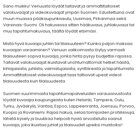
Sano muikku! Venuusta löydät taitavat ja ammattitaitoiset
valokuvaajat ja videokuvaajat ympäri Suomen. Edustettuina ovat
muun muassa pääkaupunkiseutu, Uusimaa, Pirkanmaa sekä
Varsinais-Suomi. Oli hakusessa sitten hääkuvaus, juhlakuvaus tai
muu tapahtumakuvaus, täältä löydät etsimäsi.
Mistä hyvä kuvaaja juhliin tai tilaisuuteen? Kuinka paljon maksaa
kuvaajan varaaminen? Venuun valikoimasta löytyy varmasti
tilaisuuteen sopiva kuvaaja, jonka hinta pysyy budjettisi rajoissa.
Taitavat valokuvaajat ikuistavat unohtumattomat hetket häistä,
kihlajaisista, juhlista, valmistujaisista, synttäreistä ja tapahtumista.
Ammattitaitoiset videokuvaajat taas taltioivat upeat videot
tilaisuudesta kuin tilaisuudesta.
Suomen suurimmasta tapahtumapalveluiden varaussivustosta
löydät kuvaajia kaupungeista kuten Helsinki, Tampere, Oulu,
Turku, Jyväskylä, Vantaa, Espoo, Lappeenranta, Joensuu, Porvoo,
Kuopio ja Rovaniemi. Rajaa hakua, selaa toimijoiden profiilisivuja,
lähetä kysely ja buukkaa helposti hyviä arvosteluita saanut
kuvaaja, joka ikuistaa juhlat ja tilaisuudet upeiksi muistoiksi!