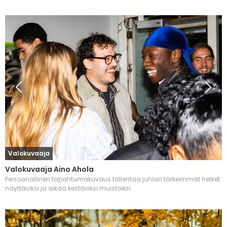
Valokuvaaja
Valokuvaaja Aino Ahola
Persoonallinen tapahtumakuvaus tallentaa juhlan tärkeimmät hetket
näyttäviksi ja aikaa kestäviksi muistoiksi.