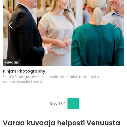
Kuvaaja
Pinja’s Photography
Pinja’s Photography - Ikuista elämäsi tärkeimmät hetket
ainutlaatuisella tavalla!
Sivu
1
/
4
›
Varaa kuvaaja helposti Venuusta