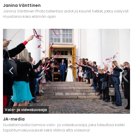
Janina Vänttinen
Janina Vänttinen Photo tallentaa aidot ja kauniit hetket, jotka säilyvät
muistoina koko elämän ajan.
Valo- ja videokuvaaja
JA-media
Uudellamaalla toimiva valo- ja videokuvaaja, joka toteuttaa kaikki
tapahtumakuvaukset sekä stillinä että videona!