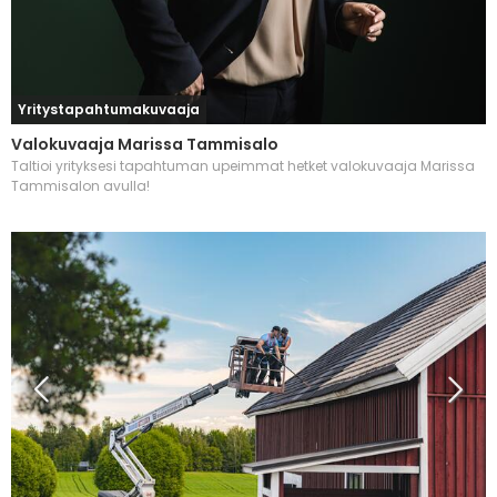
Yritystapahtumakuvaaja
Valokuvaaja Marissa Tammisalo
Taltioi yrityksesi tapahtuman upeimmat hetket valokuvaaja Marissa
Tammisalon avulla!