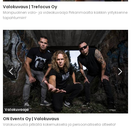
Valokuvaus | Trefocus Oy
Monipuolinen valo- ja videokuvaaja Pirkanmaalta kaikkiin yrityksenne
tapahtumiin!
Valokuvaaja
ON Events Oy | Valokuvaus
Valokuvausta pitkällä kokemuksella ja persoonallisella otteella!