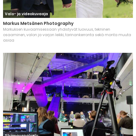
Valo- ja videokuvaaja
Markus Metsänen Photography
Markuksen kuvaamisessaan yhdistyvät luovuus, tekninen
osaaminen, valon ja varjon leikki, tarinankerronta sekä monta muuta
asiaa
Striimauspalvelu