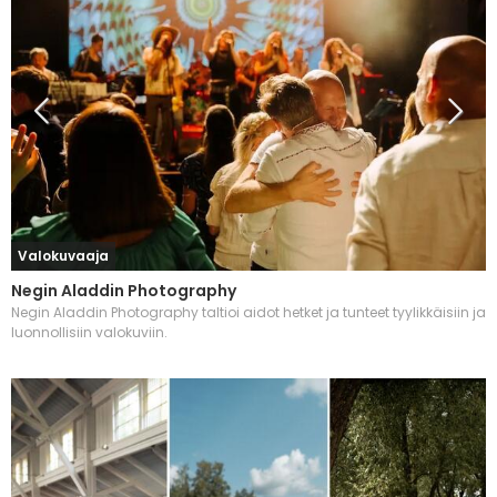
Valokuvaaja
Negin Aladdin Photography
Negin Aladdin Photography taltioi aidot hetket ja tunteet tyylikkäisiin ja
luonnollisiin valokuviin.