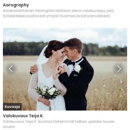
Aarography
Asiakaslähtöinen Helsingistä lähtöisin oleva valokuvaaja, joka
työskentelee joustavasti ympäri Suomea ja kansainvälisesti.
Kuvaaja
Valokuvaus Teija K.
Valokuvaus Teija K. ikuistaa tärkeimmät hetkesi upeiden kuvien
avulla!