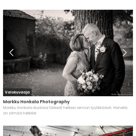
Valokuvaaja
Markku Honkala Photography
Markku Honkala ikuistaa tärkeät hetkesi rennon tyylikkäästi. Hänellä
on silmää hetkille!