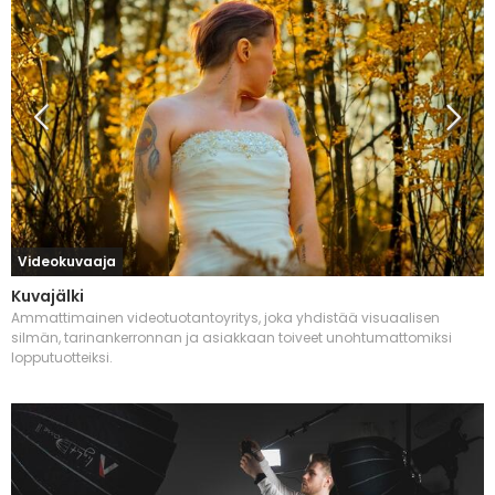
Videokuvaaja
Kuvajälki
Ammattimainen videotuotantoyritys, joka yhdistää visuaalisen
silmän, tarinankerronnan ja asiakkaan toiveet unohtumattomiksi
lopputuotteiksi.