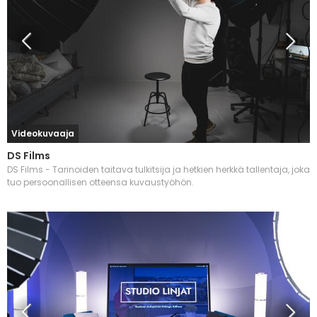
Videokuvaaja
DS Films
DS Films - Tarinoiden taitava tulkitsija ja hetkien herkkä tallentaja, joka
tuo persoonallisen otteensa kuvaustyöhön.