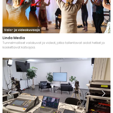
Valo- ja videokuvaaja
Linda Media
Tunnelmalliset valokuvat ja videot, jotka tallentavat aidot hetket ja
koskettavat katsojaa.