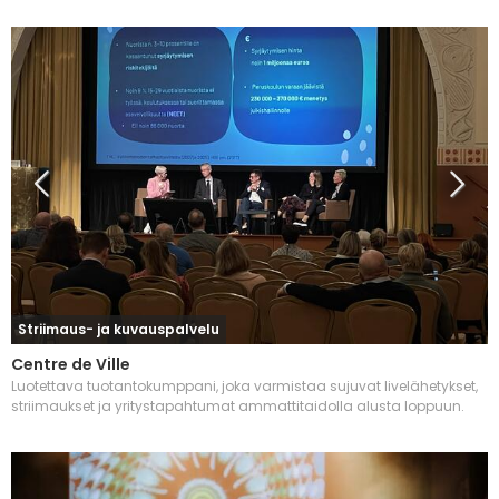
Striimaus- ja kuvauspalvelu
Centre de Ville
Luotettava tuotantokumppani, joka varmistaa sujuvat livelähetykset,
striimaukset ja yritystapahtumat ammattitaidolla alusta loppuun.