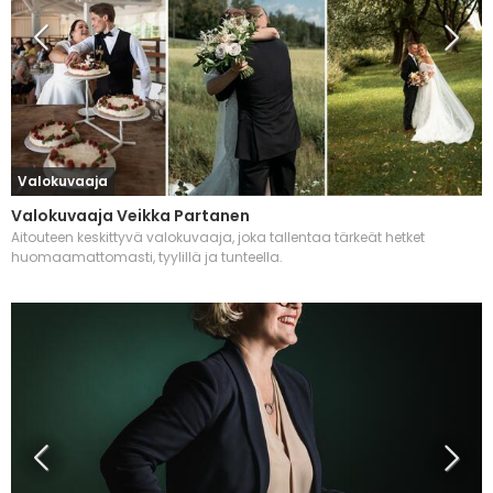
Valokuvaaja
Valokuvaaja Veikka Partanen
Aitouteen keskittyvä valokuvaaja, joka tallentaa tärkeät hetket
huomaamattomasti, tyylillä ja tunteella.