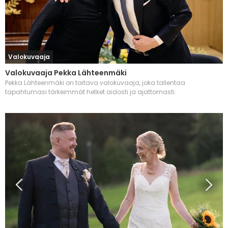
Valokuvaaja
Valokuvaaja Pekka Lähteenmäki
Pekka Lähteenmäki on taitava valokuvaaja, joka tallentaa
tapahtumasi tärkeimmät hetket aidosti ja ajattomasti.