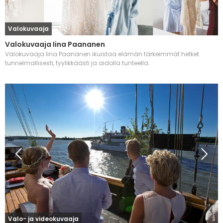
Valokuvaaja
Valokuvaaja Iina Paananen
Valokuvaaja Iina Paananen ikuistaa elämän tärkeimmät hetket
tunnelmallisesti, tyylikkäästi ja aidolla tunteella.
Valo- ja videokuvaaja