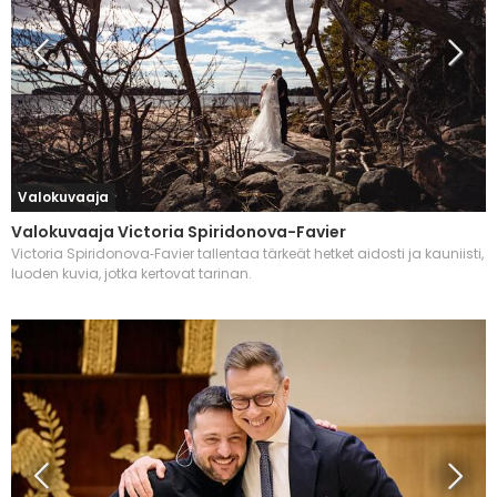
Valokuvaaja
Valokuvaaja Victoria Spiridonova-Favier
Victoria Spiridonova‑Favier tallentaa tärkeät hetket aidosti ja kauniisti,
luoden kuvia, jotka kertovat tarinan.