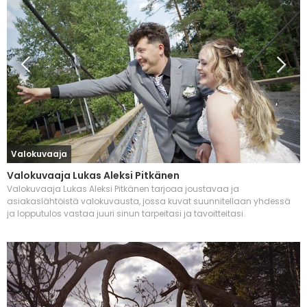
Valokuvaaja
Valokuvaaja Lukas Aleksi Pitkänen
Valokuvaaja Lukas Aleksi Pitkänen tarjoaa joustavaa ja
asiakaslähtöistä valokuvausta, jossa kuvat suunnitellaan yhdessä
ja lopputulos vastaa juuri sinun tarpeitasi ja tavoitteitasi.