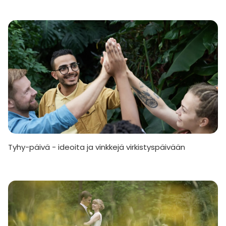
Tyhy-päivä - ideoita ja vinkkejä virkistyspäivään