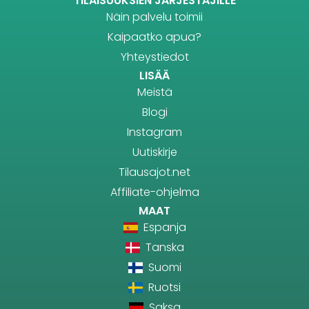
TILAISUUKSIEN JÄRJESTÄJILLE
Näin palvelu toimii
Kaipaatko apua?
Yhteystiedot
LISÄÄ
Meistä
Blogi
Instagram
Uutiskirje
Tilausajot.net
Affiliate-ohjelma
MAAT
Espanja
Tanska
Suomi
Ruotsi
Saksa