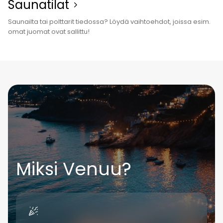
Sauna­tilat
Saunailta tai polttarit tiedossa? Löydä vaihtoehdot, joissa esim.
omat juomat ovat sallittu!
Miksi Venuu?