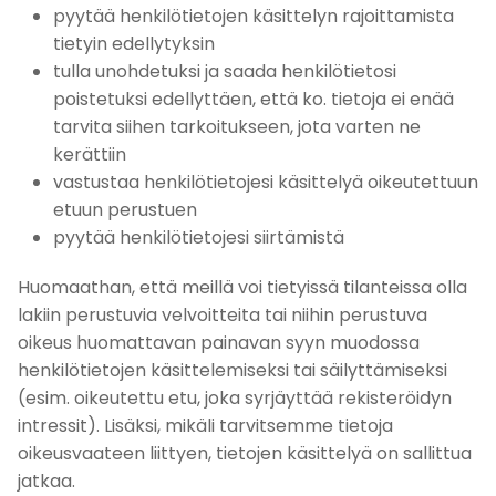
pyytää henkilötietojen käsittelyn rajoittamista
tietyin edellytyksin
tulla unohdetuksi ja saada henkilötietosi
poistetuksi edellyttäen, että ko. tietoja ei enää
tarvita siihen tarkoitukseen, jota varten ne
kerättiin
vastustaa henkilötietojesi käsittelyä oikeutettuun
etuun perustuen
pyytää henkilötietojesi siirtämistä
Huomaathan, että meillä voi tietyissä tilanteissa olla
lakiin perustuvia velvoitteita tai niihin perustuva
oikeus huomattavan painavan syyn muodossa
henkilötietojen käsittelemiseksi tai säilyttämiseksi
(esim. oikeutettu etu, joka syrjäyttää rekisteröidyn
intressit). Lisäksi, mikäli tarvitsemme tietoja
oikeusvaateen liittyen, tietojen käsittelyä on sallittua
jatkaa.