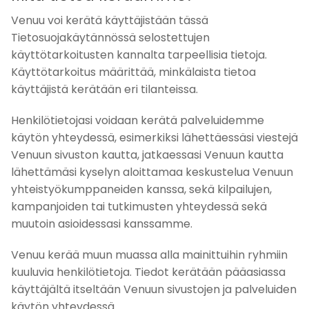
Venuu voi kerätä käyttäjistään tässä
Tietosuojakäytännössä selostettujen
käyttötarkoitusten kannalta tarpeellisia tietoja.
Käyttötarkoitus määrittää, minkälaista tietoa
käyttäjistä kerätään eri tilanteissa.
Henkilötietojasi voidaan kerätä palveluidemme
käytön yhteydessä, esimerkiksi lähettäessäsi viestejä
Venuun sivuston kautta, jatkaessasi Venuun kautta
lähettämäsi kyselyn aloittamaa keskustelua Venuun
yhteistyökumppaneiden kanssa, sekä kilpailujen,
kampanjoiden tai tutkimusten yhteydessä sekä
muutoin asioidessasi kanssamme.
Venuu kerää muun muassa alla mainittuihin ryhmiin
kuuluvia henkilötietoja. Tiedot kerätään pääasiassa
käyttäjältä itseltään Venuun sivustojen ja palveluiden
käytön yhteydessä.