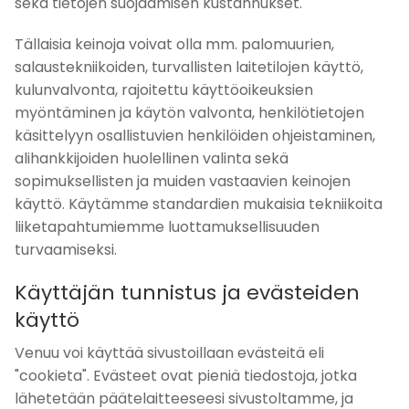
sekä tietojen suojaamisen kustannukset.
Tällaisia keinoja voivat olla mm. palomuurien,
salaustekniikoiden, turvallisten laitetilojen käyttö,
kulunvalvonta, rajoitettu käyttöoikeuksien
myöntäminen ja käytön valvonta, henkilötietojen
käsittelyyn osallistuvien henkilöiden ohjeistaminen,
alihankkijoiden huolellinen valinta sekä
sopimuksellisten ja muiden vastaavien keinojen
käyttö. Käytämme standardien mukaisia tekniikoita
liiketapahtumiemme luottamuksellisuuden
turvaamiseksi.
Käyttäjän tunnistus ja evästeiden
käyttö
Venuu voi käyttää sivustoillaan evästeitä eli
"cookieta". Evästeet ovat pieniä tiedostoja, jotka
lähetetään päätelaitteeseesi sivustoltamme, ja