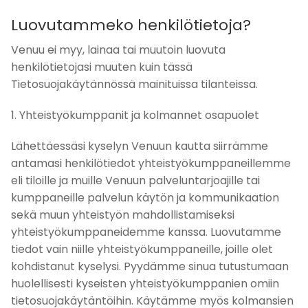
Luovutammeko henkilötietoja?
Venuu ei myy, lainaa tai muutoin luovuta
henkilötietojasi muuten kuin tässä
Tietosuojakäytännössä mainituissa tilanteissa.
1. Yhteistyökumppanit ja kolmannet osapuolet
Lähettäessäsi kyselyn Venuun kautta siirrämme
antamasi henkilötiedot yhteistyökumppaneillemme
eli tiloille ja muille Venuun palveluntarjoajille tai
kumppaneille palvelun käytön ja kommunikaation
sekä muun yhteistyön mahdollistamiseksi
yhteistyökumppaneidemme kanssa. Luovutamme
tiedot vain niille yhteistyökumppaneille, joille olet
kohdistanut kyselysi. Pyydämme sinua tutustumaan
huolellisesti kyseisten yhteistyökumppanien omiin
tietosuojakäytäntöihin. Käytämme myös kolmansien