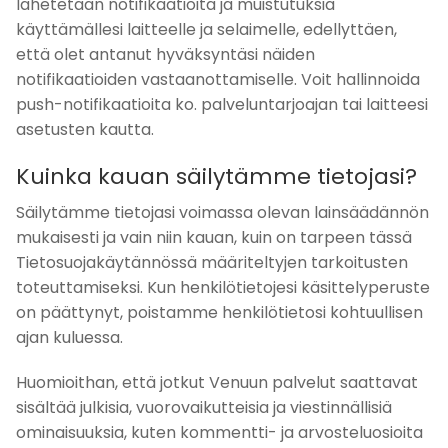
lähetetään notifikaatioita ja muistutuksia
käyttämällesi laitteelle ja selaimelle, edellyttäen,
että olet antanut hyväksyntäsi näiden
notifikaatioiden vastaanottamiselle. Voit hallinnoida
push-notifikaatioita ko. palveluntarjoajan tai laitteesi
asetusten kautta.
Kuinka kauan säilytämme tietojasi?
Säilytämme tietojasi voimassa olevan lainsäädännön
mukaisesti ja vain niin kauan, kuin on tarpeen tässä
Tietosuojakäytännössä määriteltyjen tarkoitusten
toteuttamiseksi. Kun henkilötietojesi käsittelyperuste
on päättynyt, poistamme henkilötietosi kohtuullisen
ajan kuluessa.
Huomioithan, että jotkut Venuun palvelut saattavat
sisältää julkisia, vuorovaikutteisia ja viestinnällisiä
ominaisuuksia, kuten kommentti- ja arvosteluosioita