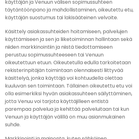
käyttäjän ja Venuun välisen sopimussuhteen
täytäntöönpano ja mahdollistaminen, oikeutettu etu,
käyttäjän suostumus tai lakisääteinen velvoite.
Käsittely asiakassuhteiden hoitamiseen, palvelujen
käyttämiseen ja sen ja liiketoiminnan hallintaan sekä
niiden markkinointiin ja niistä tiedottamiseen
perustuu sopimussuhteeseen tai Venuun
oikeutettuun etuun. Oikeutetulla edulla tarkoitetaan
rekisterinpitäjän toimintaan olennaisesti liittyvää
käsittelyä, jonka käyttäjä voi kohtuudella olettaa
kuuluvan sen toimintaan. Tällainen oikeutettu etu voi
olla esimerkiksi hyvän asiakassuhteen säilyttäminen,
jotta Venuu voi tarjota käyttäjilleen entistä
parempaa palvelua ja kehittää palveluitaan tai kun
Venuun ja käyttäjän välillä on muu asianmukainen
suhde.
Markkinointi ja mainonta, kuten sähköinen