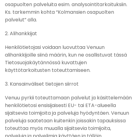
osapuolten palveluita esim. analysointitarkoituksiin.
Ks. tarkemmin kohta “Kolmansien osapuolten
palvelut” alla.
2. Alihankkijat
Henkilötietojasi voidaan luovuttaa Venuun
alihankkijoille siinä määrin, kun ne osallistuvat tässä
Tietosuojakäytännössä kuvattujen
käyttötarkoitusten toteuttamiseen.
3. Kansainväliset tietojen siirrot
Venuu pyrkii toteuttamaan palvelut ja käsittelemään
henkilötietosi ensisijaisesti EU- tai ETA-alueella
sijaitsevia toimijoita ja palveluja hyödyntäen. Venuun
palveluja saatetaan kuitenkin joissakin tapauksissa
toteuttaa myös muualla sijaitsevia toimijoita,
palveluja ja palvelimia käyttäen ja tällöin