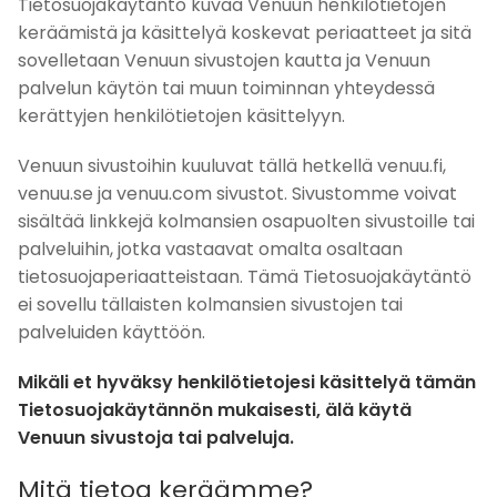
Tietosuojakäytäntö kuvaa Venuun henkilötietojen
keräämistä ja käsittelyä koskevat periaatteet ja sitä
sovelletaan Venuun sivustojen kautta ja Venuun
palvelun käytön tai muun toiminnan yhteydessä
kerättyjen henkilötietojen käsittelyyn.
Venuun sivustoihin kuuluvat tällä hetkellä venuu.fi,
venuu.se ja venuu.com sivustot. Sivustomme voivat
sisältää linkkejä kolmansien osapuolten sivustoille tai
palveluihin, jotka vastaavat omalta osaltaan
tietosuojaperiaatteistaan. Tämä Tietosuojakäytäntö
ei sovellu tällaisten kolmansien sivustojen tai
palveluiden käyttöön.
Mikäli et hyväksy henkilötietojesi käsittelyä tämän
Tietosuojakäytännön mukaisesti, älä käytä
Venuun sivustoja tai palveluja.
Mitä tietoa keräämme?