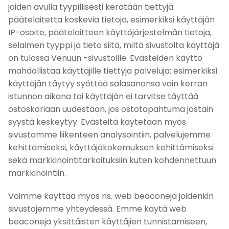
joiden avulla tyypillisesti kerätään tiettyjä
päätelaitetta koskevia tietoja, esimerkiksi käyttäjän
IP-osoite, päätelaitteen käyttöjärjestelmän tietoja,
selaimen tyyppi ja tieto siitä, miltä sivustolta käyttäjä
on tulossa Venuun -sivustoille. Evästeiden käyttö
mahdollistaa käyttäjille tiettyjä palveluja: esimerkiksi
käyttäjän täytyy syöttää salasanansa vain kerran
istunnon aikana tai käyttäjän ei tarvitse täyttää
ostoskoriaan uudestaan, jos ostotapahtuma jostain
syystä keskeytyy. Evästeitä käytetään myös
sivustomme liikenteen analysointiin, palvelujemme
kehittämiseksi, käyttäjäkokemuksen kehittämiseksi
sekä markkinointitarkoituksiin kuten kohdennettuun
markkinointiin.
Voimme käyttää myös ns. web beaconeja joidenkin
sivustojemme yhteydessä. Emme käytä web
beaconeja yksittäisten käyttäjien tunnistamiseen,