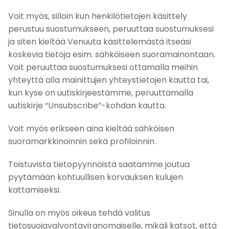
Voit myös, silloin kun henkilötietojen käsittely
perustuu suostumukseen, peruuttaa suostumuksesi
ja siten kieltää Venuuta käsittelemästä itseäsi
koskevia tietoja esim. sähköiseen suoramainontaan.
Voit peruuttaa suostumuksesi ottamalla meihin
yhteyttä alla mainittujen yhteystietojen kautta tai,
kun kyse on uutiskirjeestämme, peruuttamalla
uutiskirje “Unsubscribe”-kohdan kautta.
Voit myös erikseen aina kieltää sähköisen
suoramarkkinoinnin sekä profiloinnin.
Toistuvista tietopyynnöistä saatamme joutua
pyytämään kohtuullisen korvauksen kulujen
kattamiseksi.
Sinulla on myös oikeus tehdä valitus
tietosuojavalvontaviranomaiselle, mikäli katsot, että