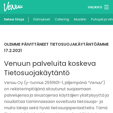
VALIKKO
Selaa tiloja
Elämykset
Muistilistasi
Catering
Musiikki
Puhujat ja vii
Kirjaudu
Suomi
OLEMME PÄIVITTÄNEET TIETOSUOJAKÄYTÄNTÖÄMME
17.2.2021
Ilmoita kohteesi
Venuun palveluita koskeva
Tietosuojakäytäntö
Venuu Oy (y-tunnus 2551601-1, jäljempänä “Venuu”)
on rekisterinpitäjänä sitoutunut suojaamaan
palvelujensa ja sivustojensa käyttäjien yksityisyyttä ja
noudattaa toiminnassaan soveltuvia tietosuoja- ja
muita lakeja sekä hyviä tietosuojaperiaatteita. Tämä