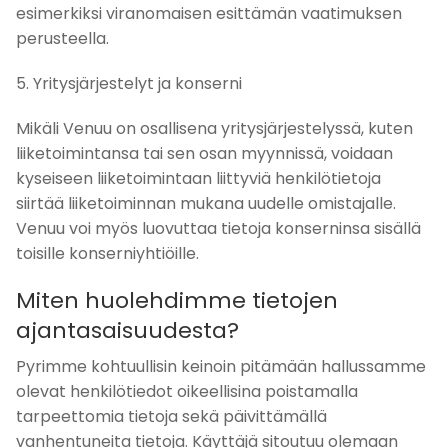
esimerkiksi viranomaisen esittämän vaatimuksen
perusteella.
5. Yritysjärjestelyt ja konserni
Mikäli Venuu on osallisena yritysjärjestelyssä, kuten
liiketoimintansa tai sen osan myynnissä, voidaan
kyseiseen liiketoimintaan liittyviä henkilötietoja
siirtää liiketoiminnan mukana uudelle omistajalle.
Venuu voi myös luovuttaa tietoja konserninsa sisällä
toisille konserniyhtiöille.
Miten huolehdimme tietojen
ajantasaisuudesta?
Pyrimme kohtuullisin keinoin pitämään hallussamme
olevat henkilötiedot oikeellisina poistamalla
tarpeettomia tietoja sekä päivittämällä
vanhentuneita tietoja. Käyttäjä sitoutuu olemaan