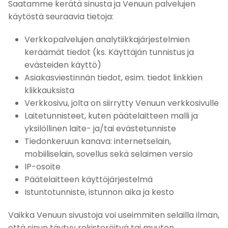
Saatamme kerätä sinusta ja Venuun palvelujen
käytöstä seuraavia tietoja:
Verkkopalvelujen analytiikkajärjestelmien
keräämät tiedot (ks. Käyttäjän tunnistus ja
evästeiden käyttö)
Asiakasviestinnän tiedot, esim. tiedot linkkien
klikkauksista
Verkkosivu, jolta on siirrytty Venuun verkkosivulle
Laitetunnisteet, kuten päätelaitteen malli ja
yksilöllinen laite- ja/tai evästetunniste
Tiedonkeruun kanava: internetselain,
mobiiliselain, sovellus sekä selaimen versio
IP-osoite
Päätelaitteen käyttöjärjestelmä
Istuntotunniste, istunnon aika ja kesto
Vaikka Venuun sivustoja voi useimmiten selailla ilman,
että sinun täytyy rekisteröityä tai muuten