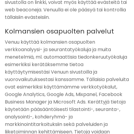
sivustolla on linkki, voivat myös käyttää evästeitä tai
web beaconeja. Venuulla ei ole pääsyä tai kontrollia
tällaisiin evästeisiin.
Kolmansien osapuolten palvelut
Venuu käyttää kolmansien osapuolten
verkkoanalyysi- ja seurantatyökaluja ja muita
menetelmiä, ml. automaattisia tiedonkeruutyökaluja
esimerkiksi kerätäksemme tietoa
käyttäytymisestäsi Venuun sivustoilla ja
vuorovaikutuksestasi kanssamme. Tällaisia palveluita
ovat esimerkiksi käyttämämme verkkotyökalut,
Google Analytics, Google Ads, Mixpanel, Facebook
Business Manager ja Microsoft Ads. Kerättyjä tietoja
käytetään pääsääntöisesti tilastointi-, seuranta-,
analysointi-, kohderyhmä- ja
markkinointitarkoituksiin sekä palveluiden ja
liiketoiminnan kehittämiseen. Tietoja voidaan