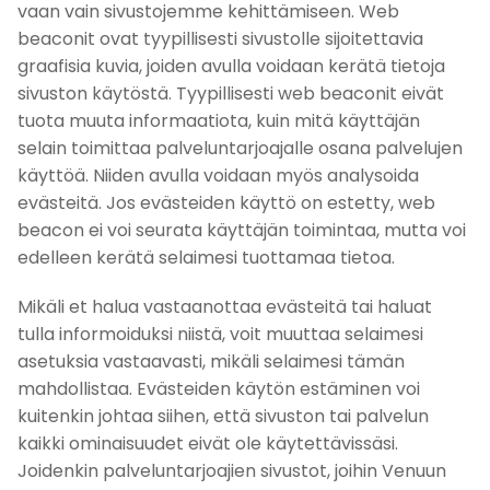
vaan vain sivustojemme kehittämiseen. Web
beaconit ovat tyypillisesti sivustolle sijoitettavia
graafisia kuvia, joiden avulla voidaan kerätä tietoja
sivuston käytöstä. Tyypillisesti web beaconit eivät
tuota muuta informaatiota, kuin mitä käyttäjän
selain toimittaa palveluntarjoajalle osana palvelujen
käyttöä. Niiden avulla voidaan myös analysoida
evästeitä. Jos evästeiden käyttö on estetty, web
beacon ei voi seurata käyttäjän toimintaa, mutta voi
edelleen kerätä selaimesi tuottamaa tietoa.
Mikäli et halua vastaanottaa evästeitä tai haluat
tulla informoiduksi niistä, voit muuttaa selaimesi
asetuksia vastaavasti, mikäli selaimesi tämän
mahdollistaa. Evästeiden käytön estäminen voi
kuitenkin johtaa siihen, että sivuston tai palvelun
kaikki ominaisuudet eivät ole käytettävissäsi.
Joidenkin palveluntarjoajien sivustot, joihin Venuun