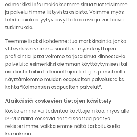
esimerkiksi informoidaksemme sinua tuotteisiimme
ja palveluihimme liittyvistä asioista. Voimme myös
tehdä asiakastyytyväisyyttä koskevia ja vastaavia
tutkimuksia.
Teemme lisäksi kohdennettua markkinointia, jonka
yhteydessä voimme suorittaa myös käyttäjien
profilointia, jotta voimme tarjota sinua kiinnostavia
palveluita esimerkiksi aiemman käyttäytymisesi tai
asiakastietoihin tallennettujen tietojen perusteella.
Käyttämiemme muiden osapuolten palveluista ks.
kohta “Kolmansien osapuolten palvelut”.
Alaikäisiä koskevien tietojen käsittely
Koska emme voi todentaa käyttäjien ikää, myös alle
18-vuotiaita koskevia tietoja saattaa päätyä
rekisteriimme, vaikka emme näitä tarkoituksella
kerääkään.