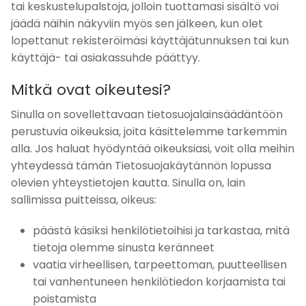
tai keskustelupalstoja, jolloin tuottamasi sisältö voi
jäädä näihin näkyviin myös sen jälkeen, kun olet
lopettanut rekisteröimäsi käyttäjätunnuksen tai kun
käyttäjä- tai asiakassuhde päättyy.
Mitkä ovat oikeutesi?
Sinulla on sovellettavaan tietosuojalainsäädäntöön
perustuvia oikeuksia, joita käsittelemme tarkemmin
alla. Jos haluat hyödyntää oikeuksiasi, voit olla meihin
yhteydessä tämän Tietosuojakäytännön lopussa
olevien yhteystietojen kautta. Sinulla on, lain
sallimissa puitteissa, oikeus:
päästä käsiksi henkilötietoihisi ja tarkastaa, mitä
tietoja olemme sinusta keränneet
vaatia virheellisen, tarpeettoman, puutteellisen
tai vanhentuneen henkilötiedon korjaamista tai
poistamista