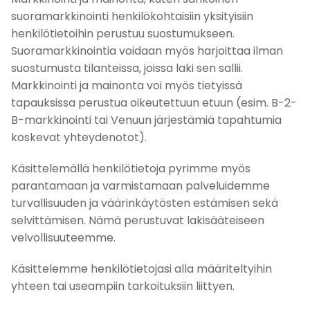
suoramarkkinointi henkilökohtaisiin yksityisiin
henkilötietoihin perustuu suostumukseen.
Suoramarkkinointia voidaan myös harjoittaa ilman
suostumusta tilanteissa, joissa laki sen sallii.
Markkinointi ja mainonta voi myös tietyissä
tapauksissa perustua oikeutettuun etuun (esim. B-2-
B-markkinointi tai Venuun järjestämiä tapahtumia
koskevat yhteydenotot).
Käsittelemällä henkilötietoja pyrimme myös
parantamaan ja varmistamaan palveluidemme
turvallisuuden ja väärinkäytösten estämisen sekä
selvittämisen. Nämä perustuvat lakisääteiseen
velvollisuuteemme.
Käsittelemme henkilötietojasi alla määriteltyihin
yhteen tai useampiin tarkoituksiin liittyen.