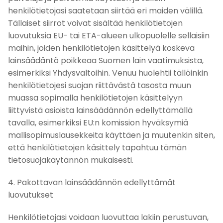
henkilötietojasi saatetaan siirtää eri maiden välillä.
Tällaiset siirrot voivat sisältää henkilötietojen
luovutuksia EU- tai ETA-alueen ulkopuolelle sellaisiin
maihin, joiden henkilötietojen käsittelyä koskeva
lainsäädäntö poikkeaa Suomen lain vaatimuksista,
esimerkiksi Yhdysvaltoihin. Venuu huolehtii tällöinkin
henkilötietojesi suojan riittävästä tasosta muun
muassa sopimalla henkilötietojen käsittelyyn
liittyvistä asioista lainsäädännön edellyttämällä
tavalla, esimerkiksi EU:n komission hyväksymiä
mallisopimuslausekkeita käyttäen ja muutenkin siten,
että henkilötietojen käsittely tapahtuu tämän
tietosuojakäytännön mukaisesti.
4. Pakottavan lainsäädännön edellyttämät
luovutukset
Henkilötietojasi voidaan luovuttaa lakiin perustuvan,