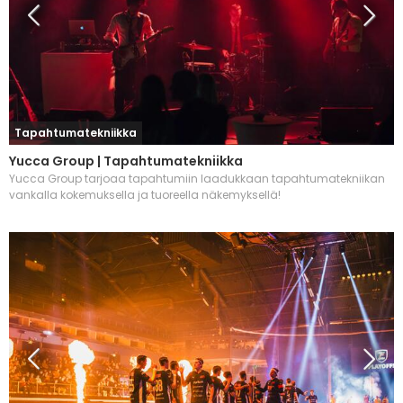
Tapahtumatekniikka
Yucca Group | Tapahtumatekniikka
Yucca Group tarjoaa tapahtumiin laadukkaan tapahtumatekniikan
vankalla kokemuksella ja tuoreella näkemyksellä!