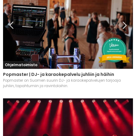
Ohjelmatoimisto
Popmaster | DJ- ja karaokepalvelu juhliin ja häihin
Popmaster on Suomen suurin DJ- ja karaokepalvelujen tarjoaja
juhliin, tapahtumiin ja ravintoloihin.