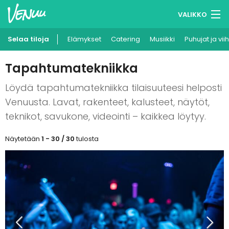
VALIKKO
Selaa tiloja
Elämykset
Muistilistasi
Catering
Musiikki
Puhujat ja vii
Kirjaudu
Tapahtumatekniikka
Suomi
Löydä tapahtumatekniikka tilaisuuteesi helposti
Venuusta. Lavat, rakenteet, kalusteet, näytöt,
Ilmoita kohteesi
teknikot, savukone, videointi – kaikkea löytyy.
Näytetään
1 - 30 / 30
tulosta