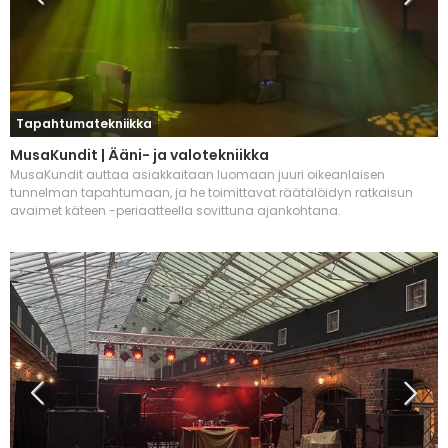
Tapahtumatekniikka
MusaKundit | Ääni- ja valotekniikka
MusaKundit auttaa asiakkaitaan luomaan juuri oikeanlaisen
tunnelman tapahtumaan, ja he toimittavat räätälöidyn ratkaisun
avaimet käteen -periaatteella sovittuna ajankohtana.