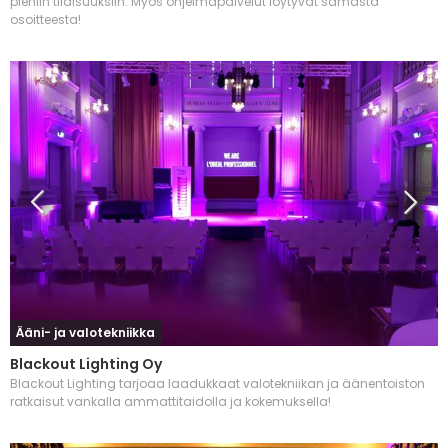
pieniin tilaisuuksiin. Myös ohjelmapalvelut löytyvät samasta
osoitteesta!
Ääni- ja valotekniikka
Blackout Lighting Oy
Blackout Lighting tarjoaa laadukkaat valotekniikan ja äänentoiston
ratkaisut vankalla ammattitaidolla ja kokemuksella!