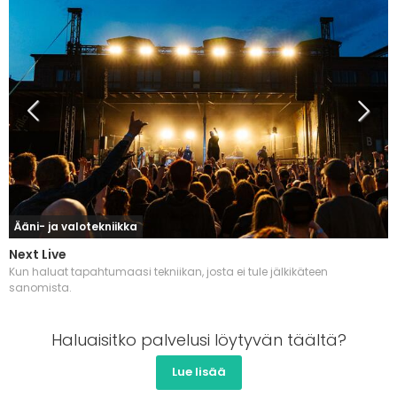
Ääni- ja valotekniikka
Next Live
Kun haluat tapahtumaasi tekniikan, josta ei tule jälkikäteen
sanomista.
Haluaisitko palvelusi löytyvän täältä?
Lue lisää