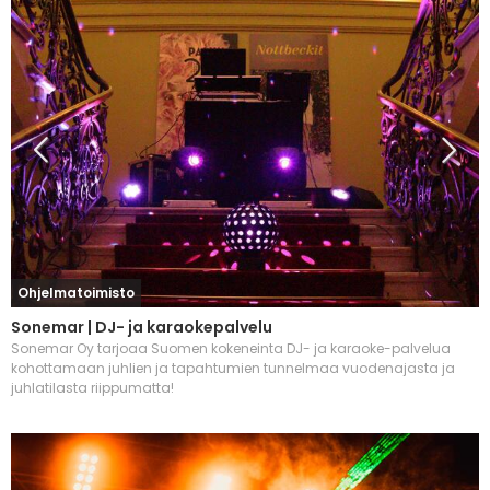
Ohjelmatoimisto
Sonemar | DJ- ja karaokepalvelu
Sonemar Oy tarjoaa Suomen kokeneinta DJ- ja karaoke-palvelua
kohottamaan juhlien ja tapahtumien tunnelmaa vuodenajasta ja
juhlatilasta riippumatta!