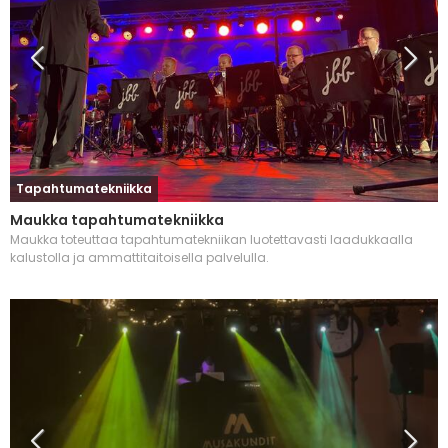
Tapahtumatekniikka
Maukka tapahtumatekniikka
Maukka toteuttaa tapahtumatekniikan luotettavasti laadukkaalla
kalustolla ja ammattitaitoisella palvelulla.