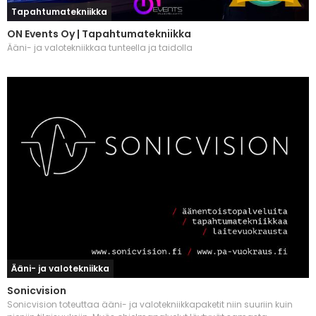
Tapahtumatekniikka
ON Events Oy | Tapahtumatekniikka
Ääni- ja valotekniikkaa tunteella ja taidolla
Ääni- ja valotekniikka
Sonicvision
Sonicvision toteuttaa ääni- ja valotekniikkapaketit niin suuriin kuin