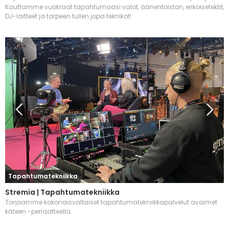
Kauttamme vuokraat tapahtumaasi valot, äänentoiston, erikoisefektit,
DJ-laitteet ja tarpeen tullen jopa teknikot!
Tapahtumatekniikka
Stremia | Tapahtumatekniikka
Tarjoamme kokonaisvaltaiset tapahtumatekniikkapalvelut avaimet
käteen -periaatteella.