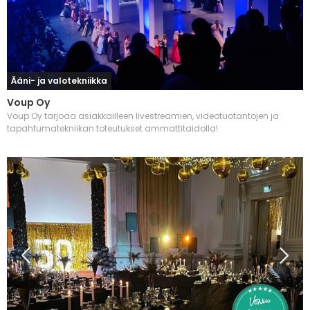
Ääni- ja valotekniikka
Voup Oy
Voup Oy tarjoaa asiakkailleen livestreamien, videotuotantojen ja
tapahtumatekniikan toteutukset ammattitaidolla!