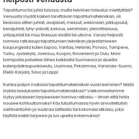
Tapahtuma tai juhla tulossa, mutta tekninen toteutus mietityttää?
Venuusta löydät kaiken tarvittavan tapahtumatekniikan, oli
tiedossa sitten juhlat, avajaiset, messut, webinaari, pikkujoulut,
kesäjuhlat, tyhy-päivät, kokous, seminaari, yleisötilaisuus,
yritysjuhlat tai muu tilaisuus sisällä tai ulkona. Varaa helposti
toimivia ratkaisuja tapahtumien tekniikan järjestämiseen
kaupungeista kuten Espoo, Vantaa, Helsinki, Porvoo, Tampere,
Turku, Jyväskylä, Joensuu, Kuopio, Rovaniemi ja Oulu. Moni
toimijoista palvelee lähes kaikkialla Suomessa ja alueilla
kutenpääkaupunkiseutu, Uusimaa, Pirkanmaa, Varsinais-Suomi,
Etelä-Karjala, Savo ja Lappi.
Kuinka paljon maksaa tapahtumatekniikan vuokraaminen? Mistä
löytää laadukasta tapahtumatekniikkaa? Valikoimastamme
löytyy jokaiseen tarpeeseen toimiva ratkaisu – ilman että hinta
nousee kohtuuttomaksi! Käy tutustumassa hyvin arvosteltuihin
vaihtoehtoihin ja vuokraa laitteisto tai kokonaisratkaisu, joka
täyttää kaikki tarpeesi ja luo upeita kokemuksia!