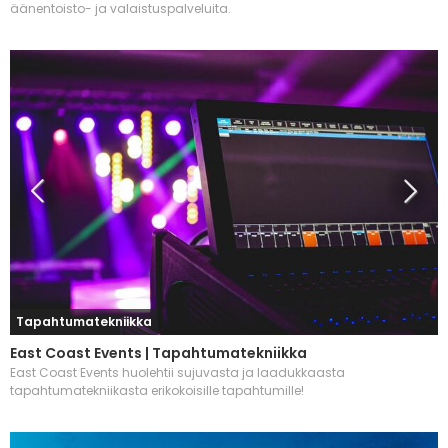
äänentoisto- ja valaistuspalveluita.
Tapahtumatekniikka
East Coast Events | Tapahtumatekniikka
East Coast Events huolehtii sujuvasta ja laadukkaasta
tapahtumatekniikasta erikokoisille tapahtumille!