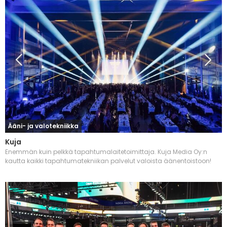
Ääni- ja valotekniikka
Kuja
Enemmän kuin pelkkä tapahtumalaitetoimittaja. Kuja Media Oy:n
kautta kaikki tapahtumatekniikan palvelut valoista äänentoistoon!