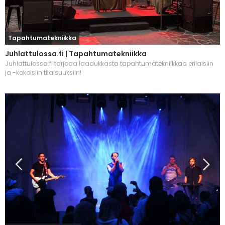
Tapahtumatekniikka
Juhlattulossa.fi | Tapahtumatekniikka
Juhlattulossa.fi tarjoaa laadukkasta tapahtumatekniikkaa erilaisiin
ja -kokoisiin tilaisuuksiin!