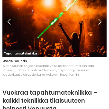
Tapahtumatekniikka
Wode Sounds
Wode Sounds tarjoaa kokonaisvaltaiset tapahtumatekniikan
ratkaisut, jotka varmistavat toimivat, näyttävät ja teknisesti
laadukkaat tilaisuudet kaikenkokoisiin tapahtumiin.
Vuokraa tapahtumatekniikka –
kaikki tekniikka tilaisuuteen
helposti Venuusta