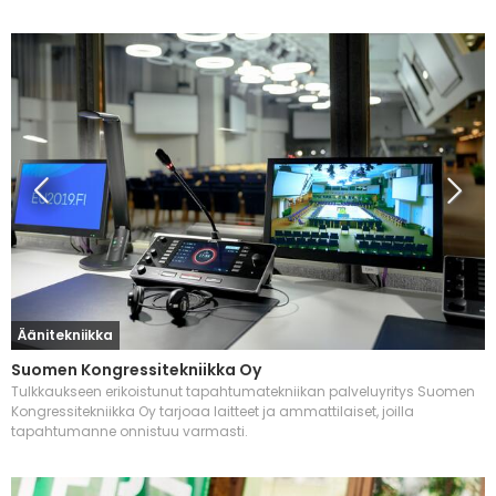
Äänitekniikka
Suomen Kongressitekniikka Oy
Tulkkaukseen erikoistunut tapahtumatekniikan palveluyritys Suomen
Kongressitekniikka Oy tarjoaa laitteet ja ammattilaiset, joilla
tapahtumanne onnistuu varmasti.