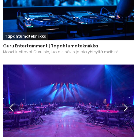
Tapahtumatekniikka
Guru Entertainment | Tapahtumatekniikka
Monet luottavat Guruihin, luota sinäkin ja ota yhteyttä meihin!