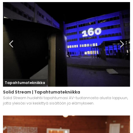
Tapahtumatekniikka
Solid Stream | Tapahtumatekniikka
Solid Stream huolehtii tapahtumasi AV-tuotannosta alusta loppuun,
jotta yleisösi voi keskittyä sisältöön ja elämykseen.