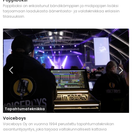
Poppiboksi
Poppiboksi on erikoistunut bändikämppien ja midipajojen lisäksi
tarjoamaan laadukasta äänentoisto- ja valotekniikkaa erilaisiin
tilaisuuksiin.
Tapahtumatekniikka
Voiceboys
Voiceboys Oy on vuonna 1994 perustettu tapahtumatekniikan
asiantuntijayritys, joka tarjoaa valtakunnallisesti kattavia