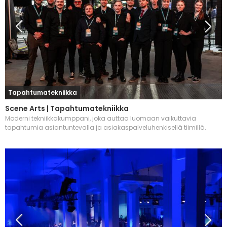
Tapahtumatekniikka
Scene Arts | Tapahtumatekniikka
Moderni tekniikkakumppani, joka auttaa luomaan vaikuttavia
tapahtumia asiantuntevalla ja asiakaspalveluhenkisellä tiimillä.