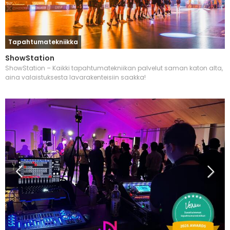
Tapahtumatekniikka
ShowStation
ShowStation – Kaikki tapahtumatekniikan palvelut saman katon alta,
aina valaistuksesta lavarakenteisiin saakka!