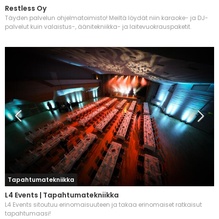
Restless Oy
Täyden palvelun ohjelmatoimisto! Meiltä löydät niin karaoke- ja DJ-
palvelut kuin valaistus-, äänitekniikka- ja laitevuokrauspaketit.
Tapahtumatekniikka
L4 Events | Tapahtumatekniikka
L4 Events sitoutuu erinomaisuuteen ja takaa erinomaiset ratkaisut
tapahtumaasi!