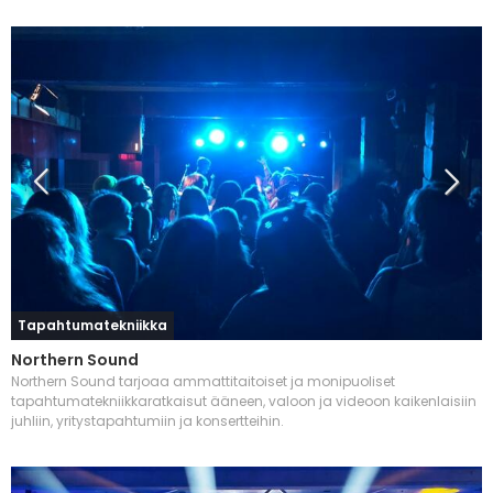
Tapahtumatekniikka
Northern Sound
Northern Sound tarjoaa ammattitaitoiset ja monipuoliset
tapahtumatekniikkaratkaisut ääneen, valoon ja videoon kaikenlaisiin
juhliin, yritystapahtumiin ja konsertteihin.