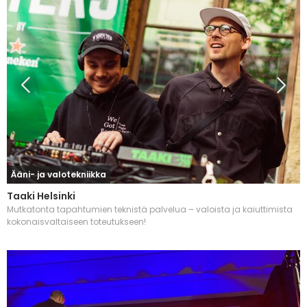
Ääni- ja valotekniikka
Taaki Helsinki
Mutkatonta tapahtumien teknistä palvelua – valoista ja kaiuttimista
kokonaisvaltaiseen toteutukseen!