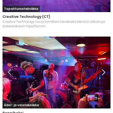
Tapahtumatekniikka
Creative Technology (CT)
Creative Technology luo ja toimittaa tasokkaita teknisiä ratkaisuja
kaikenkokoisiin tapahtumiin.
Ääni- ja valotekniikka