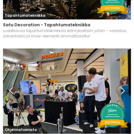
Tapahtumatekniikka
Satu Decoration - Tapahtumatekniikka
Luotettavaa tapahtumatekniikkaa elämyksellisiin juhliin – valaistus,
äänentoisto ja show-elementit ammattilaisilta!
Ohjelmatoimisto