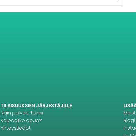
TILAISUUKSIEN JÄRJESTÄJILLE
LISÄ
Näin palvelu toimii
Meis
Kaipaatko apua?
Blogi
Yhteystiedot
Inst
Uutisk