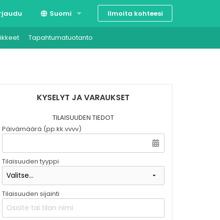
Ilmoita kohteesi
rjaudu
Suomi
ikkeet
Tapahtumatuotanto
Svenska
English
KYSELYT JA VARAUKSET
TILAISUUDEN TIEDOT
Päivämäärä (pp.kk.vvvv)
Tilaisuuden tyyppi
Tilaisuuden sijainti