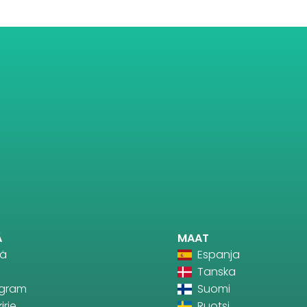
Ä
MAAT
tä
Espanja
Tanska
agram
Suomi
irje
Ruotsi