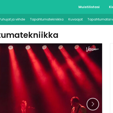
Muistilistasi
Ki
Puhujat ja viihde
Tapahtumatekniikka
Kuvaajat
Tapahtumatarv
tumatekniikka