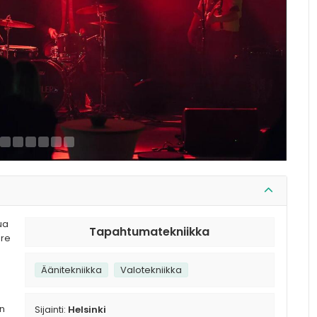
ua
Tapahtumatekniikka
ore
Äänitekniikka
Valotekniikka
en
Sijainti:
Helsinki