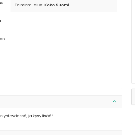
as
Toiminta-alue:
Koko Suomi
ä
ien
n yhteydessä, ja kysy lisää!