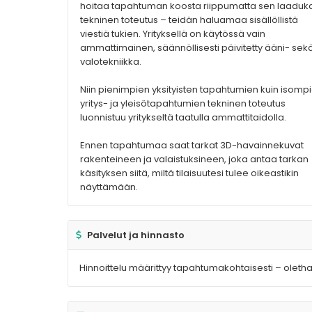
hoitaa tapahtuman koosta riippumatta sen laaduk
tekninen toteutus – teidän haluamaa sisällöllistä
viestiä tukien. Yrityksellä on käytössä vain
ammattimainen, säännöllisesti päivitetty ääni- sek
valotekniikka.
Niin pienimpien yksityisten tapahtumien kuin isomp
yritys- ja yleisötapahtumien tekninen toteutus
luonnistuu yritykseltä taatulla ammattitaidolla.
Ennen tapahtumaa saat tarkat 3D-havainnekuvat
rakenteineen ja valaistuksineen, joka antaa tarkan
käsityksen siitä, miltä tilaisuutesi tulee oikeastikin
näyttämään.
Palvelut ja hinnasto
Hinnoittelu määrittyy tapahtumakohtaisesti – oletha