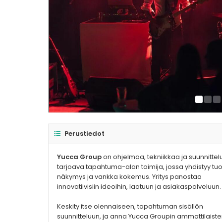
Perustiedot
Yucca Group
on ohjelmaa, tekniikkaa ja suunnittel
tarjoava tapahtuma-alan toimija, jossa yhdistyy tu
näkymys ja vankka kokemus. Yritys panostaa
innovatiivisiin ideoihin, laatuun ja asiakaspalveluun.
Keskity itse olennaiseen, tapahtuman sisällön
suunnitteluun, ja anna Yucca Groupin ammattilaist