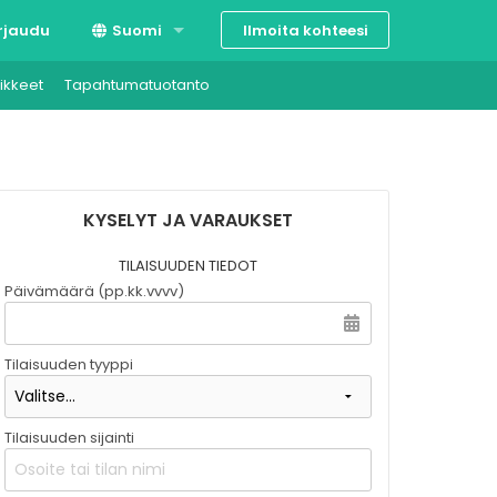
Ilmoita kohteesi
rjaudu
Suomi
ikkeet
Tapahtumatuotanto
Svenska
English
KYSELYT JA VARAUKSET
TILAISUUDEN TIEDOT
Päivämäärä (pp.kk.vvvv)
Tilaisuuden tyyppi
Tilaisuuden sijainti