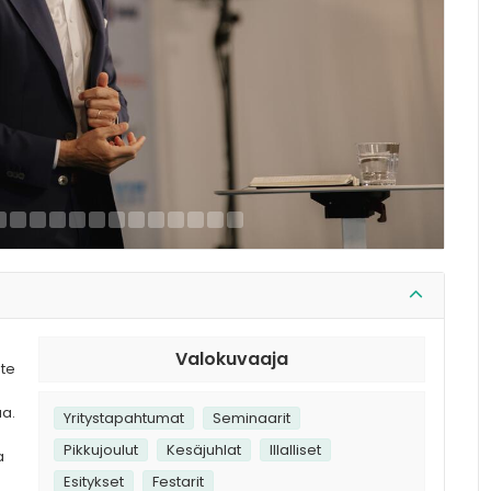
Valokuvaaja
ote
aa.
Yritystapahtumat
Seminaarit
Pikkujoulut
Kesäjuhlat
Illalliset
a
Esitykset
Festarit