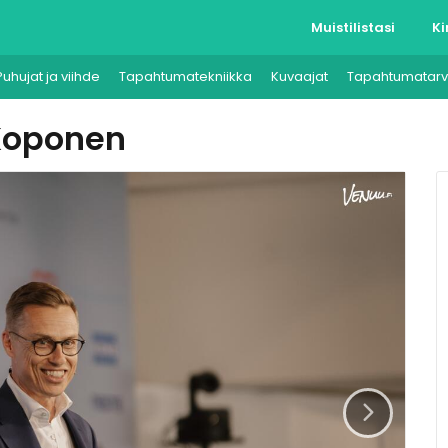
Muistilistasi
Ki
Puhujat ja viihde
Tapahtumatekniikka
Kuvaajat
Tapahtumatarv
Koponen