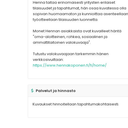
Henna taitaa erinomaisesti yritysten erilaiset
tilaisuudet ja tapahtumat, hän osaa kuvatessa olla
sopivan huomaamaton ja kunnioittaa asenteellaan
työotteellaan tilaisuuden luonnetta.
Monet Hennan asiakkaista ovat kuvailleet häntä
"oma-aloitteinen, rohkea, sosiaalinen ja
ammattitaitoinen valokuvaaja".
Tutustu valokuvaajaan tarkemmin hänen
verkkosivuiltaan:
https://www.hennakoponen.fi/fi/home/
Palvelut ja hinnasto
Kuvaukset hinnoitellaan tapahtumakohtaisesti.