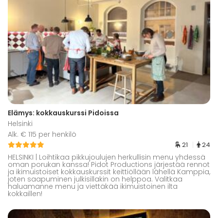
Elämys: kokkauskurssi Pidoissa
Helsinki
Alk. € 115 per henkilö
21
24
HELSINKI | Loihtikaa pikkujoulujen herkullisin menu yhdessä
oman porukan kanssa! Pidot Productions järjestää rennot
ja ikimuistoiset kokkauskurssit keittiöllään lähellä Kamppia,
joten saapuminen julkisillakin on helppoa. Valitkaa
haluamanne menu ja viettäkää ikimuistoinen ilta
kokkaillen!