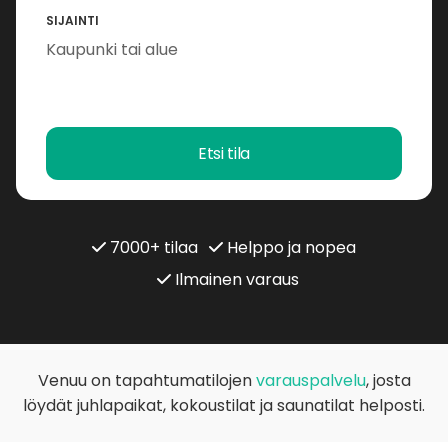
SIJAINTI
Etsi tila
7000+ tilaa
Helppo ja nopea
Ilmainen varaus
Venuu on tapahtumatilojen
varauspalvelu
, josta
löydät juhlapaikat, kokoustilat ja saunatilat helposti.