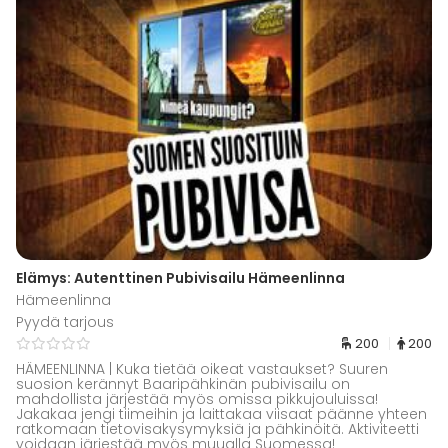
Elämys: Autenttinen Pubivisailu Hämeenlinna
Hämeenlinna
Pyydä tarjous
200
200
HÄMEENLINNA | Kuka tietää oikeat vastaukset? Suuren
suosion kerännyt Baaripähkinän pubivisailu on
mahdollista järjestää myös omissa pikkujouluissa!
Jakakaa jengi tiimeihin ja laittakaa viisaat päänne yhteen
ratkomaan tietovisakysymyksiä ja pähkinöitä. Aktiviteetti
voidaan järjestää myös muualla Suomessa!