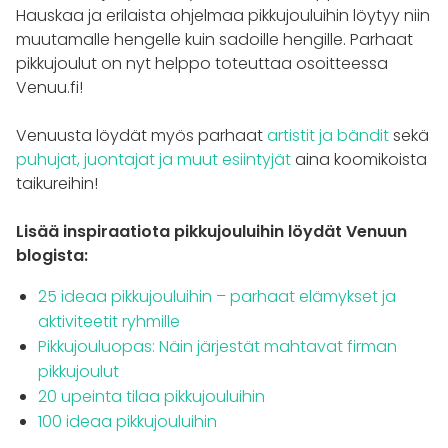
Hauskaa ja erilaista ohjelmaa pikkujouluihin löytyy niin
muutamalle hengelle kuin sadoille hengille. Parhaat
pikkujoulut on nyt helppo toteuttaa osoitteessa
Venuu.fi!
Venuusta löydät myös parhaat
artistit ja bändit
sekä
puhujat, juontajat ja muut esiintyjät
aina koomikoista
taikureihin!
Lisää inspiraatiota pikkujouluihin löydät Venuun
blogista:
25 ideaa pikkujouluihin – parhaat elämykset ja
aktiviteetit ryhmille
Pikkujouluopas: Näin järjestät mahtavat firman
pikkujoulut
20 upeinta tilaa pikkujouluihin
100 ideaa pikkujouluihin