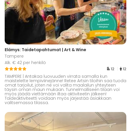
Elämys: Taidetapahtumat | Art & Wine
Tampere
Alk. € 42 per henkilö
12
12
TAMPERE | Antakaa luovuuden virrata samalla kun
maistelette lempiviinejänne! Retee Artsin tiloihin saa tuoda
omat tarjoilut, joten ne voi valita maalailun yhteyteen
täysin oman maun mukaan. Tunnelmalliseen tilaan voi
myös jäädä viettämään iltaa aktiviteetin jälkeen!
Taideaktiviteetti voidaan myös järjestää asiakkaan
valitsemassa tilassa.