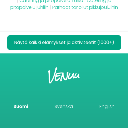
|
Catering ja pitopalvelu Turku
|
Catering ja
pitopalvelu juhliin
|
Parhaat tarjoilut pikkujouluihin
Näytä kaikki elämykset ja aktiviteetit (1000+)
Suomi
Svenska
English