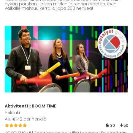
hyvän porukan, iloisen mielen ja rennon vaatetuksen.
Paikalle mahtuu kerralla jopa 200 henkeä!
Aktiviteetti: BOOM TIME
Helsinki
Alk. € 42 per henkilö
30
50
KOKO SUOMI | Anna sen soida! Mikä tahansa tila saadaan