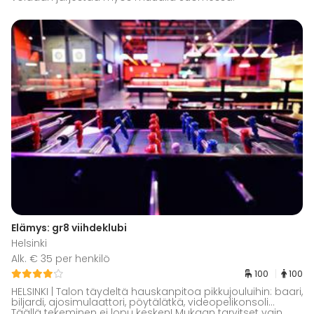
Elämys: gr8 viihdeklubi
Helsinki
Alk. € 35 per henkilö
100
100
HELSINKI | Talon täydeltä hauskanpitoa pikkujouluihin: baari,
biljardi, ajosimulaattori, pöytälätkä, videopelikonsoli...
Täällä tekeminen ei lopu kesken! Mukaan tarvitset vain