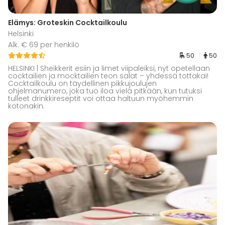
Elämys: Groteskin Cocktailkoulu
Helsinki
Alk. € 69 per henkilö
50
50
HELSINKI | Sheikkerit esiin ja limet viipaleiksi, nyt opetellaan
cocktailien ja mocktailien teon salat – yhdessä tottakai!
Cocktailkoulu on täydellinen pikkujoulujen
ohjelmanumero, joka tuo iloa vielä pitkään, kun tutuksi
tulleet drinkkireseptit voi ottaa haltuun myöhemmin
kotonakin.