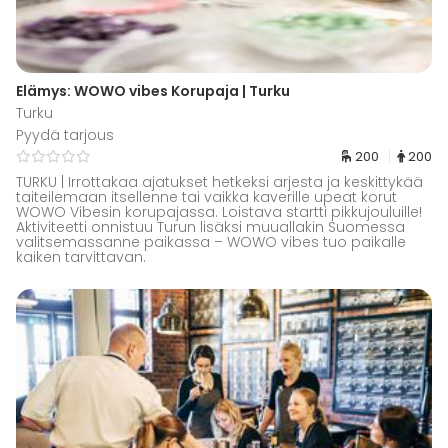
Elämys: WOWO vibes Korupaja | Turku
Turku
Pyydä tarjous
200
200
TURKU | Irrottakaa ajatukset hetkeksi arjesta ja keskittykää
taiteilemaan itsellenne tai vaikka kaverille upeat korut
WOWO Vibesin korupajassa. Loistava startti pikkujouluille!
Aktiviteetti onnistuu Turun lisäksi muuallakin Suomessa
valitsemassanne paikassa – WOWO vibes tuo paikalle
kaiken tarvittavan.