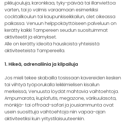
pikkujouluja, karonkkaa, tyky-päivää tai illanviettoa
varten, tai jo valmis varaamaan esimerkiksi
cocktailkoulun tai kaupunkiseikkailun, olet oikeassa
paikassa. Venuun helppokäyttöiseen palveluun on
kerätty kaikki Tampereen seudun suosituimmat
aktiviteetit ja elämykset.
Alle on kerätty ideoita hauskoista yhteisistä
aktiviteeteista Tampereella.
1. Hikeä, adrenaliinia ja kilpailuja
Jos mieli tekee skabailla tosissaan kavereiden kesken
tai viihtyä työporukalla leikkimielisen kisailun
merkeissä, Venuusta löydät mahtavia vaihtoehtoja.
Ampumarata, kuplafutis, megazone, värikuulasota,
mönkijä- tai offroad-safari ja jousiammunta ovat
usein suosittuja vaihtoehtoja niin vapaa-ajan
aktiviteetiksi kuin yritystilaisuuteenkin.