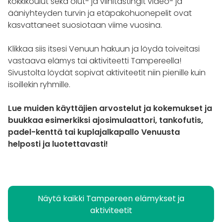
kokkikoulut sekä olut- ja viinitastingit video- ja
ääniyhteyden turvin ja etäpakohuonepelit ovat
kasvattaneet suosiotaan viime vuosina.
Klikkaa siis itsesi Venuun hakuun ja löydä toiveitasi
vastaava elämys tai aktiviteetti Tampereella!
Sivustolta löydät sopivat aktiviteetit niin pienille kuin
isoillekin ryhmille.
Lue muiden käyttäjien arvostelut ja kokemukset ja
buukkaa esimerkiksi ajosimulaattori, tankofutis,
padel-kenttä tai kuplajalkapallo Venuusta
helposti ja luotettavasti!
Näytä kaikki Tampereen elämykset ja
aktiviteetit