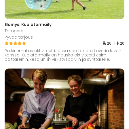
Elämys: Kuplatörmäily
Tampere
Pyydä tarjous
20
20
Ratkiriemukas aktiviteetti, jossa saa taklata kaveria luvan
kanssa! Kuplatörmäily on hauska aktiviteetti esim.
polttareihin, kesäjuhliin virkistyspäiviin ja synttäreille.