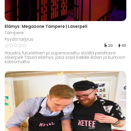
Elämys: Megazone Tampere | Laserpeli
Tampere
Pyydä tarjous
20
40
Hauska, futuristinen ja supersuosittu sisällä pelattava
laserpeli! Tässä elämys, joka sopii kaikille ikään ja kuntoon
katsomatta.