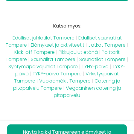
Katso myös:
Edulliset juhlatilat Tampere
|
Edulliset saunatilat
Tampere
|
Elämykset ja aktiviteetit
|
Jatkot Tampere
|
Kick-off Tampere
|
Pikkujoulut etänä
|
Polttarit
Tampere
|
Saunailta Tampere
|
Saunatilat Tampere
|
Syntymäpäiväjuhlat Tampere
|
TYHY-päivä
|
TYKY-
päivä
|
TYKY-päivä Tampere
|
Virkistyspäivät
Tampere
|
Vuokramökit Tampere
|
Catering ja
pitopalvelu Tampere
|
Vegaaninen catering ja
pitopalvelu
Näytä kaikki Tampereen elämykset ja