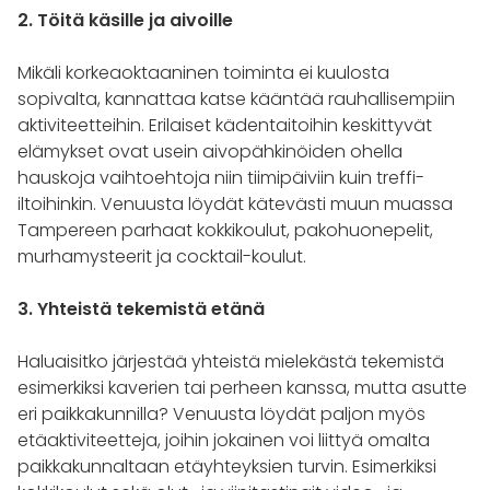
2. Töitä käsille ja aivoille
Mikäli korkeaoktaaninen toiminta ei kuulosta
sopivalta, kannattaa katse kääntää rauhallisempiin
aktiviteetteihin. Erilaiset kädentaitoihin keskittyvät
elämykset ovat usein aivopähkinöiden ohella
hauskoja vaihtoehtoja niin tiimipäiviin kuin treffi-
iltoihinkin. Venuusta löydät kätevästi muun muassa
Tampereen parhaat kokkikoulut, pakohuonepelit,
murhamysteerit ja cocktail-koulut.
3. Yhteistä tekemistä etänä
Haluaisitko järjestää yhteistä mielekästä tekemistä
esimerkiksi kaverien tai perheen kanssa, mutta asutte
eri paikkakunnilla? Venuusta löydät paljon myös
etäaktiviteetteja, joihin jokainen voi liittyä omalta
paikkakunnaltaan etäyhteyksien turvin. Esimerkiksi