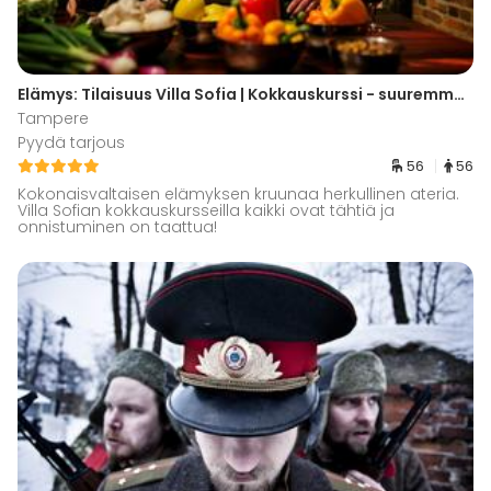
Elämys: Tilaisuus Villa Sofia | Kokkauskurssi - suuremmat tilaisuudet
Tampere
Pyydä tarjous
56
56
Kokonaisvaltaisen elämyksen kruunaa herkullinen ateria.
Villa Sofian kokkauskursseilla kaikki ovat tähtiä ja
onnistuminen on taattua!