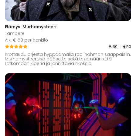
Elämys: Murhamysteeri
Tampere
Alk. € 50 per henkilö
50
50
Irrottaudu arjesta hyppäämällä roolihahmon saappaisiin.
Murhamysteerissä pääsette sekä tekemään että
ratkomaan kiperiä ja jännittäviä rikoksia!