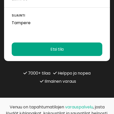
SIJAINTI
Etsi tila
7000+ tilaa
Helppo ja nopea
Ilmainen varaus
Venuu on tapahtumatilojen
varauspalvelu
, josta
löydät juhlapaikat, kokoustilat ja saunatilat helposti.