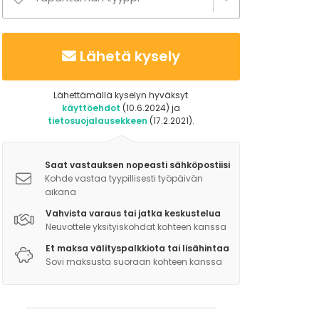
Lähetä kysely
Lähettämällä kyselyn hyväksyt
käyttöehdot
(10.6.2024) ja
tietosuojalausekkeen
(17.2.2021).
Saat vastauksen nopeasti sähköpostiisi
Kohde vastaa tyypillisesti työpäivän
aikana
Vahvista varaus tai jatka keskustelua
Neuvottele yksityiskohdat kohteen kanssa
Et maksa välityspalkkiota tai lisähintaa
Sovi maksusta suoraan kohteen kanssa