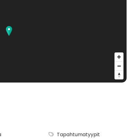
.
sätilat, asfaltti, hiekka kuin nurmikin.
liä ehtii pelaamaan 60-80 henkeä tunnissa.
sa ehtii pelata noin 360 pelaajaa.
a
Tapahtumatyypit