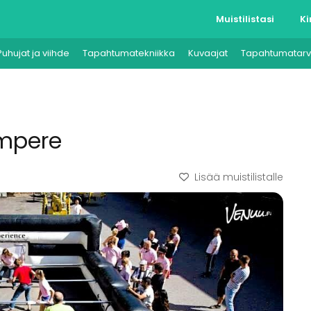
Muistilistasi
Ki
Puhujat ja viihde
Tapahtumatekniikka
Kuvaajat
Tapahtumatarv
ampere
Lisää muistilistalle