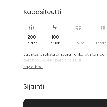
Kapasiteetti
200
100
-
-
Seisten
Istuen
Luokka
Teatter
Suositus osallistujamäärä Tankofutis turnauk
neljän joukkueen pelit aikaiseksi.
Näytä lisää
Pystymme rakentamaan tapahtumia hyvinkin er
ryhmistä useiden satojen pelaajien turnauksiin. 
Sijainti
vaan pystymme räätälöimään tapahtumat 
Tapahtumissa noudatetaan yleistä turnausrake