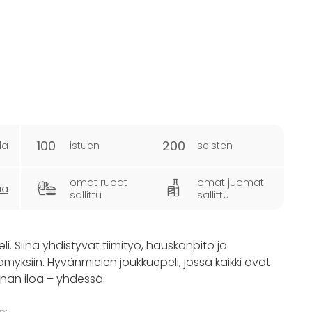
100
200
la
istuen
seisten
omat ruoat
omat juomat
ua
sallittu
sallittu
i. Siinä yhdistyvät tiimityö, hauskanpito ja
elämyksiin. Hyvänmielen joukkuepeli, jossa kaikki ovat
unnan iloa – yhdessä.