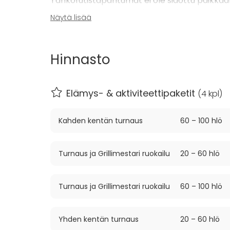
Tankofutistapahtumat ei ole sidottu paikkaa
Voimme järjestää tapahtuman haluamassanne
Näytä lisää
myös meidän yhteistyökumppaneitamme.
Valmis turnauskokonaisuus:
Hinnasto
Ohjaajamme hoitavat koko tapahtuman alusta
nettisivujen tulospalveluun oma salasanasuoja
Kokonaisuuteen kuuluu tapahtuman rakentami
Elämys- & aktiviteettipaketit
(
4 kpl
)
kasaaminen ja LED-seurantataulut, joista tul
Ohjaajamme hoitavat tuomaroinnin, selostuks
Kahden kentän turnaus
60 – 100 hlö
kantavat kokonaisvastuun tapahtuman eten
X-perience tapahtumajärjestäjänä:
Turnaus ja Grillimestari ruokailu
20 – 60 hlö
Ohjelmapalvelu X-perience Oy järjestää mie
kaikkialla Suomessa. Käytössämme on neljä Ta
kysyntää. Ohjaajat kulkevat mukana ja varmis
Turnaus ja Grillimestari ruokailu
60 – 100 hlö
kouluissa, kaveriporukoissa ja eri yhteisöissä.
Yhden kentän turnaus
20 – 60 hlö