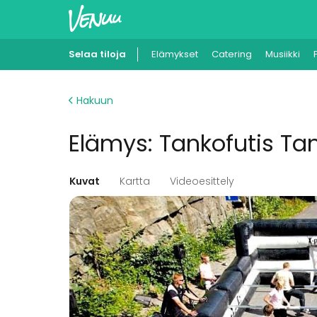
Selaa tiloja
Elämykset
Catering
Musiikki
Hakuun
Elämys: Tankofutis T
Kuvat
Kartta
Videoesittely