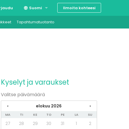
Ilmoita kohteesi
rjaudu
Suomi
ikkeet
Tapahtumatuotanto
Svenska
English
Kyselyt ja varaukset
Valitse päivämäärä
‹
elokuu 2026
›
MA
TI
KE
TO
PE
LA
SU
27
28
29
30
31
1
2