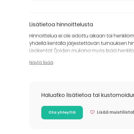
Lisätietoa hinnoittelusta
Hinnoittelua ei ole sidottu aikaan tai henkil
yhdellä kentällä järjestettävän turnauksen hi
Lisäkentät (joiden mukana myös lisää henkil
Näytä lisää
Pienille ryhmille teemme mielellämme tapaus
Kannatamme osaltamme lasten ja nuorten liikunn
nuorisopalveluille, yhdistyksille ja juniorurhei
Haluatko lisätietoa tai kustomoidu
Lisää muistilista
Ota yhteyttä