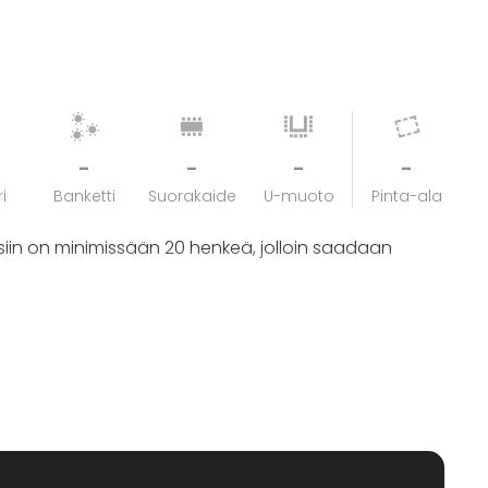
-
-
-
-
i
Banketti
Suorakaide
U-muoto
Pinta-ala
siin on minimissään 20 henkeä, jolloin saadaan
ikokokoisille ryhmille, aina pienistä 20 hengen
Tankofutisturnauksille ei siis osallistuja ylärajaa ole,
asiakasryhmän koon mukaan.
nnetta, pelataan siis alkusarjat, pudotuspelit ja