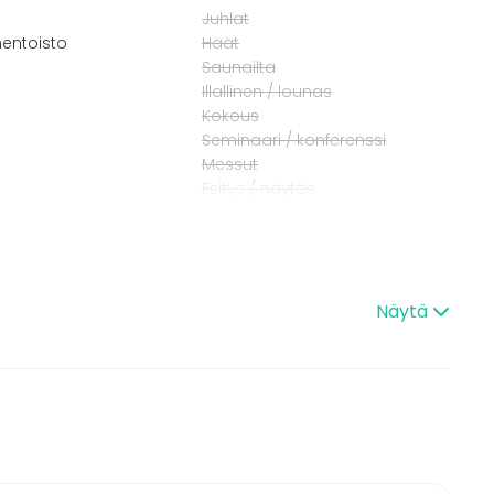
Juhlat
entoisto
Häät
Saunailta
Illallinen / lounas
Kokous
Seminaari / konferenssi
Messut
Esitys / näytös
Virkistystilaisuus
Mökkireissu / retriitti
Elämys / aktiviteetti
Pikkujoulut
Näytä
iaatteella valmiita turnauskokonaisuuksia, mutta