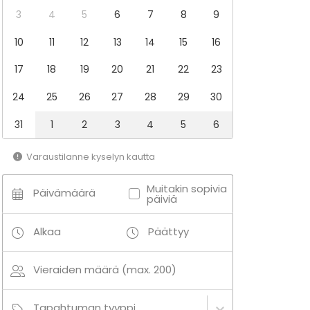
3
4
5
6
7
8
9
10
11
12
13
14
15
16
17
18
19
20
21
22
23
24
25
26
27
28
29
30
31
1
2
3
4
5
6
Varaustilanne kyselyn kautta
Muitakin sopivia
Päivämäärä
päiviä
Alkaa
Päättyy
Vieraiden määrä (max. 200)
Tapahtuman tyyppi