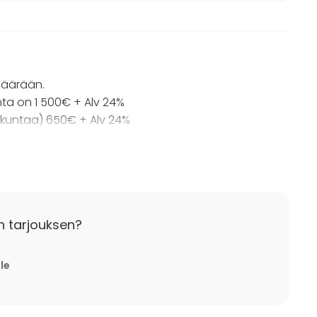
ömäärään.
nta on 1 500€ + Alv 24%
ökuntaa) 650€ + Alv 24%
kohtaisen tarjouksen.
allista aktiivisuutta, tarjoten kouluille,
luseuroille palveluitamme erityishintaan.
n tarjouksen?
lle