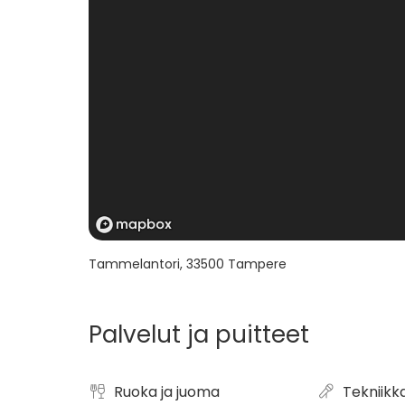
loppuhuipennuksena finaali.
-Kentän mitat ovat 12 metriä x 6 metriä
-Kerralla pelaajia kentällä on 10 henkeä, 5 vs 5
-Pelissä ei ole pohjaa, alustana toimivat niin si
Yhdellä pelillä järjestävissä turnauksissa pe
Maksimikapasiteetillä neljällä kentällä tunnis
Tammelantori
,
33500
Tampere
Palvelut ja puitteet
Ruoka ja juoma
Tekniikk