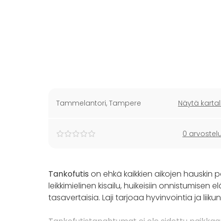
Tammelantori
,
Tampere
Näytä kartal
0 arvostel
Tankofutis
on ehkä kaikkien aikojen hauskin pel
leikkimielinen kisailu, huikeisiin onnistumisen 
tasavertaisia. Laji tarjoaa hyvinvointia ja liik