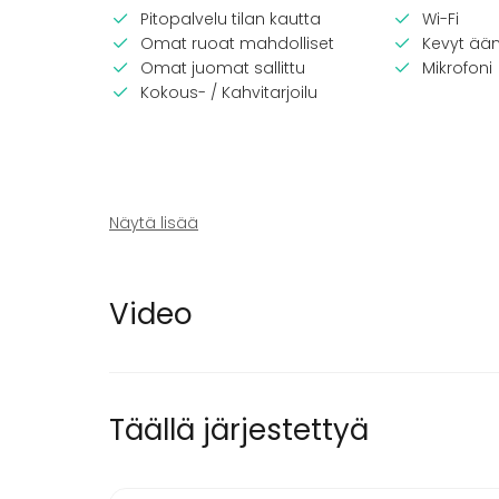
Pitopalvelu tilan kautta
Wi-Fi
Omat ruoat mahdolliset
Kevyt ään
Omat juomat sallittu
Mikrofoni
Kokous- / Kahvitarjoilu
Näytä lisää
Video
Tilatyypit
Elämyspalvelu
Täällä järjestettyä
Lisätietoa palveluista ja puitteista
Pääasiassa järjestämme ”avaimet käteen” per