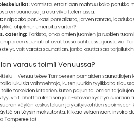
leskelutilat:
Varmista, että tilaan mahtuu koko porukka mu
n osa on saunassa ja osa vilvoittelemassa.
t:
Kaipaako porukkasi poreallasta, järven rantaa, laaduk
otykkiä ohjelmanumeroita varten?
s. catering:
Tarkista, onko omien juomien ja ruokien tuomine
ampereen saunatilat ovat tässä suhteessa joustavia. Tai 
stelyt, voit varata saunatilan, jonka kautta saa tarjoilutkin 
ilan varaus toimii Venuussa?
ittelu – Venuu tekee Tampereen parhaiden saunatilojen 
tailla lukuisia vaihtoehtoja, kuten juurikin tyylikkäitä tilau
i teille tärkeiden kriteerien, kuten paljun tai omien tarjoilu
tyy, voit lähettää ilmaisen ja ei-sitovan kyselyn suoraan ti
 suoran väylän keskusteluun ja yksityiskohtien sopimiseen
käyttö on täysin maksutonta. Klikkaa selaamaan, inspiroid
la Tampereelta!