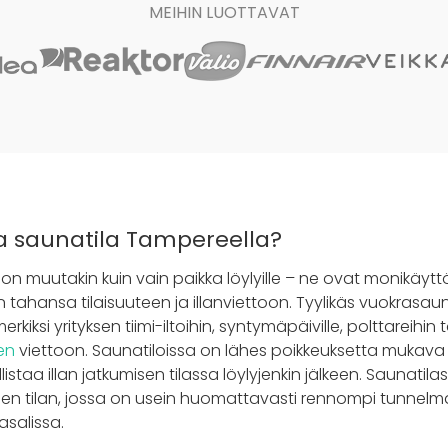
MEIHIN LUOTTAVAT
ta saunatila Tampereella?
on muutakin kuin vain paikka löylyille – ne ovat monikäyttöis
n tahansa tilaisuuteen ja illanviettoon. Tyylikäs vuokras
erkiksi yrityksen tiimi-iltoihin, syntymäpäiville, polttareihin
en
viettoon. Saunatiloissa on lähes poikkeuksetta mukava 
listaa illan jatkumisen tilassa löylyjenkin jälkeen. Saunatil
isen tilan, jossa on usein huomattavasti rennompi tunnelma
asalissa.