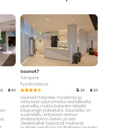
Sauna47
Tampere
Pyydä tarjous
60
60
20
20
Sauna47 tarjoilee modernia ja
viihtyisää saunomista rauhallisella
sijainnilla, mutta kuitenkin lähellä
 on
kaupungin palveluita. Saunatila on
suunniteltu erityisesti rentoa
us,
yhdessäoloa varten, ja sen
oleskelutilat tarjoavat mukavat
t
puitteet pelailuun tai illalliseen löylyjen