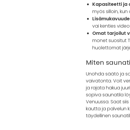
Kapasiteetti ja o
myös silloin, ku
Lisämukavuude
vai kenties vide
Omat tarjoilut v
monet suositut T
huolettomat järje
Miten saunat
Unohda säätö ja so
vaivatonta. Voit ver
ja rajata hakua juur
sopiva saunatila löy
Venuussa. Saat siis
kautta ja palvelun 
täydellinen saunati