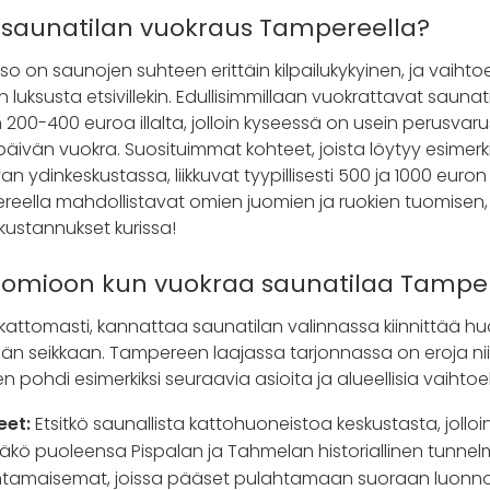
saunatilan vuokraus Tampereella?
 on saunojen suhteen erittäin kilpailukykyinen, ja vaihtoe
kuin luksusta etsivillekin. Edullisimmillaan vuokrattavat saun
200-400 euroa illalta, jolloin kyseessä on usein perusvarus
ipäivän vuokra. Suosituimmat kohteet, joista löytyy esimerk
aivan ydinkeskustassa, liikkuvat tyypillisesti 500 ja 1000 euron
reella mahdollistavat omien juomien ja ruokien tuomisen,
ustannukset kurissa!
uomioon kun vuokraa saunatilaa Tampe
tkattomasti, kannattaa saunatilan valinnassa kiinnittää h
 seikkaan. Tampereen laajassa tarjonnassa on eroja nii
en pohdi esimerkiksi seuraavia asioita ja alueellisia vaihtoe
ueet:
Etsitkö saunallista kattohuoneistoa keskustasta, jolloi
ääkö puoleensa Pispalan ja Tahmelan historiallinen tunnelm
ntamaisemat, joissa pääset pulahtamaan suoraan luon