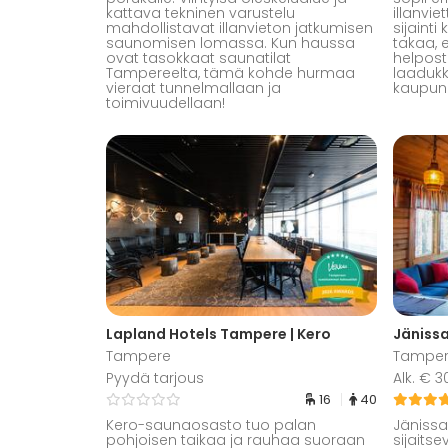
kattava tekninen varustelu
illanvie
mahdollistavat illanvieton jatkumisen
sijaint
saunomisen lomassa. Kun haussa
takaa, 
ovat tasokkaat saunatilat
helpost
Tampereelta, tämä kohde hurmaa
laadukk
vieraat tunnelmallaan ja
kaupung
toimivuudellaan!
Lapland Hotels Tampere | Kero
Jänissa
Tampere
Tampe
Pyydä tarjous
Alk. € 
16
40
Kero-saunaosasto tuo palan
Jänissa
pohjoisen taikaa ja rauhaa suoraan
sijaitse