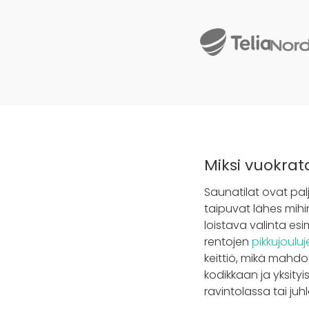
Miksi vuokra
Saunatilat ovat palj
taipuvat lähes mihi
loistava valinta esim
rentojen
pikkujouluj
keittiö, mikä mahdol
kodikkaan ja yksity
ravintolassa tai juhl