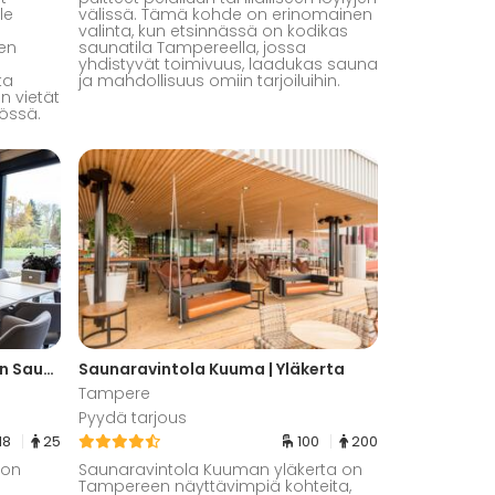
le
välissä. Tämä kohde on erinomainen
valinta, kun etsinnässä on kodikas
een
saunatila Tampereella, jossa
yhdistyvät toimivuus, laadukas sauna
ta
ja mahdollisuus omiin tarjoiluihin.
n vietät
össä.
Ahlmanin Kartano | Väentuvan Saunatila
Saunaravintola Kuuma | Yläkerta
Tampere
Pyydä tarjous
18
25
100
200
 on
Saunaravintola Kuuman yläkerta on
Tampereen näyttävimpiä kohteita,