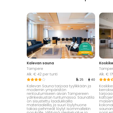
Kalevan sauna
Tampere
Tampe
Alk. € 42 per tunti
Alk. € 
25
40
Kalevan Sauna tarjoaa tyylikkään ja
Koskik
modernin ympäristön
kerroks
rentoutumiseen aivan Tampereen
tarjoa
ydinkeskustan tuntumassa. Saunatila
kattoje
on sisustettu laadukkailla
maisem
materiaaleilla, ja suuri löylyhuone
kokonai
takaa pehmeät löylyt isommallekin
saunan j
porukalle. Viihtyisä oleskelualue ja
sopii e