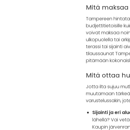
Mitä maksaa 
Tampereen hintataso
budjettitietoisille 
voivat maksaa noin 
ulkopuolella tai ark
terassi tai sijainti 
tilaussaunat Tampe
pitämään kokonaisk
Mitä ottaa h
Jotta ilta sujuu mu
muutamaan tärkeään
varustelussakin, jot
Sijainti ja eri al
lähellä? Vai vet
Kaupin järvenra