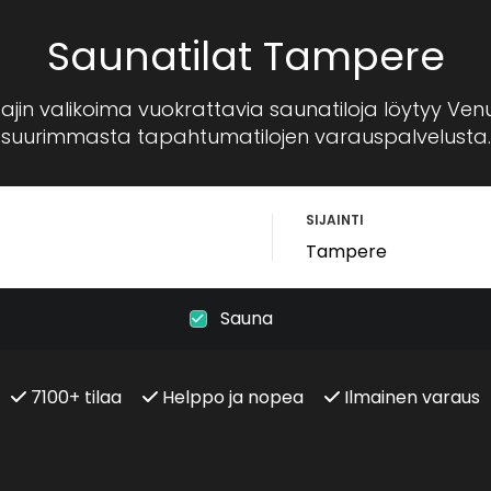
Saunatilat Tampere
jin valikoima vuokrattavia saunatiloja löytyy Ve
suurimmasta tapahtumatilojen varauspalvelusta.
SIJAINTI
Sauna
7100+ tilaa
Helppo ja nopea
Ilmainen varaus