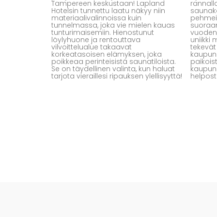
Tampereen keskustaan! Lapland
rannall
Hotelsin tunnettu laatu näkyy niin
saunako
materiaalivalinnoissa kuin
pehmeis
tunnelmassa, joka vie mielen kauas
suoraan
tunturimaisemiin. Hienostunut
vuoden
löylyhuone ja rentouttava
uniikki
vilvoittelualue takaavat
tekevät
korkeatasoisen elämyksen, joka
kaupung
poikkeaa perinteisistä saunatiloista.
paikois
Se on täydellinen valinta, kun haluat
kaupung
tarjota vieraillesi ripauksen ylellisyyttä!
helposti