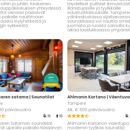
ttoihin ja juhliin. Keskeinen
täydelliset puitteet ikimuistoisil
i kauppakeskuksen yhteydessä
illanistujaisille ja tyylikkäille
että vieraasi pääsevät
edustustilaisuuksille. Tamper
i paikalle nauttimaan
ydinkeskustassa sijaitsevassa
aasta löylyhetkestä ja
saunatilassa voi nauttia omis
in sykkeestä.
juomista ja ruoista samalla ku
aikaa laadukkaassa ympärist
aren satama | Saunatilat
re
Tampere
300 päivävuokra
Alk. € 600 päivävuokra
15
15
aren Sataman saunatilat
Ahlmanin Kartanon Väentupa
vat upealla paikalla Näsijärven
modernin tyylikäs saunatila