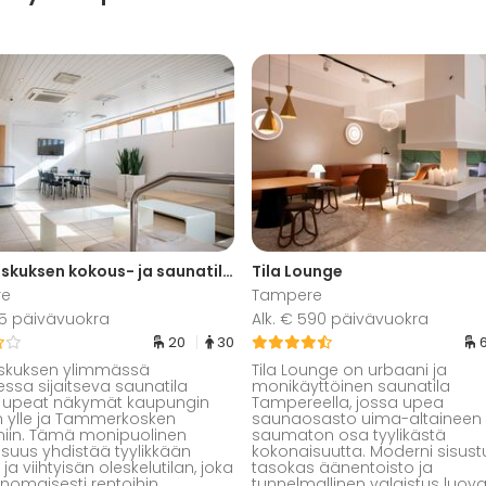
Koskikeskuksen kokous- ja saunatilat
Tila Lounge
re
Tampere
175 päivävuokra
Alk. € 590 päivävuokra
20
30
eskuksen ylimmässä
Tila Lounge on urbaani ja
essa sijaitseva saunatila
monikäyttöinen saunatila
a upeat näkymät kaupungin
Tampereella, jossa upea
n ylle ja Tammerkosken
saunaosasto uima-altaineen
iin. Tämä monipuolinen
saumaton osa tyylikästä
suus yhdistää tyylikkään
kokonaisuutta. Moderni sisust
a viihtyisän oleskelutilan, joka
tasokas äänentoisto ja
rinomaisesti rentoihin
tunnelmallinen valaistus luova