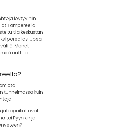
htoja löytyy niin
atilat Tampereella
teltu tila keskustan
iksi poreallas, upea
 välillä. Monet
 mikä auttaa
reella?
uomiota
n tunnelmassa kuin
htoja:
n jatkopaikat ovat
a tai Pyynikin ja
nonveteen?