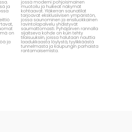
ssa.
jossa moderni pohjoismainen
sä ja
muotoilu ja huikeat näkymät
jossa
kohtaavat. Yläkerran saunatilat
tarjoavat eksklusiivisen ympäristön,
ittiö
jossa saunominen ja ensiluokkainen
tavat,
ravintolapalvelu yhdistyvät
juomat
saumattomasti. Pyhäjärven rannalla
Tämä on
sijaitseva kohde on kuin tehty
tilaisuuksiin, joissa halutaan nauttia
öä ja
laadukkaasta löylystä, tyylikkäästä
tunnelmasta ja kaupungin parhaista
rantamaisemista.