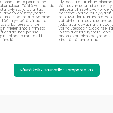
a, jossa saatte perinteisen
idyllisessä puutarhamaisema
kemuksen. Täällä voit nauttia
Väentuvan saunatila on viihtyi
tä löylyistä ja pulahtaa
helposti lähestyttävä kohde, 
 järveen virkistäytymään
perinteet kohtaavat nykyajan
ajasta riippumatta. Sataman
mukavuudet. Kartanon oma ke
 miljöö ja ympäröivä luonto
voi loihtia maistuvat saunapur
 tästä kohteesta yhden
jotka kruunaavat illan, mutta 
in mielenkiintoisimmista
voi halutessaan tuoda itse. 
ta viettää iltaa poissa
loistava valinta ryhmille, jotka
in hälinästä mutta silti
arvostavat toimivaa ympärist
 lähellä.
kiireetöntä tunnelmaa!
Näytä kaikki saunatilat Tampereella »