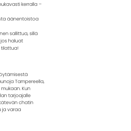
kavasti kerralla –
asta äänentoistoa
n sallittua, sillä
jos haluat
tilattua!
löytämisestä
ssaunoja Tampereella,
jen mukaan. Kun
lan tarjoajalle
 kätevän chatin
u ja varaa