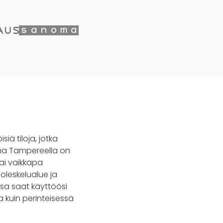
iä tiloja, jotka
auna Tampereella on
 tai vaikkapa
oleskelualue ja
assa saat käyttöösi
 kuin perinteisessä