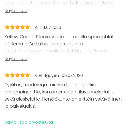
toimi upeasti ja vieraat olivat haltioituneita tilasta.
Keittiö asiakkaan käytössä
Valmiiksi kauniiseen tilaan oli helppo tulla, eikä omia
Näytä lisää
Esiintymislava
koristeita tarvinnut hankkia paljoakaan. Plussaa
Fläppi- / Valkotaulu
ehdottomasti hyvät tilat laittautumiseen, viihtyisä
Tapahtumatyypit
A
24.07.2026
bäkkäri esiintyjille ja valtava tunnelmallinen terassi
Yellow Corner Studio Vallila oli todella upea juhlatila
Juhlat
elokuun pimenevässä illassa. Lämmin suositus!
Häät
häillemme. Se taipui illan aikana niin
Saunailta
muotinäytökseen, musiikkiesityksiin, juhlalliseen
Illallinen / lounas
illalliseen 150 hlö:lle, keikkapaikaksi, berliinimäiseksi ug-
Näytä lisää
Kokous
klubiksi. Ulkoterassi oli aivan huippu! Koko tila kaikkine
Seminaari / konferenssi
huoneineen oli todella viihtyisä ja kaunis. Häistämme
Messut
Viet Nguyen
05.07.2026
tuli sanalla sanoen eeppiset, suurkiitos Yellow Corner
Esitys / näytös
Tyylikäs, moderni ja toimiva tila. Hääjuhliin
Studio Vallilalle!
Virkistystilaisuus
erinomainen tila, kun on erikseen tilava ruokailutila
Mökkireissu / retriitti
sekä oleskelutila. Henkilökunta on erittäin ystävällinen
Elämys / aktiviteetti
ja palvelualtis.
Pikkujoulut
Tilatyypit
Näytä lisää arvosteluita
Juhlasali