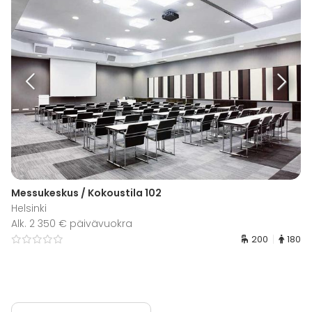
Messukeskus / Kokoustila 102
Helsinki
Alk. 2 350 € päivävuokra
200
180