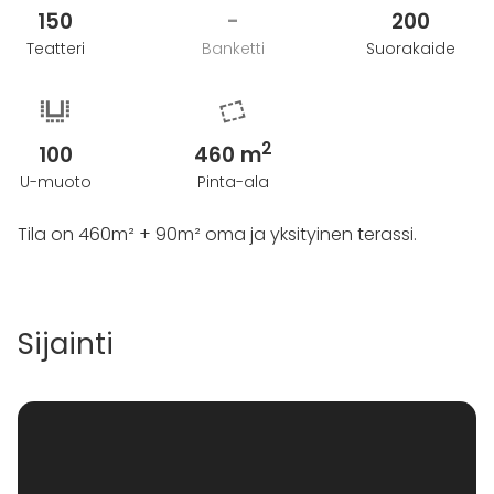
persoonallinen ja tilava ympäristö tarjoaa kaiken
150
-
200
tarvittavan ikimuistoisen tapahtuman järjestämiseen.
Teatteri
Banketti
Suorakaide
Julkiset kulkevat aivan vierestä ja rakennuksen
edessä on runsaasti pysäköintipaikkoja. Myös Aimo
Park Vallilan lämmin pysäköintihalli sijaitsee aivan
2
100
460 m
vieressä, missä lämpimät paikat jopa 700 kulkupelille.
U-muoto
Pinta-ala
Lämpimästi tervetuloa!
Tila on 460m² + 90m² oma ja yksityinen terassi.
Sijainti