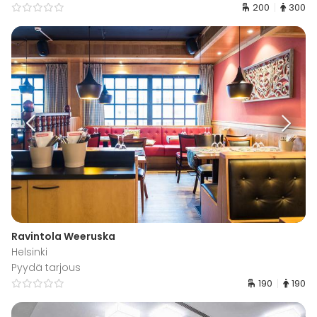
200
300
Ravintola Weeruska
Helsinki
Pyydä tarjous
190
190