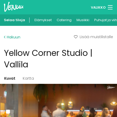
VALIKKO
Selaa tiloja
Elämykset
Muistilistasi
Catering
Musiikki
Puhujat ja vii
Kirjaudu
Lisää muistilistalle
Hakuun
Suomi
Yellow Corner Studio |
Ilmoita kohteesi
Vallila
Kuvat
Kartta