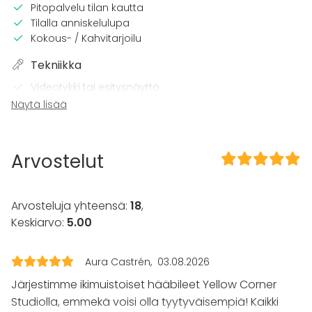
Pitopalvelu tilan kautta
Tilalla anniskelulupa
Kokous- / Kahvitarjoilu
Tekniikka
Videotykki tai esitysnäyttö
Mikrofoni
Näytä lisää
Wi-Fi
Pro valaistustekniikka
Videokonferenssivälineet
Arvostelut
Pro äänilaitteisto
TV
Arvosteluja yhteensä:
Tilaan kuuluu
18
,
Keskiarvo:
5.00
Terassi
Esteetön tila
Musiikki kovalla OK
Aura Castrén
03.08.2026
Tanssilattia
Järjestimme ikimuistoiset hääbileet Yellow Corner
Kalusto
Studiolla, emmekä voisi olla tyytyväisempiä! Kaikki