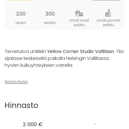
200
300
omat ruoat
omat juomat
istuen
seisten
sallittu
sallittu
Tervetuloa uniikkiin
Yellow Corner Studio Vallilaan
. Tila
sijaitsee keskeisellä paikalla Helsingin Vallillassa,
hyvien kulkuyhteyksien varrella.
Tämä näyttävä ja esteetön, 460m² kokoinen tila,
Näytä lisää
jonka yhteydestä löytyy 90m² kokoinen yksityinen
terassi, tarjoaa täydellisen ympäristön erilaisten
tapahtumien järjestämiseen – niin juhlista kokouksiin
Hinnasto
kuin seminaareista häätilaisuuksiin. Istuen tila vetää
200 henkilöä, ja seisten voi viettää aikaa jopa 300
hengen seurue.
2 000 €
-