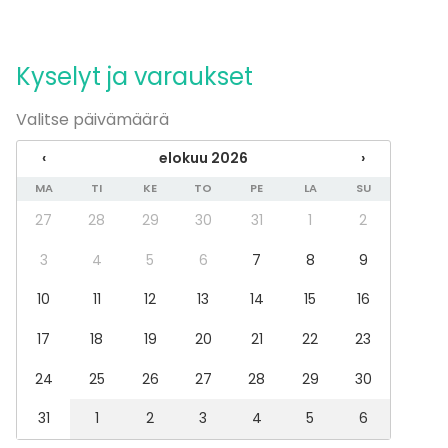
Kokoushuone
Lounge
Studio
Kyselyt ja varaukset
Biletila
Konferenssikeskus
Valitse päivämäärä
Aktiviteetit
‹
elokuu 2026
›
Kokki- / drinkkikoulu
MA
TI
KE
TO
PE
LA
SU
27
28
29
30
31
1
2
Lisätietoa palveluista ja puitteista
3
4
5
6
7
8
9
Tilasta löytyy dj/ääni- tai valoteknikon-tiski.
Tilassa myös inva-wc.
10
11
12
13
14
15
16
17
18
19
20
21
22
23
24
25
26
27
28
29
30
31
1
2
3
4
5
6