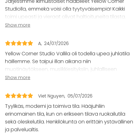
Järjestimme ikimuistoiset hääbileet Yellow Corner
Equipment
Studiolla, emmekä voisi olla tyytyväisempiä! Kaikki
toimi upeasti ja vieraat olivat haltioituneita tilasta.
Kitchen for customer
Valmiiksi kauniiseen tilaan oli helppo tulla, eikä omia
Show more
Stage
koristeita tarvinnut hankkia paljoakaan. Plussaa
Whiteboard / Flip chart
ehdottomasti hyvät tilat laittautumiseen, viihtyisä
Event types
A
24/07/2026
bäkkäri esiintyjille ja valtava tunnelmallinen terassi
Yellow Corner Studio Vallila oli todella upea juhlatila
Party
elokuun pimenevässä illassa. Lämmin suositus!
Wedding
häillemme. Se taipui illan aikana niin
Spa / Wellness / Sauna
muotinäytökseen, musiikkiesityksiin, juhlalliseen
Dinner / Lunch
illalliseen 150 hlö:lle, keikkapaikaksi, berliinimäiseksi ug-
Show more
Meeting
klubiksi. Ulkoterassi oli aivan huippu! Koko tila kaikkine
Conference / Seminar
huoneineen oli todella viihtyisä ja kaunis. Häistämme
Fair / Exhibition
Viet Nguyen
05/07/2026
tuli sanalla sanoen eeppiset, suurkiitos Yellow Corner
Performance / Show
Tyylikäs, moderni ja toimiva tila. Hääjuhliin
Studio Vallilalle!
Recreation
erinomainen tila, kun on erikseen tilava ruokailutila
Cabin trip / Retreat
sekä oleskelutila. Henkilökunta on erittäin ystävällinen
Experience / Activity
ja palvelualtis.
Christmas Party