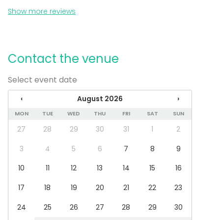
Venue type
Show more reviews
Banquet hall
Meeting room
Lounge
Studio
Contact the venue
Party room
Conference center
Select event date
Activities
‹
August 2026
›
Cooking / Cocktail lessons
MON
TUE
WED
THU
FRI
SAT
SUN
27
28
29
30
31
1
2
Additional information about services and facilities
3
4
5
6
7
8
9
Tilasta löytyy dj/ääni- tai valoteknikon-tiski.
Tilassa myös inva-wc.
10
11
12
13
14
15
16
17
18
19
20
21
22
23
24
25
26
27
28
29
30