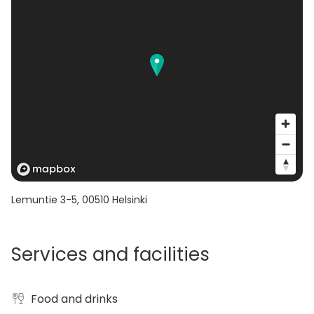
Lemuntie 3-5
,
00510
Helsinki
Services and facilities
Food and drinks