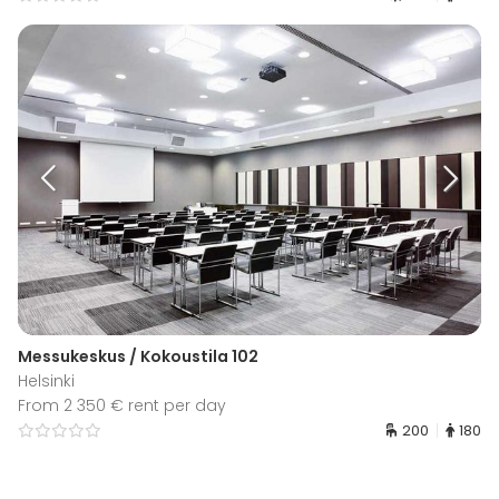
Messukeskus / Kokoustila 102
Helsinki
From 2 350 € rent per day
200
180