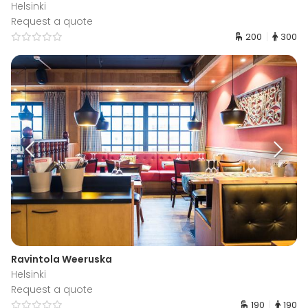
Helsinki
Request a quote
200
300
Ravintola Weeruska
Helsinki
Request a quote
190
190