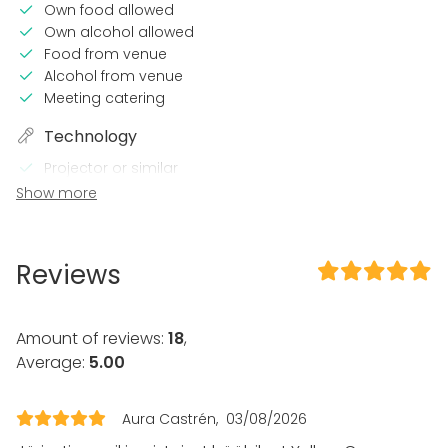
Own food allowed
Own alcohol allowed
Food from venue
Alcohol from venue
Meeting catering
Technology
Projector or similar
Microphone
Show more
Wi-Fi
Professional lighting system
Video conferencing equipment
Reviews
Professional sound system
TV / Screen
Amount of reviews:
In the venue
18
,
Average:
5.00
Terrace
Wheelchair accessible
Loud music OK
Aura Castrén
03/08/2026
Dance floor