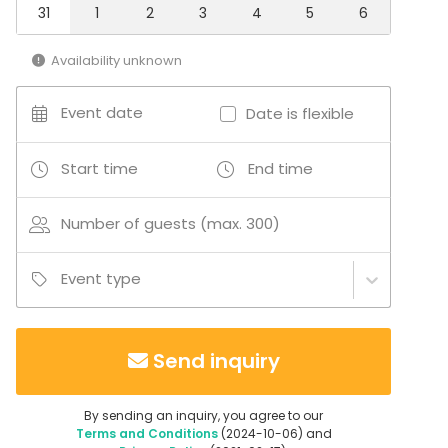
31
1
2
3
4
5
6
Availability unknown
Event date
Date is flexible
Start time
End time
Number of guests (max. 300)
Event type
Send inquiry
By sending an inquiry, you agree to our
Terms and Conditions
(2024-10-06) and