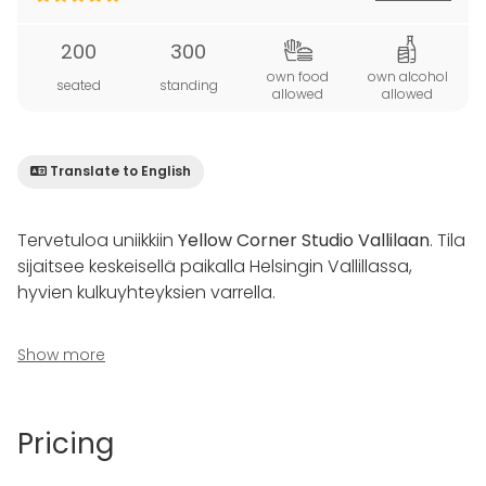
200
300
own food
own alcohol
seated
standing
allowed
allowed
Translate to English
Tervetuloa uniikkiin
Yellow Corner Studio Vallilaan
. Tila
sijaitsee keskeisellä paikalla Helsingin Vallillassa,
hyvien kulkuyhteyksien varrella.
Tämä näyttävä ja esteetön, 460m² kokoinen tila,
Show more
jonka yhteydestä löytyy 90m² kokoinen yksityinen
terassi, tarjoaa täydellisen ympäristön erilaisten
tapahtumien järjestämiseen – niin juhlista kokouksiin
Pricing
kuin seminaareista häätilaisuuksiin. Istuen tila vetää
200 henkilöä, ja seisten voi viettää aikaa jopa 300