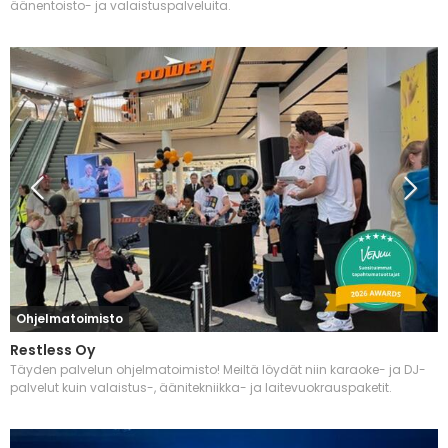
äänentoisto- ja valaistuspalveluita.
Ohjelmatoimisto
Restless Oy
Täyden palvelun ohjelmatoimisto! Meiltä löydät niin karaoke- ja DJ-
palvelut kuin valaistus-, äänitekniikka- ja laitevuokrauspaketit.