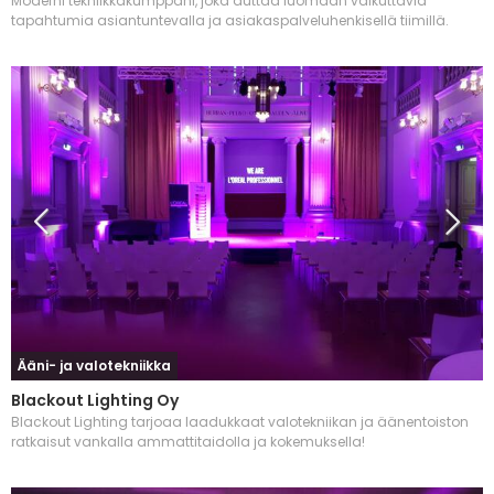
Moderni tekniikkakumppani, joka auttaa luomaan vaikuttavia
tapahtumia asiantuntevalla ja asiakaspalveluhenkisellä tiimillä.
Ääni- ja valotekniikka
Blackout Lighting Oy
Blackout Lighting tarjoaa laadukkaat valotekniikan ja äänentoiston
ratkaisut vankalla ammattitaidolla ja kokemuksella!