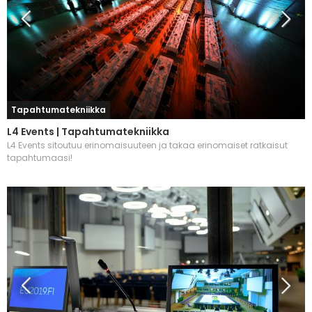
Tapahtumatekniikka
L4 Events | Tapahtumatekniikka
L4 Events sitoutuu erinomaisuuteen ja takaa erinomaiset ratkaisut
tapahtumaasi!