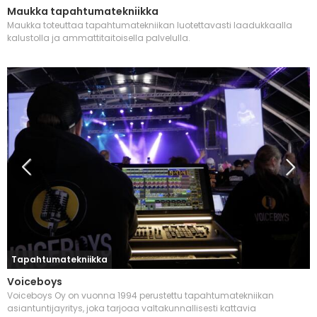
Maukka tapahtumatekniikka
Maukka toteuttaa tapahtumatekniikan luotettavasti laadukkaalla
kalustolla ja ammattitaitoisella palvelulla.
Tapahtumatekniikka
Voiceboys
Voiceboys Oy on vuonna 1994 perustettu tapahtumatekniikan
asiantuntijayritys, joka tarjoaa valtakunnallisesti kattavia