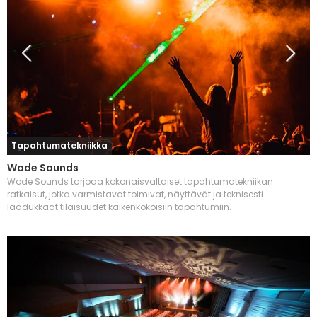
Tapahtumatekniikka
Wode Sounds
Wode Sounds tarjoaa kokonaisvaltaiset tapahtumatekniikan
ratkaisut, jotka varmistavat toimivat, näyttävät ja teknisesti
laadukkaat tilaisuudet kaikenkokoisiin tapahtumiin.