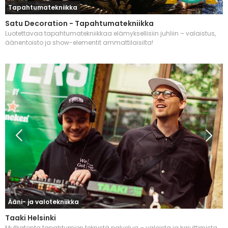
Tapahtumatekniikka
Satu Decoration - Tapahtumatekniikka
Luotettavaa tapahtumatekniikkaa elämyksellisiin juhliin – valaistus,
äänentoisto ja show-elementit ammattilaisilta!
Ääni- ja valotekniikka
Taaki Helsinki
Mutkatonta tapahtumien teknistä palvelua – valoista ja kaiuttimista