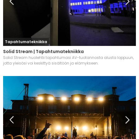
Tapahtumatekniikka
Solid Stream | Tapahtumatekniikka
Solid Stream huolehtii tapahtumasi AV-tuotannosta alusta loppuun,
jotta yleisösi voi keskittyä sisältöön ja elämykseen.