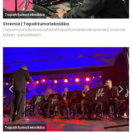
Tapahtumatekniikka
Stremia | Tapahtumatekniikka
Tarjoamme kokonaisvaltaiset tapahtumatekniikkapalvelut avaimet
käteen -periaatteella.
Tapahtumatekniikka