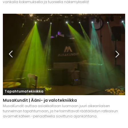
vankalla kokemuksella ja tuoreella näkemyksellä!
Tapahtumatekniikka
MusaKundit | Ääni- ja valotekniikka
MusaKundit auttaa asiakkaitaan luomaan juuri oikeanlaisen
tunnelman tapahtumaan, ja he toimittavat räätälöidyn ratkaisun
avaimet käteen -periaatteella sovittuna ajankohtana.