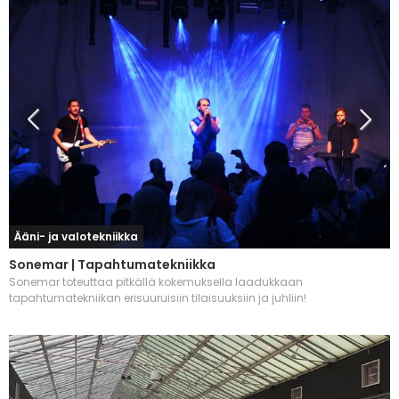
Ääni- ja valotekniikka
Sonemar | Tapahtumatekniikka
Sonemar toteuttaa pitkällä kokemuksella laadukkaan
tapahtumatekniikan erisuuruisiin tilaisuuksiin ja juhliin!