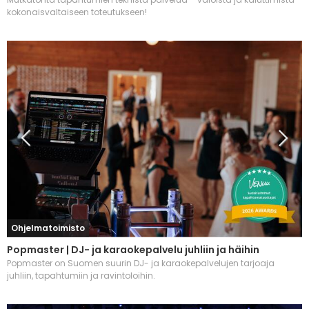
kokonaisvaltaiseen toteutukseen!
Ohjelmatoimisto
Popmaster | DJ- ja karaokepalvelu juhliin ja häihin
Popmaster on Suomen suurin DJ- ja karaokepalvelujen tarjoaja
juhliin, tapahtumiin ja ravintoloihin.