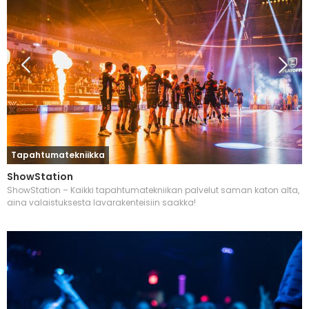
Tapahtumatekniikka
ShowStation
ShowStation – Kaikki tapahtumatekniikan palvelut saman katon alta,
aina valaistuksesta lavarakenteisiin saakka!