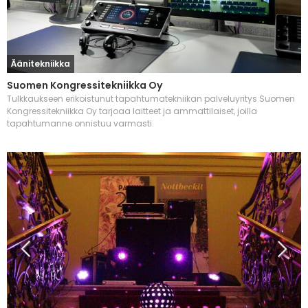
Äänitekniikka
Suomen Kongressitekniikka Oy
Tulkkaukseen erikoistunut tapahtumatekniikan palveluyritys Suomen
Kongressitekniikka Oy tarjoaa laitteet ja ammattilaiset, joilla
tapahtumanne onnistuu varmasti.