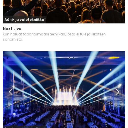
Ääni- ja valotekniikka
Next Live
Kun haluat tapahtumaasi tekniikan, josta ei tule jälkikäteen
sanomista.