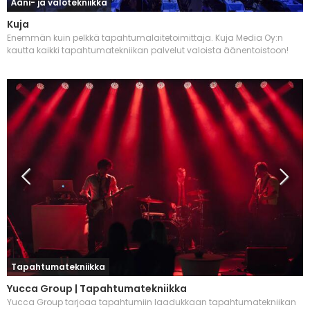
Ääni- ja valotekniikka
Kuja
Enemmän kuin pelkkä tapahtumalaitetoimittaja. Kuja Media Oy:n
kautta kaikki tapahtumatekniikan palvelut valoista äänentoistoon!
Tapahtumatekniikka
Yucca Group | Tapahtumatekniikka
Yucca Group tarjoaa tapahtumiin laadukkaan tapahtumatekniikan