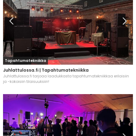
Tapahtumatekniikka
Juhlattulossa.fi | Tapahtumatekniikka
Juhlattulossa.fi tarjoaa laadukkasta tapahtumatekniikkaa erilaisiin
ja -kokoisiin tilaisuuksiin!