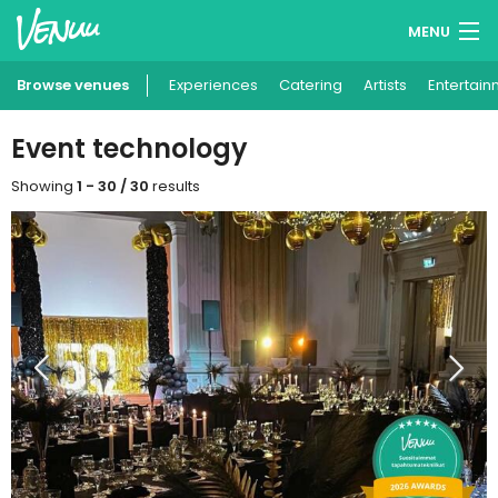
MENU
Browse venues
Experiences
Wish lists
Catering
Artists
Entertain
Log in
Event technology
English
Showing
1 - 30 / 30
results
Add your venue