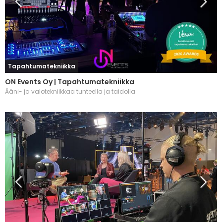
Tapahtumatekniikka
ON Events Oy | Tapahtumatekniikka
Ääni- ja valotekniikkaa tunteella ja taidolla