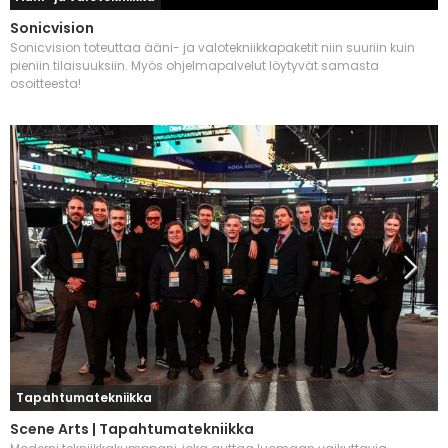
Sonicvision
Sonicvision toteuttaa ääni- ja valotekniikkapaketit niin suuriin kuin
pieniin tilaisuuksiin. Myös ohjelmapalvelut löytyvät samasta
osoitteesta!
Tapahtumatekniikka
Scene Arts | Tapahtumatekniikka