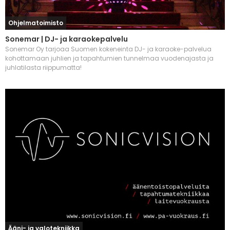
Ohjelmatoimisto
Sonemar | DJ- ja karaokepalvelu
Sonemar Oy tarjoaa Suomen kokeneinta DJ- ja karaoke-palvelua
kohottamaan juhlien ja tapahtumien tunnelmaa vuodenajasta ja
juhlatilasta riippumatta!
Ääni- ja valotekniikka