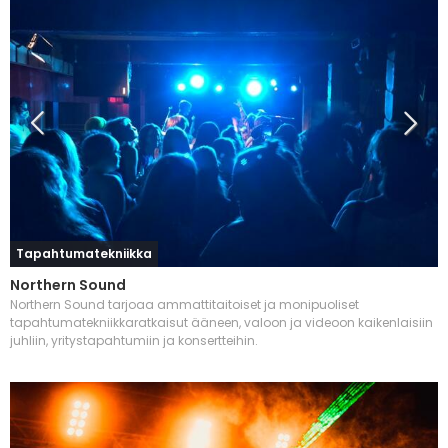
Tapahtumatekniikka
Northern Sound
Northern Sound tarjoaa ammattitaitoiset ja monipuoliset
tapahtumatekniikkaratkaisut ääneen, valoon ja videoon kaikenlaisiin
juhliin, yritystapahtumiin ja konsertteihin.