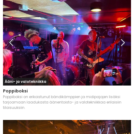
Ääni- ja valotekniikka
Poppiboksi
Poppiboksi on erikoistunut bändikämppien ja midipajojen lisäksi
tarjoamaan laadukasta äänentoisto- ja valotekniikkaa erilaisiin
tilaisuuksiin.