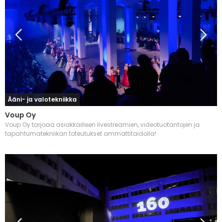
Ääni- ja valotekniikka
Voup Oy
Voup Oy tarjoaa asiakkailleen livestreamien, videotuotantojen ja
tapahtumatekniikan toteutukset ammattitaidolla!