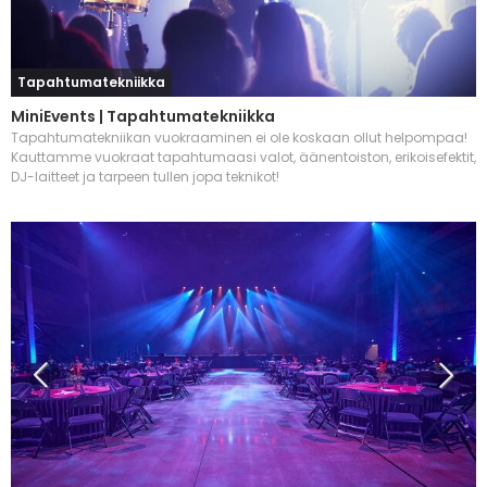
Tapahtumatekniikka
MiniEvents | Tapahtumatekniikka
Tapahtumatekniikan vuokraaminen ei ole koskaan ollut helpompaa!
Kauttamme vuokraat tapahtumaasi valot, äänentoiston, erikoisefektit,
DJ-laitteet ja tarpeen tullen jopa teknikot!