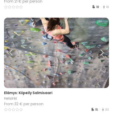
From 21 € per person
18
18
Elämys: Kiipeily Salmisaari
Helsinki
From 32 € per person
15
30