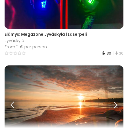
Elämys: Megazone Jyväskylä | Laserpeli
Jyväskylä
From 11 € per person
30
30