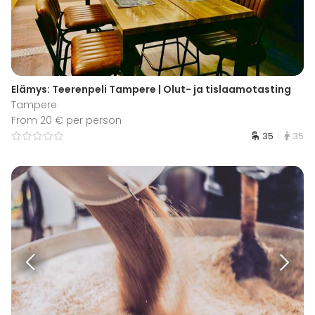
Elämys: Teerenpeli Tampere | Olut- ja tislaamotasting
Tampere
From 20 € per person
35
35