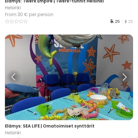
Elämys: Twerk Empire | Twerk-tunnit Helsinki
Helsinki
From 30 € per person
25
25
Elämys: SEA LIFE | Omatoimiset synttärit
Helsinki