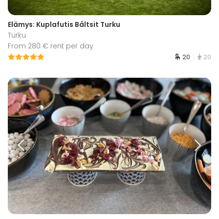
Elämys: Kuplafutis Båltsit Turku
Turku
From 280 € rent per day
20
20