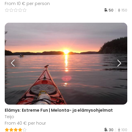
From 10 € per person
50
150
Elämys: Extreme Fun | Melonta- ja elämysohjelmat
Teijo
From 40 € per hour
30
100