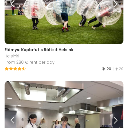
Elämys: Kuplafutis Båltsit Helsinki
Helsinki
From 280 € rent per day
20
20