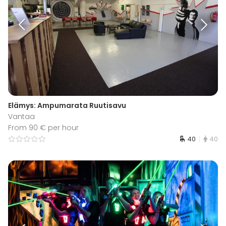
Elämys: Ampumarata Ruutisavu
Vantaa
From 90 € per hour
40
40