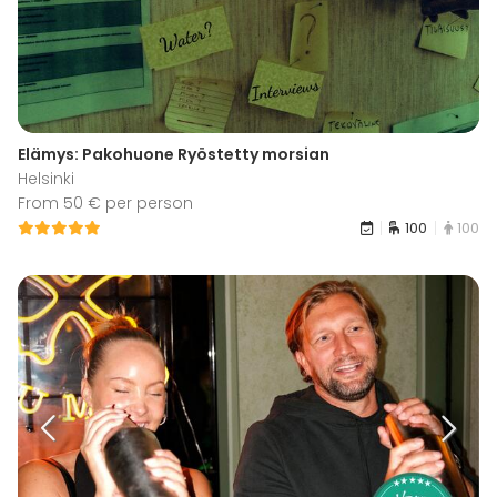
Elämys: Pakohuone Ryöstetty morsian
Helsinki
From 50 € per person
100
100