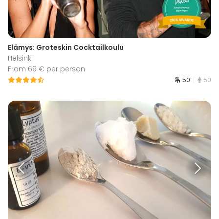
Elämys: Groteskin Cocktailkoulu
Helsinki
From 69 € per person
50
50