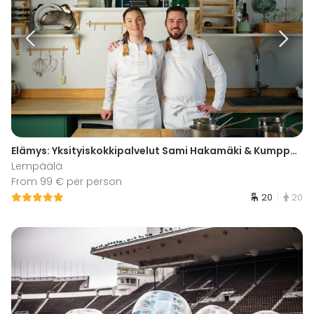
Elämys: Yksityiskokkipalvelut Sami Hakamäki & Kumppanit
Lempäälä
From 99 € per person
20
20