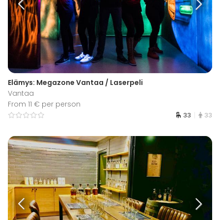
Elämys: Megazone Vantaa / Laserpeli
Vantaa
From 11 € per person
33
33