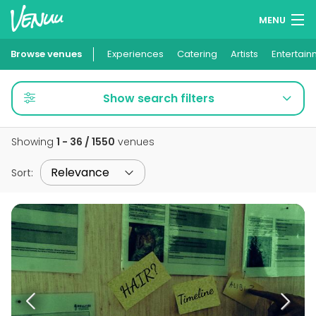
MENU
Browse venues
Experiences
Wish lists
Catering
Artists
Entertain
Log in
Show search filters
English
Showing
1 - 36 / 1550
venues
Add your venue
Sort
: