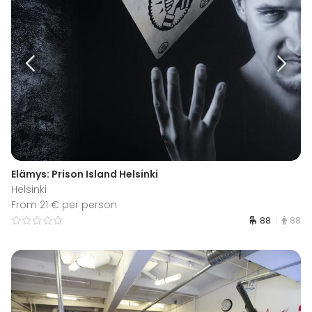
Elämys: Prison Island Helsinki
Helsinki
From 21 € per person
88
88