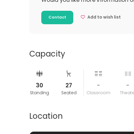
Add to wish list
Contact
Capacity
30
27
-
-
Standing
Seated
Classroom
Theate
Location