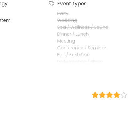
ogy
Event types
Party
stem
Wedding
Spa / Wellness / Sauna
Dinner / Lunch
Meeting
Conference / Seminar
Fair / Exhibition
Performance / Show
Recreation
Cabin trip / Retreat
Experience / Activity
Christmas Party