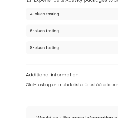
(
3 av
Katso myös
Stadin Panimon Panimokierros
!
4-oluen tasting
6-oluen tasting
8-oluen tasting
Additional information
Olut-tasting on mahdollista järjestää eriksee
Would you like more information o