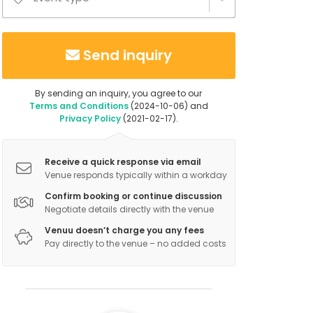
Send inquiry
By sending an inquiry, you agree to our
Terms and Conditions
(2024-10-06) and
Privacy Policy
(2021-02-17).
Receive a quick response via email
Venue responds typically within a workday
Confirm booking or continue discussion
Negotiate details directly with the venue
Venuu doesn’t charge you any fees
Pay directly to the venue – no added costs