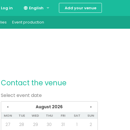
Add your venue
Log in
English
lies
Event production
Suomi
Svenska
Contact the venue
Select event date
‹
August 2026
›
MON
TUE
WED
THU
FRI
SAT
SUN
27
28
29
30
31
1
2