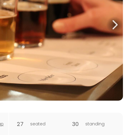
27
30
ap
seated
standing