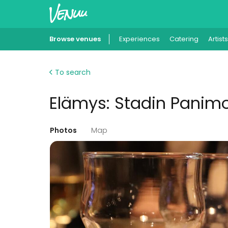
Browse venues
Experiences
Catering
Artists
To search
Elämys: Stadin Panimo
Photos
Map