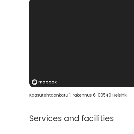
Kaasutehtaankatu 1, rakennus 6
,
00540
Helsinki
Services and facilities