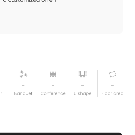
-
-
-
-
r
Banquet
Conference
U shape
Floor area