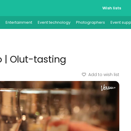
Wish lists
Entertainment
Event technology
Photographers
Event supp
 | Olut-tasting
Add to wish list