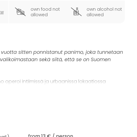
own food not
own alcohol not
ew
allowed
allowed
0 vuotta sitten ponnistanut panimo, joka tunnetaan
 valikoimastaan sekä siitä, että se on Suomen
mo operoi intiimissä ja urbaanissa lokaatiossa
ta järjestää erilaisia yksityistilaisuuksia ja
mme on
olut-tasting
, jossa osallistujat pääsevät
likoimaan!
mobaarissa ja voitte valita juuri teille soveltuvan
ai 8 oluen tastingin aikana osallistujat pääsevät
nimon eri oluisiin.
from 13 € / person