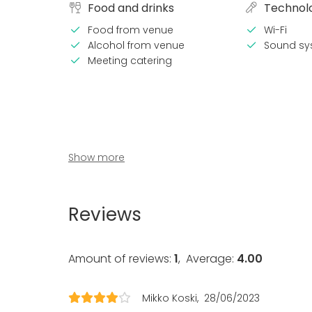
Food and drinks
Technol
Food from venue
Wi-Fi
Alcohol from venue
Sound sy
Meeting catering
Show more
Reviews
Venue type
Amount of reviews:
1
,
Average:
4.00
Experience / Activity
Mikko Koski
28/06/2023