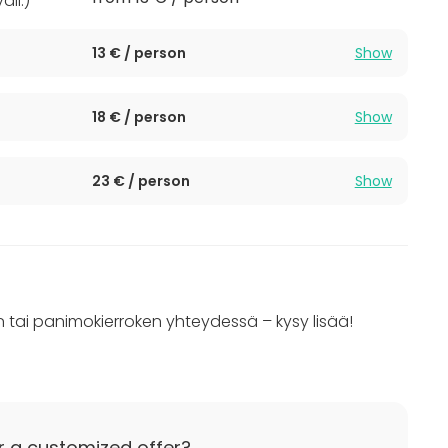
ail.
)
13 € / person
Show
18 € / person
Show
23 € / person
Show
n tai panimokierroken yhteydessä – kysy lisää!
r a customized offer?