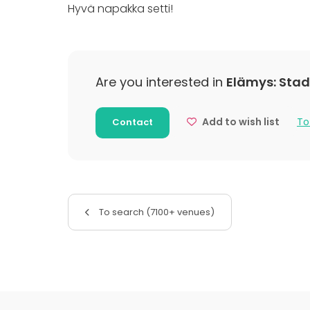
Hyvä napakka setti!
Are you interested in
Elämys: Stad
Add to wish list
To
Contact
To search (7100+ venues)