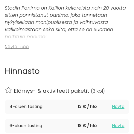
Stadin Panimo on Kallion kellareista noin 20 vuotta
sitten ponnistanut panimo, joka tunnetaan
nykyisellään monipuolisesta ja vaihtuvasta
valikoimastaan sekä siitä, että se on Suomen
palkituin panimo!
Näytä lisää
Yli 1000 erilaista olutta valmistanut pienpanimo
operoi intiimissä ja urbaanissa lokaatiossa Helsingin
Suuvilahdessa. Panimolla on mahdollista järjestää
Hinnasto
erilaisia yksityistilaisuuksia ja elämyksiä. Yksi
suosituimmista elämyksistämme on
olut-tasting
,
jossa osallistujat pääsevät maltaiselle makumatkalle
Elämys- & aktiviteettipaketit
(
3 kpl
)
Stadin Panimon valikoimaan!
4-oluen tasting
13 € / hlö
Näytä
Olut-tasting järjestetään Stadin Panimon
panimobaarissa ja voitte valita juuri teille soveltuvan
kokonaisuuden eri vaihtoehdoistamme. 4, 6, tai 8
6-oluen tasting
18 € / hlö
Näytä
oluen tastingin aikana osallistujat pääsevät