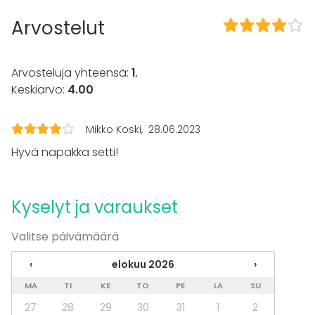
Häät
Saunailta
Arvostelut
Illallinen / lounas
Kokous
Seminaari / konferenssi
Arvosteluja yhteensä:
1
,
Messut
Keskiarvo:
4.00
Esitys / näytös
Virkistystilaisuus
Mökkireissu / retriitti
Mikko Koski
28.06.2023
Elämys / aktiviteetti
Hyvä napakka setti!
Pikkujoulut
Tilatyypit
Kyselyt ja varaukset
Elämyspalvelu
Valitse päivämäärä
‹
elokuu 2026
›
MA
TI
KE
TO
PE
LA
SU
27
28
29
30
31
1
2