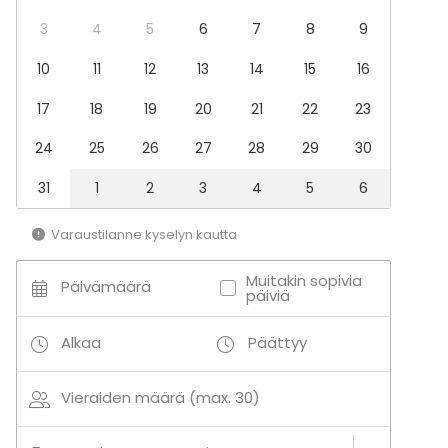
3
4
5
6
7
8
9
10
11
12
13
14
15
16
17
18
19
20
21
22
23
24
25
26
27
28
29
30
31
1
2
3
4
5
6
Varaustilanne kyselyn kautta
Muitakin sopivia
Päivämäärä
päiviä
Alkaa
Päättyy
Vieraiden määrä (max. 30)