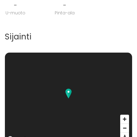
-
-
U-muoto
Pinta-ala
Sijainti