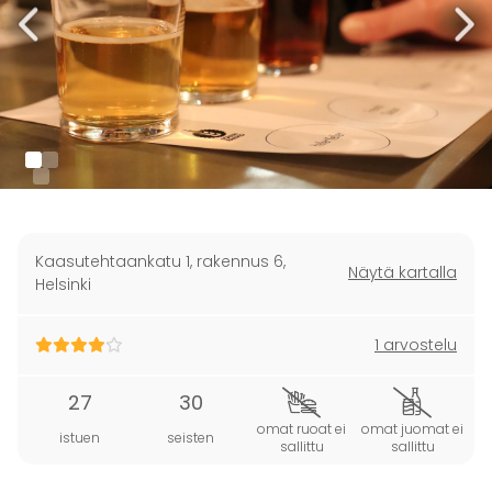
Kaasutehtaankatu 1, rakennus 6
,
Näytä kartalla
Helsinki
1 arvostelu
27
30
omat ruoat ei
omat juomat ei
istuen
seisten
sallittu
sallittu