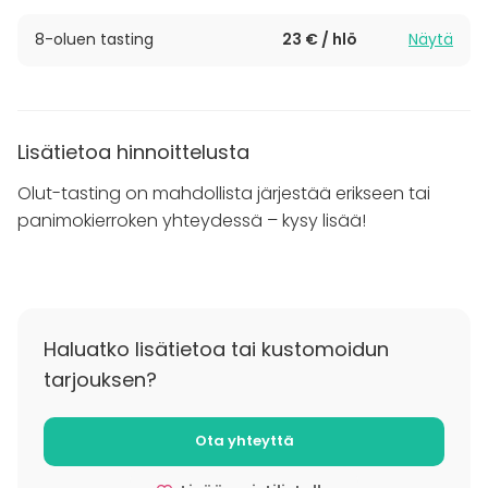
ammattilaisen johdolla tutustumaan Stadin Panimon
eri oluisiin.
8-oluen tasting
23 € / hlö
Näytä
Katso myös
Stadin Panimon Panimokierros
!
Lisätietoa hinnoittelusta
Olut-tasting on mahdollista järjestää erikseen tai
panimokierroken yhteydessä – kysy lisää!
Haluatko lisätietoa tai kustomoidun
tarjouksen?
Ota yhteyttä