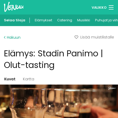
VALIKKO
Selaa tiloja
Elämykset
Muistilistasi
Catering
Musiikki
Puhujat ja vii
Kirjaudu
Lisää muistilistalle
Hakuun
Suomi
Elämys: Stadin Panimo |
Ilmoita kohteesi
Olut-tasting
Kuvat
Kartta