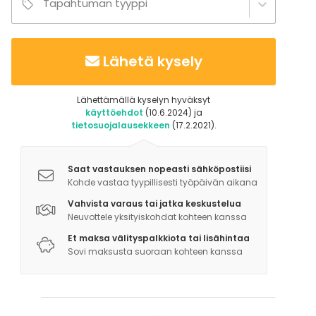
Tapahtuman tyyppi
Lähetä kysely
Lähettämällä kyselyn hyväksyt
käyttöehdot
(10.6.2024) ja
tietosuojalausekkeen
(17.2.2021).
Saat vastauksen nopeasti sähköpostiisi
Kohde vastaa tyypillisesti työpäivän aikana
Vahvista varaus tai jatka keskustelua
Neuvottele yksityiskohdat kohteen kanssa
Et maksa välityspalkkiota tai lisähintaa
Sovi maksusta suoraan kohteen kanssa