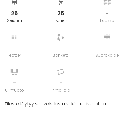
25
25
-
Seisten
Istuen
Luokka
-
-
-
Teatteri
Banketti
Suorakaide
-
-
U-muoto
Pinta-ala
Tilasta löytyy sohvakalustu sekä irrallisia istuimia