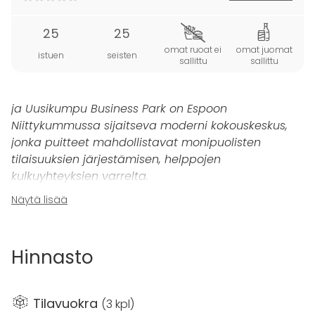
25
25
omat ruoat ei
omat juomat
istuen
seisten
sallittu
sallittu
ja Uusikumpu Business Park on Espoon
Niittykummussa sijaitseva moderni kokouskeskus,
jonka puitteet mahdollistavat monipuolisten
tilaisuuksien järjestämisen, helppojen
kulkuyhteyksien varrelta.
Näytä lisää
K
o
rp
i
on jopa 25 hengen tilaisuuksiin soveltuva
kokous- ja saunatila. Korpi soveltuu erinomaisesti
vapaamuotoisten kokousten, workshoppien sekä
Hinnasto
illanviettojen järjestämiseen.
Uusikumpu Business Parkin kokoustilat on varusteltu
Tilavuokra
(
3 kpl
)
modernilla tilatekniikalla, jonka ansiosta erilaisten