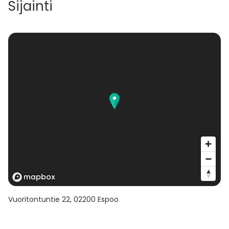
Sijainti
Vuoritontuntie 22
,
02200
Espoo