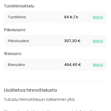
yritystilaisuuksien järjestäminen onnistuu mutkitta.
Tuntihinnoittelu
Keskuksesta löytyy ekotehokkaiden tilojen lisäksi
myös kattavat aula-, ravintola- ja kokouspalvelut.
Tuntihinta
64 € / h
Näytä
Kauttamme on mahdollista järjestää
tapahtumaanne maukkaat ja terveelliset tarjoilut –
Päivävuoro
kysy lisää!
Päivävuokra
307,20 €
Näytä
Huomioithan, että varaamme tiloja vain Y-tunnuksen
omaaville.
Iltavuoro
Tervetuloa tutustumaan laadukkaisiin
Iltavuokra
464,40 €
Näytä
palveluihimme!
Lisätietoa hinnoittelusta
Tutustu hinnoitteluun tarkemmin yltä.