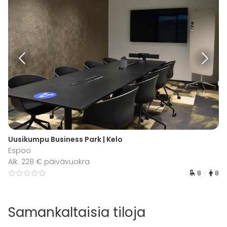
Uusikumpu Business Park | Kelo
Espoo
Alk. 228 € päivävuokra
8
8
Samankaltaisia tiloja