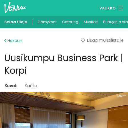
VALIKKO
Selaa tiloja
Elämykset
Muistilistasi
Catering
Musiikki
Puhujat ja vii
Kirjaudu
Lisää muistilistalle
Hakuun
Suomi
Uusikumpu Business Park |
Ilmoita kohteesi
Korpi
Kuvat
Kartta