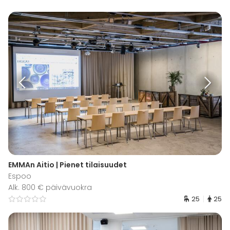
EMMAn Aitio | Pienet tilaisuudet
Espoo
Alk. 800 € päivävuokra
25
25