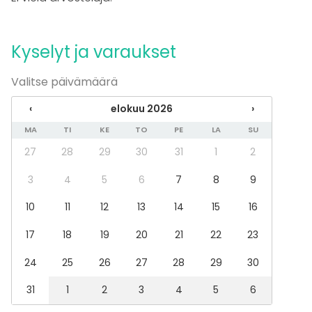
Tapahtumatyypit
Juhlat
Kyselyt ja varaukset
Häät
Saunailta
Valitse päivämäärä
Illallinen / lounas
Kokous
‹
elokuu 2026
›
Seminaari / konferenssi
MA
TI
KE
TO
PE
LA
SU
Messut
Esitys / näytös
27
28
29
30
31
1
2
Virkistystilaisuus
Mökkireissu / retriitti
3
4
5
6
7
8
9
Elämys / aktiviteetti
10
11
12
13
14
15
16
Pikkujoulut
Tilatyypit
17
18
19
20
21
22
23
Saunatila
24
25
26
27
28
29
30
Kokoushuone
31
1
2
3
4
5
6