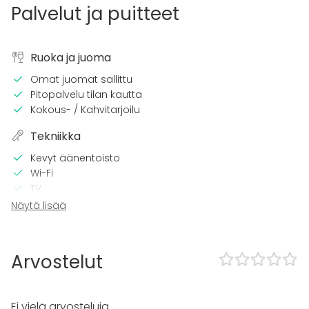
Palvelut ja puitteet
Ruoka ja juoma
Omat juomat sallittu
Pitopalvelu tilan kautta
Kokous- / Kahvitarjoilu
Tekniikka
Kevyt äänentoisto
Wi-Fi
TV
Näytä lisää
Tilaan kuuluu
Terassi
Sauna
Arvostelut
Kalusto
Pyyhkeet
Ei vielä arvosteluja.