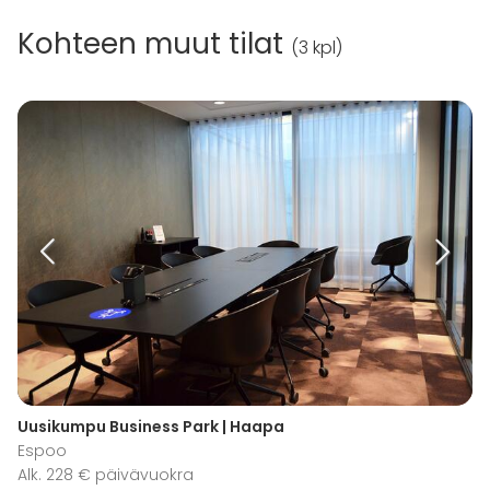
Kohteen muut tilat
(
3 kpl
)
Uusikumpu Business Park | Haapa
Espoo
Alk. 228 € päivävuokra