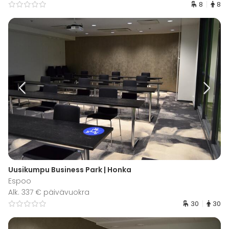
8
8
Uusikumpu Business Park | Honka
Espoo
Alk. 337 € päivävuokra
30
30