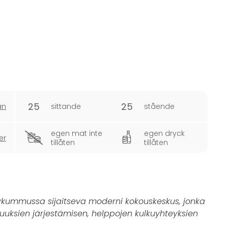
25
25
an
sittande
stående
egen mat inte
egen dryck
er
tillåten
tillåten
tykummussa sijaitseva moderni kokouskeskus, jonka
suuksien järjestämisen, helppojen kulkuyhteyksien