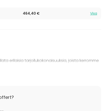
464,40 €
Visa
lata erilaisia tarjoilukokonaisuuksia, joista kerromme
etukäteen. Tämän jälkeisistä peruutuksista
lannekohtaisesti.
offert?