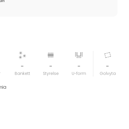
tan
-
-
-
-
r
Bankett
Styrelse
U-form
Golvyta
imia