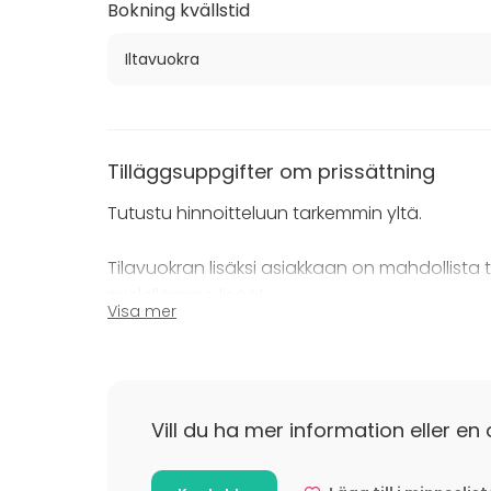
Bokning kvällstid
Iltavuokra
Tilläggsuppgifter om prissättning
Tutustu hinnoitteluun tarkemmin yltä.
Tilavuokran lisäksi asiakkaan on mahdollista ti
mielellämme lisää!
Visa mer
Tilläggsuppgifter om avbokning
Tilojen peruutukset tulee tehdä 3 arkipäivää 
varaamme oikeuden periä peruutusmaksuja ti
Vill du ha mer information eller en 