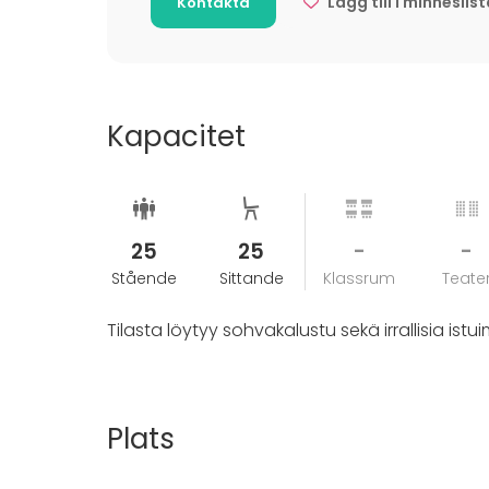
Lägg till i minneslis
Kontakta
Kapacitet
25
25
-
-
Stående
Sittande
Klassrum
Teate
Tilasta löytyy sohvakalustu sekä irrallisia istu
Plats