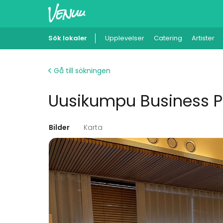
Sök lokaler
Upplevelser
Catering
Artister
Gå till sökningen
Uusikumpu Business Pa
Bilder
Karta