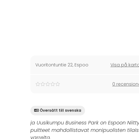
Vuoritontuntie 22
,
Espoo
Visa på kart
0 recension
Översätt till svenska
ja Uusikumpu Business Park on Espoon Niit
puitteet mahdollistavat monipuolisten tilai
varrelta.