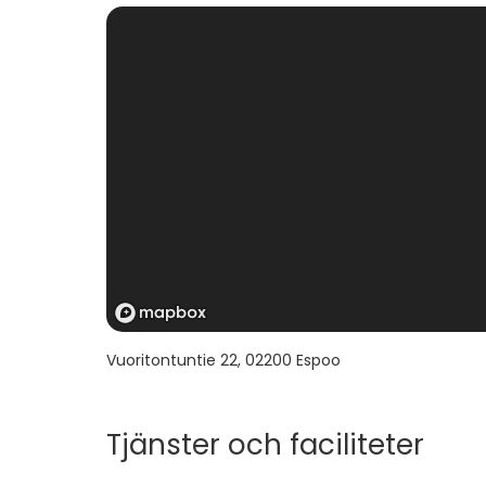
Vuoritontuntie 22
,
02200
Espoo
Tjänster och faciliteter