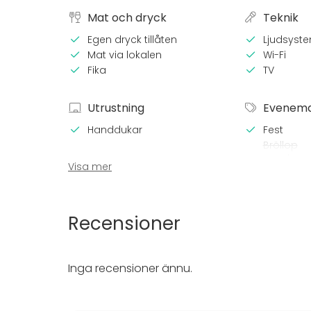
Mat och dryck
Teknik
Egen dryck tillåten
Ljudsyst
Mat via lokalen
Wi-Fi
Fika
TV
Utrustning
Evenem
Handdukar
Fest
Bröllop
Spa / rela
Visa mer
Middag /
Möte
Konferen
Recensioner
Mässa / U
Föreställ
Rekreatio
Inga recensioner ännu.
Stuga / 
Upplevelse
Julbord / 