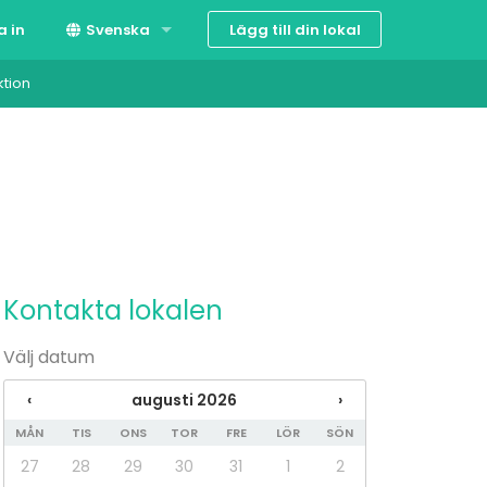
Lägg till din lokal
a in
Svenska
ktion
Suomi
English
Kontakta lokalen
Välj datum
‹
augusti 2026
›
MÅN
TIS
ONS
TOR
FRE
LÖR
SÖN
27
28
29
30
31
1
2