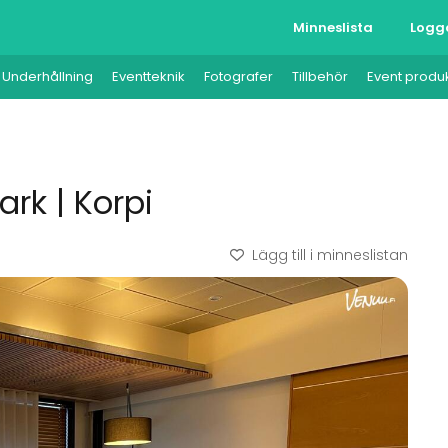
Minneslista
Logg
Underhållning
Eventteknik
Fotografer
Tillbehör
Event produ
rk | Korpi
Lägg till i minneslistan