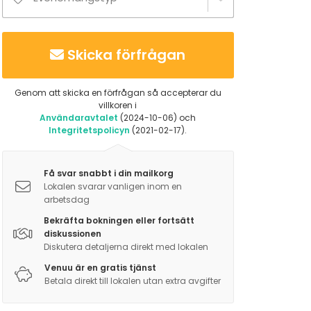
Skicka förfrågan
Genom att skicka en förfrågan så accepterar du
villkoren i
Användaravtalet
(2024-10-06) och
Integritetspolicyn
(2021-02-17).
Få svar snabbt i din mailkorg
Lokalen svarar vanligen inom en
arbetsdag
Bekräfta bokningen eller fortsätt
diskussionen
Diskutera detaljerna direkt med lokalen
Venuu är en gratis tjänst
Betala direkt till lokalen utan extra avgifter