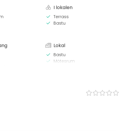
I lokalen
em
Terrass
Bastu
ang
Lokal
Bastu
Mötesrum
x / bastu
 Lunch
s
tställning
ning / show
n
boende
 / aktivitet
Julfest