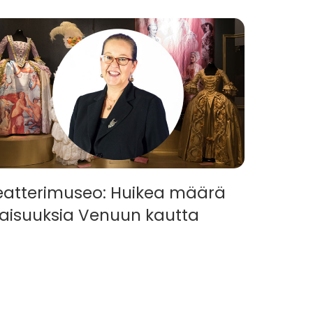
eatterimuseo: Huikea määrä
ilaisuuksia Venuun kautta