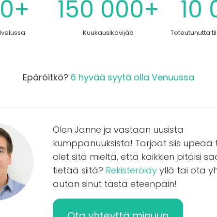
0+
150 000+
10
lvelussa
Kuukausikävijää
Toteutunutta t
Epäröitkö?
6 hyvää syytä olla Venuussa
Olen Janne ja vastaan uusista
kumppanuuksista! Tarjoat siis upeaa t
olet sitä mieltä, että kaikkien pitäisi 
tietää siitä?
Rekisteröidy
yllä tai ota y
autan sinut tästä eteenpäin!
Ota yhteyttä minuun