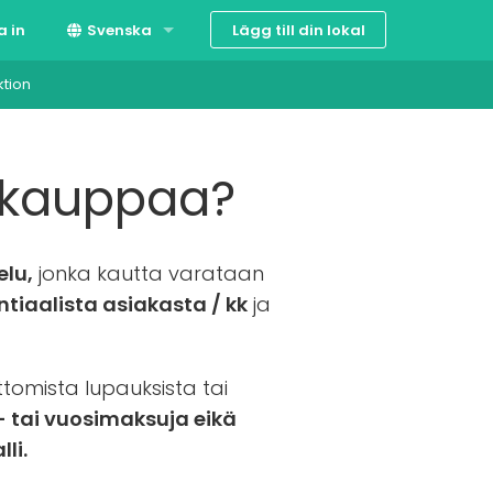
Lägg till din lokal
a in
Svenska
ktion
Suomi
English
tyskauppaa?
elu,
jonka kautta varataan
ntiaalista asiakasta / kk
ja
tomista lupauksista tai
i- tai vuosimaksuja eikä
li.