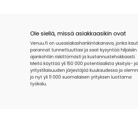
Ole siellä, missä asiakkaasikin ovat
Venuu.fi on uusasiakashankintakanava, jonka kau
parannat tunnettuuttasi ja saat kysyntää hiljaisiin
ajankohtiin riskittömästi ja kustannustehokkaasti.
Meitä käyttää yli 150 000 potentiaalista yksityis- ja
yritystilaisuuden järjestäjää kuukaudessa ja olem
jo nyt yli 11 000 suomalaisen yrityksen luottama
työkalu.