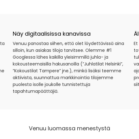
Näy digitaalisissa kanavissa
Ä
tta
Venuu panostaa siihen, että olet löydettävissä aina
Et
silloin, kun asiakas tiloja tarvitsee. Olemme #1
to
Googlessa lähes kaikilla yleisimmillä juhla- ja
tu
kokousteemaisilla hakusanoilla (”Juhlatilat Helsinki”,
va
me
”Kokoustilat Tampere” jne.), minkä lisäksi teemme
aj
aktiivista, suunnattua markkinointia tilojemme
pr
puolesta isolle joukolle tunnistettuja
si
tapahtumapäättäjiä.
Venuu luomassa menestystä