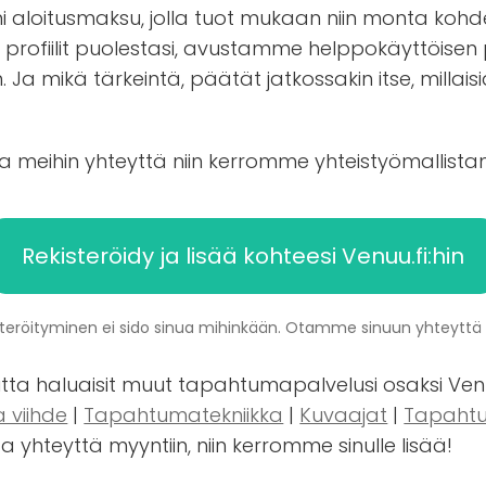
ni aloitusmaksu, jolla tuot mukaan niin monta kohde
profiilit puolestasi, avustamme helppokäyttöisen
Ja mikä tärkeintä, päätät jatkossakin itse, millaisi
ta meihin yhteyttä niin kerromme yhteistyömallist
Rekisteröidy ja lisää kohteesi Venuu.fi:hin
steröityminen ei sido sinua mihinkään. Otamme sinuun yhteyttä 
utta haluaisit muut tapahtumapalvelusi osaksi Venu
a viihde
|
Tapahtumatekniikka
|
Kuvaajat
|
Tapahtu
ta yhteyttä myyntiin, niin kerromme sinulle lisää!