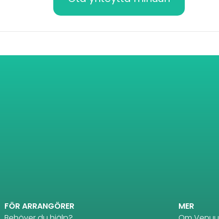
FÖR ARRANGÖRER
MER
Behöver du hjälp?
Om Venuu