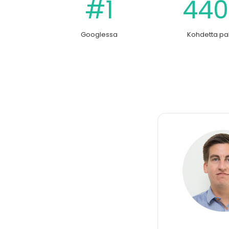
#1
440
Googlessa
Kohdetta pa