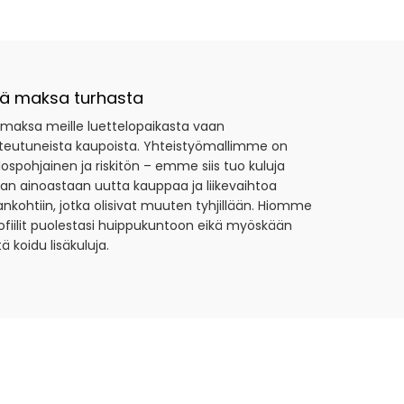
lä maksa turhasta
 maksa meille luettelopaikasta vaan
teutuneista kaupoista. Yhteistyömallimme on
lospohjainen ja riskitön – emme siis tuo kuluja
an ainoastaan uutta kauppaa ja liikevaihtoa
ankohtiin, jotka olisivat muuten tyhjillään. Hiomme
ofiilit puolestasi huippukuntoon eikä myöskään
itä koidu lisäkuluja.