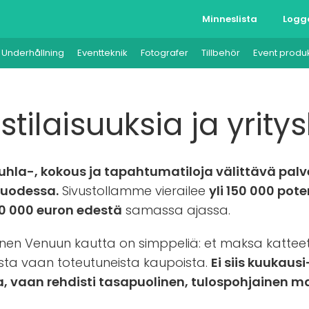
Minneslista
Logg
Underhållning
Eventteknik
Fotografer
Tillbehör
Event produ
istilaisuuksia ja yri
uhla-, kokous ja tapahtumatiloja välittävä palv
 vuodessa.
Sivustollamme vierailee
yli 150 000 pote
00 000 euron edestä
samassa ajassa.
nen Venuun kautta on simppeliä: et maksa katteet
sta vaan toteutuneista kaupoista.
Ei siis kuukaus
vaan rehdisti tasapuolinen, tulospohjainen mal