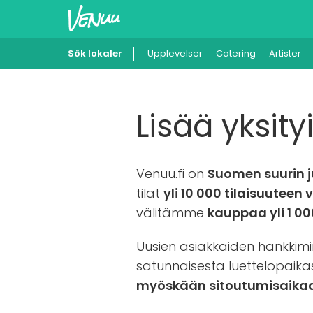
Sök lokaler
Upplevelser
Catering
Artister
Lisää yksity
Venuu.fi on
Suomen suurin j
tilat
yli 10 000 tilaisuuteen
välitämme
kauppaa yli 1 0
Uusien asiakkaiden hankkimi
satunnaisesta luettelopaika
myöskään sitoutumisaikaa, 