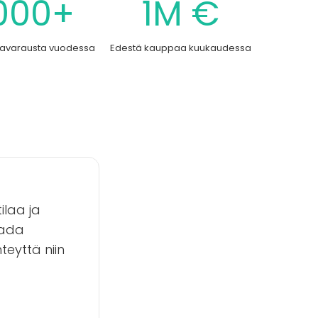
 000+
1M €
ilavarausta vuodessa
Edestä kauppaa kuukaudessa
ilaa ja
saada
hteyttä niin