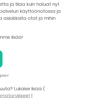
tta ja tilaa kuin haluat nyt
 palvelun käyttöönotossa ja
a asiakkaita otat ja mihin
amme lisää!
pian!
uta? Lukaise lisää (
matarvikkeet
|