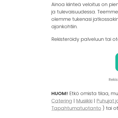
Ainoa kiinteä veloitus on pie
ja tulevaisuudessa. Teemme 
olemme tukenasi jatkossakin. 
ajankohtiin.
Rekisteröidy palveluun tai o
Reki
HUOM!
Etkö omista tilaa, m
Catering
|
Musiikki
|
Puhujat j
Tapahtumatuotanto
) tai o