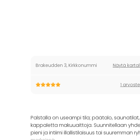
Brakeudden 3
,
Kirkkonummi
Näytä kartal
1 arvoste
Palstalla on useampi tila; päätalo, saunatilat
kappaletta makuuaittoja. Suunnitellaan yhdess
pieni ja intiimi illallistilaisuus tai suurem