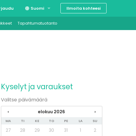
Ilmoita kohteesi
rjaudu
Suomi
ikkeet
Tapahtumatuotanto
Svenska
English
Kyselyt ja varaukset
Valitse päivämäärä
‹
elokuu 2026
›
MA
TI
KE
TO
PE
LA
SU
27
28
29
30
31
1
2