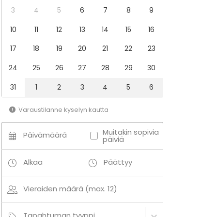
3
4
5
6
7
8
9
10
11
12
13
14
15
16
17
18
19
20
21
22
23
24
25
26
27
28
29
30
31
1
2
3
4
5
6
Varaustilanne kyselyn kautta
Muitakin sopivia
Päivämäärä
päiviä
Alkaa
Päättyy
Vieraiden määrä (max. 12)
Tapahtuman tyyppi