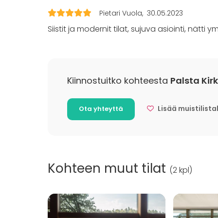
Elämys / a
Pietari Vuola
30.05.2023
Pikkujoulu
Siistit ja modernit tilat, sujuva asiointi, nätti 
Aktiviteetit
Ulkoilu
Uinti
Kiinnostuitko kohteesta
Palsta Kir
Veneily
Lisää muistilista
Ota yhteyttä
Lisätietoa palveluista ja puitteista
Hinnoittelemme kokonaisuuden asiakkaan t
Lisätietoa aktiviteeteista
Pihalla on leikkipaikka, minigolf, nurmikkoalue
Kohteen muut tilat
(
2 kpl
)
käyttää soutuveneitä ja minigolfkenttää.