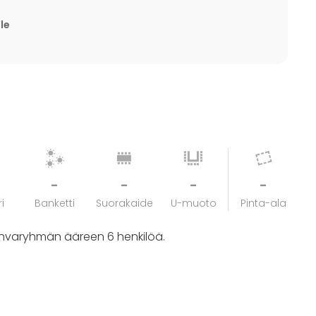
lle
-
-
-
-
i
Banketti
Suorakaide
U-muoto
Pinta-ala
hvaryhmän ääreen 6 henkilöä.