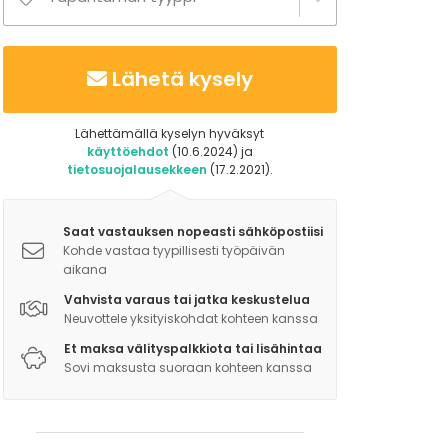
Lähetä kysely
Lähettämällä kyselyn hyväksyt
käyttöehdot
(10.6.2024) ja
tietosuojalausekkeen
(17.2.2021).
Saat vastauksen nopeasti sähköpostiisi
Kohde vastaa tyypillisesti työpäivän
aikana
Vahvista varaus tai jatka keskustelua
Neuvottele yksityiskohdat kohteen kanssa
Et maksa välityspalkkiota tai lisähintaa
Sovi maksusta suoraan kohteen kanssa