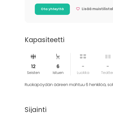
Lisää muistilista
Ota yhteyttä
Kapasiteetti
12
6
-
-
Seisten
Istuen
Luokka
Teatter
Ruokapöydän ääreen mahtuu 6 henkilöä, so
Sijainti