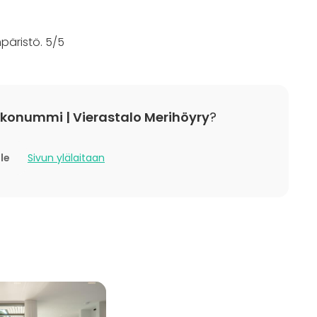
ktiviteetti
t
ympäristö. 5/5
kkonummi | Vierastalo Merihöyry
?
lle
Sivun ylälaitaan
arpeiden mukaan.
tta sekä hiekkaranta. Vierailla on mahdollisuus