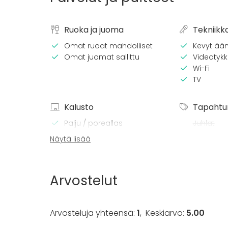
Ruoka ja juoma
Tekniikk
Omat ruoat mahdolliset
Kevyt ään
Omat juomat sallittu
Videotykki
Wi-Fi
TV
Kalusto
Tapahtu
Palju / poreallas
Juhlat
Keittiö asiakkaan käytössä
Häät
Näytä lisää
Pyyhkeet
Saunailta
Astiasto
Illallinen 
Kokous
Arvostelut
Seminaari
Messut
Esitys / n
Arvosteluja yhteensä:
1
,
Keskiarvo:
5.00
Virkistyst
Mökkireissu