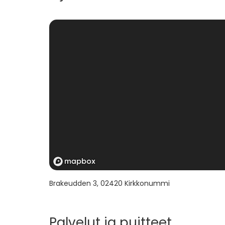
Brakeudden 3
,
02420
Kirkkonummi
Palvelut ja puitteet