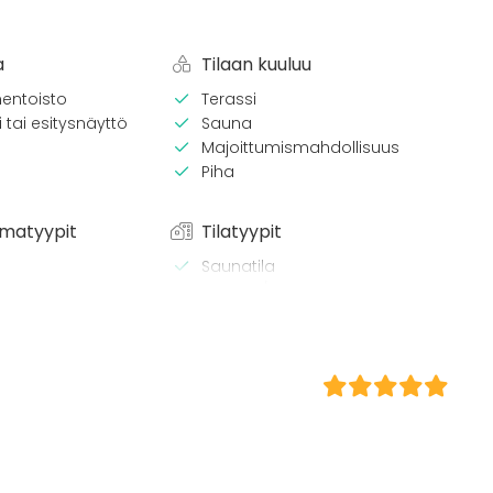
a
Tilaan kuuluu
entoisto
Terassi
 tai esitysnäyttö
Sauna
Majoittumismahdollisuus
Piha
matyypit
Tilatyypit
Saunatila
Terassi / Piha
Mökki
/ lounas
 / konferenssi
äytös
ilaisuus
 / retriitti