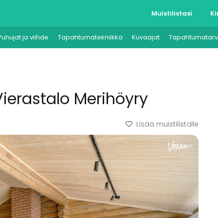
Muistilistasi
Ki
Puhujat ja viihde
Tapahtumatekniikka
Kuvaajat
Tapahtumatarv
Vierastalo Merihöyry
Lisää muistilistalle