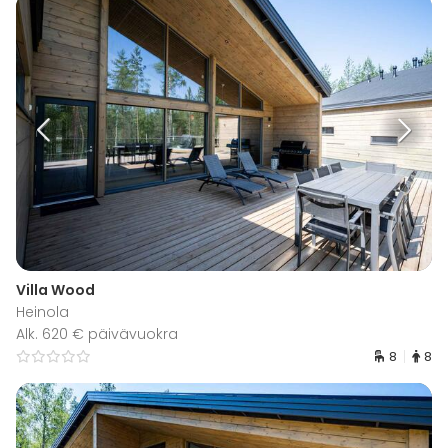
Villa Wood
Heinola
Alk. 620 € päivävuokra
8
8