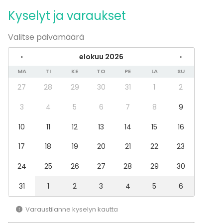
Tapahtumatyypit
Kyselyt ja varaukset
Juhlat
Häät
Valitse päivämäärä
Saunailta
Illallinen / lounas
‹
elokuu 2026
›
Kokous
MA
TI
KE
TO
PE
LA
SU
Seminaari / konferenssi
Messut
27
28
29
30
31
1
2
Esitys / näytös
Virkistystilaisuus
3
4
5
6
7
8
9
Mökkireissu / retriitti
10
11
12
13
14
15
16
Elämys / aktiviteetti
Pikkujoulut
17
18
19
20
21
22
23
Tilatyypit
24
25
26
27
28
29
30
Kokoushuone
Mökki
31
1
2
3
4
5
6
Varaustilanne kyselyn kautta