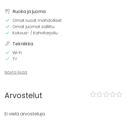
Ruoka ja juoma
Omat ruoat mahdolliset
Omat juomat sallittu
Kokous- / Kahvitarjoilu
Tekniikka
Wi-Fi
TV
Tilaan kuuluu
Näytä lisää
Piha
Kalusto
Arvostelut
Keittiö asiakkaan käytössä
Piano
Pyyhkeet
Ei vielä arvosteluja.
Astiasto