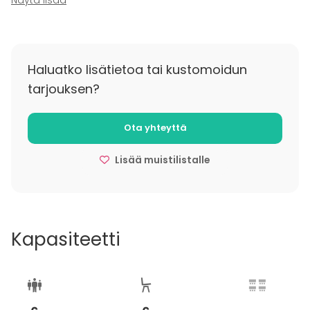
Näytä lisää
Vapaa peruutus 7 vrk ennen saapumista. Sen jälkeen
varaus on sitova.
Haluatko lisätietoa tai kustomoidun
tarjouksen?
Ota yhteyttä
Lisää muistilistalle
Kapasiteetti