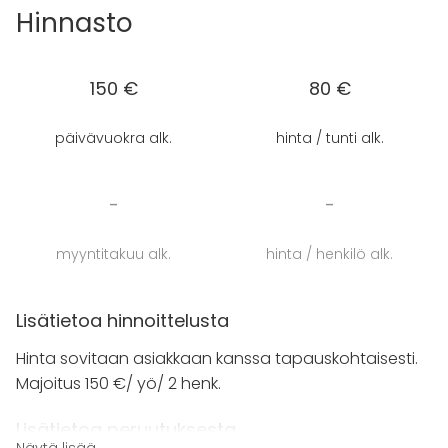
tupa, täysin varusteltu pieni keittiö ja wc/suihkutila.
Hinnasto
Tuvassa on 1 nojatuoli, tuoleja, sähköpiano ja 2
hengen seinäsänky. Kokouspaketit saatavilla.
Paavolan Pikkukartanossa järjestetään myös
150 €
80 €
kulttuuria, mm. kotikonsertteja alueen senioreille, ja
puistokonsertteja kesäisin. Taloa vuokrataan yhdelle
päivävuokra alk.
hinta / tunti alk.
ryhmälle kerrallaan, joten yksityisyys on taattu.
-
-
myyntitakuu alk.
hinta / henkilö alk.
Lisätietoa hinnoittelusta
Hinta sovitaan asiakkaan kanssa tapauskohtaisesti.
Majoitus 150 €/ yö/ 2 henk.
Lisätietoa peruutuksesta