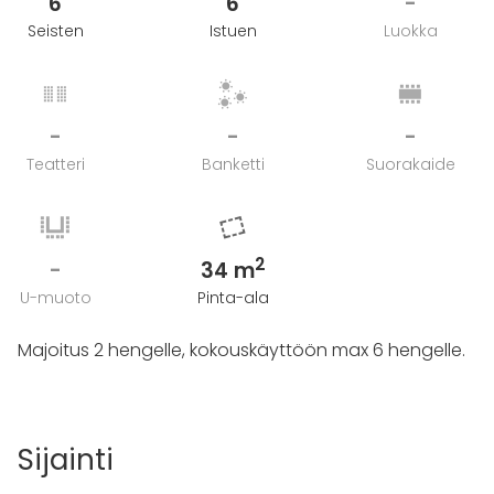
6
6
-
Seisten
Istuen
Luokka
-
-
-
Teatteri
Banketti
Suorakaide
2
-
34 m
U-muoto
Pinta-ala
Majoitus 2 hengelle, kokouskäyttöön max 6 hengelle.
Sijainti