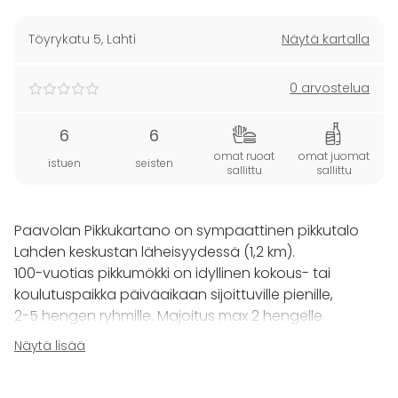
Töyrykatu 5
,
Lahti
Näytä kartalla
0 arvostelua
6
6
omat ruoat
omat juomat
istuen
seisten
sallittu
sallittu
Paavolan Pikkukartano on sympaattinen pikkutalo
Lahden keskustan läheisyydessä (1,2 km).
100-vuotias pikkumökki on idyllinen kokous- tai
koulutuspaikka päiväaikaan sijoittuville pienille,
2-5 hengen ryhmille. Majoitus max 2 hengelle.
Lahden Töyrynpuistossa sijaitseva taloharvinaisuus
Näytä lisää
on pieni palanen Lahden vanhaa historiaa. Puistoa
ympäröi kerrostaloalue. Asiakkaitten käytössä on