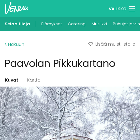
VALIKKO
Selaa tiloja
Elämykset
Muistilistasi
Catering
Musiikki
Puhujat ja vii
Kirjaudu
Lisää muistilistalle
Hakuun
Suomi
Paavolan Pikkukartano
Ilmoita kohteesi
Kuvat
Kartta