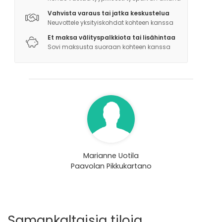
Vahvista varaus tai jatka keskustelua
Neuvottele yksityiskohdat kohteen kanssa
Et maksa välityspalkkiota tai lisähintaa
Sovi maksusta suoraan kohteen kanssa
Marianne Uotila
Paavolan Pikkukartano
Samankaltaisia tiloja