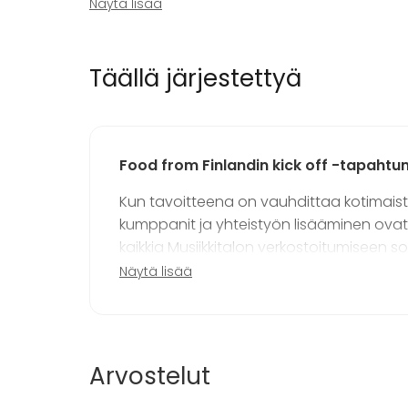
Näytä lisää
Kalusto
Tapahtu
Fläppi- / Valkotaulu
Juhlat
Täällä järjestettyä
Piano
Häät
Saunailta
Illallinen 
Kokous
Seminaari
Food from Finlandin kick off -tapaht
Messut
Esitys / n
Kun tavoitteena on vauhdittaa kotimaisten
Virkistyst
kumppanit ja yhteistyön lisääminen ovat
Mökkireissu
kaikkia Musiikkitalon verkostoitumiseen so
Elämys / a
Näytä lisää
Pikkujoulu
Kuten vientihankkeissakin, uudet näkökulm
tingitä. Food from Finlandin projektikoord
Lisätietoa palveluista ja puitteista
tapahtumia halutaan järjestää erilaisissa
rentoja ja toimivia yli 100 hengen tiloja. 
Tilaisuuksien kustannukset muokkaantuvat hal
Arvostelut
sopivat mainiosti tarpeisiimme, esitystekn
keston mukaan. Teemme aina erillisen tarjou
yhteistyö sujui mallikkaasti.”