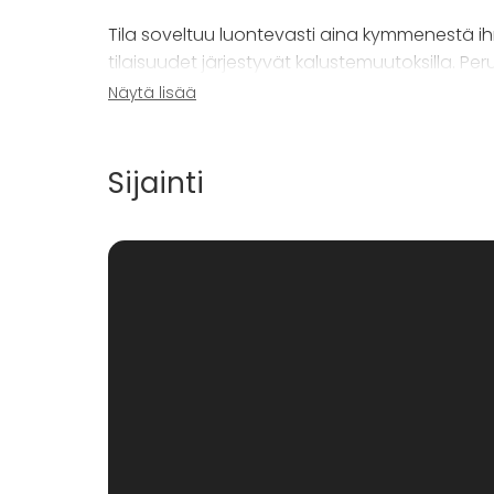
Tila soveltuu luontevasti aina kymmenestä ihm
tilaisuudet järjestyvät kalustemuutoksilla.
suorakaidemuotoja. Muut muodot sopimuksen
Näytä lisää
tuolirivejä tai esimerkiksi pelkkiä pystypöytiä, 
Terassilämpiössä on oma pieni naulakkonsa.
Sijainti
sisääntulokerroksen vartioitua päänaulakkoa