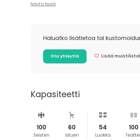
Näytä lisää
Tilaisuuksien kustannukset muokkaantuvat hal
keston mukaan. Teemme aina erillisen tarjou
mukaisesti.
Haluatko lisätietoa tai kustomoidu
Lisää muistilista
Ota yhteyttä
Kapasiteetti
100
60
54
100
Seisten
Istuen
Luokka
Teatter