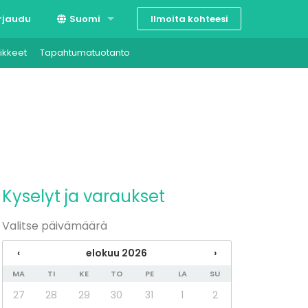
Ilmoita kohteesi
rjaudu
Suomi
ikkeet
Tapahtumatuotanto
Svenska
English
Kyselyt ja varaukset
Valitse päivämäärä
‹
elokuu 2026
›
MA
TI
KE
TO
PE
LA
SU
27
28
29
30
31
1
2