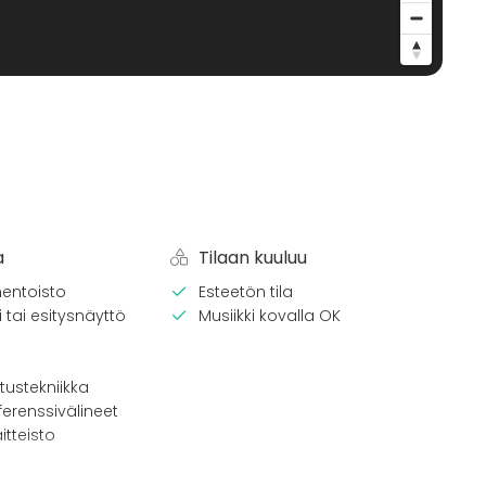
a
Tilaan kuuluu
entoisto
Esteetön tila
 tai esitysnäyttö
Musiikki kovalla OK
tustekniikka
erenssivälineet
itteisto