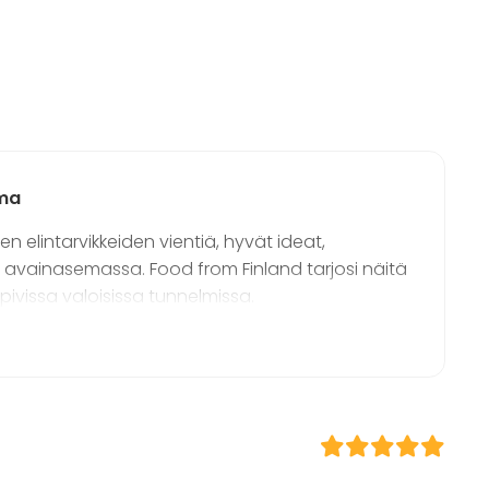
matyypit
Tilatyypit
Juhlasali
Monitoimitila
Kokoushuone
/ lounas
Luokkahuone
Konferenssikeskus
 / konferenssi
uma
äytös
 elintarvikkeiden vientiä, hyvät ideat,
ilaisuus
 avainasemassa. Food from Finland tarjosi näitä
 / retriitti
pivissa valoisissa tunnelmissa.
ktiviteetti
t
at ja kokeilut ovat tärkeitä, mutta laadusta ei
inaattori Roosa Siitonen kertoo, että
 ympäristöissä: “Helsingistä on vaikea löytää
Musiikkitalossa olimme ensimmäistä kertaa. Tilat
uttujen tuotteiden ja palveluiden sekä tilaisuuden
iikka ja tarjoilut toimivat moitteettomasti ja
ksen jokaiseen tapahtumaan valikoitujen tuotteiden