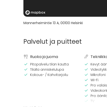
Mannerheimintie 13 A
,
00100
Helsinki
Palvelut ja puitteet
Ruoka ja juoma
Tekniikk
Pitopalvelu tilan kautta
Kevyt ään
Tilalla anniskelulupa
Videotykki
Kokous- / Kahvitarjoilu
Mikrofoni
Wi-Fi
Pro valais
Videokonf
Pro äänila
TV