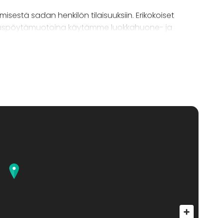
isestä sadan henkilön tilaisuuksiin. Erikokoiset
 Peruspöytämuotoina käytämme luokkahuone- ja
 mukaan. Jos paikalla on yli 60 ihmistä, käytämme
jolloin tilaisuudessa seistään.
 Yli 50 hengen tapahtumissa käytetään
.