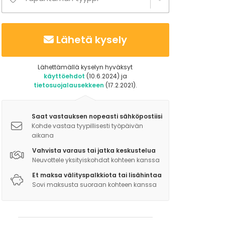
Lähetä kysely
Lähettämällä kyselyn hyväksyt
käyttöehdot
(10.6.2024) ja
tietosuojalausekkeen
(17.2.2021).
Saat vastauksen nopeasti sähköpostiisi
Kohde vastaa tyypillisesti työpäivän
aikana
Vahvista varaus tai jatka keskustelua
Neuvottele yksityiskohdat kohteen kanssa
Et maksa välityspalkkiota tai lisähintaa
Sovi maksusta suoraan kohteen kanssa