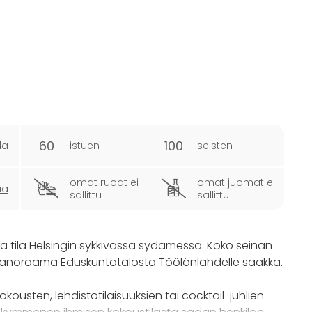
60
100
la
istuen
seisten
omat ruoat ei
omat juomat ei
ua
sallittu
sallittu
sa tila Helsingin sykkivässä sydämessä. Koko seinän
panoraama Eduskuntatalosta Töölönlahdelle saakka.
okousten, lehdistötilaisuuksien tai cocktail-juhlien