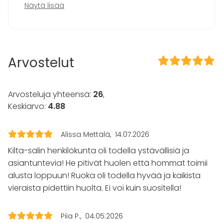
Tapahtumatyypit
tasokkaalle juhlaillalliselle. Tilaisuuden
Näytä lisää
osallistujamäärä oli 120 henkilöä ja mukana
Juhlat
oli niin oman yrityksen edustajia kuin tärkeitä
Häät
asiakkaita ja yhteistyökumppaneita.
Saunailta
Illallinen / lounas
Arvostelut
Kokous
Asiakkaan seminaaria varten Kilta-salin
Seminaari / konferenssi
juhlasali oli kalustettu tuolirivein, jonka lisäksi
Messut
salin takaosaan, lämpiöön sekä läheiseen
Arvosteluja yhteensä:
26
,
Esitys / näytös
kabinettiin oli aseteltu pystypöytiä rentoa
Keskiarvo:
4.88
Virkistystilaisuus
kahvittelua sekä seurustelua ajatellen.
Mökkireissu / retriitti
Vieraiden saavuttua Kilta-saliin heidät
Elämys / aktiviteetti
Alissa Mettälä
14.07.2026
Pikkujoulut
ohjattiin kätevästi naulakon kautta
Kilta-salin henkilökunta oli todella ystävällisiä ja
yläkertaan, jossa tilaisuus aloitettiin tuoreella
Tilatyypit
asiantuntevia! He pitivät huolen että hommat toimii
kahvilla ja kevyellä aamiaisella.
alusta loppuun! Ruoka oli todella hyvää ja kaikista
Juhlasali
Monitoimitila
vieraista pidettiin huolta. Ei voi kuin suositella!
Seminaarin ensimmäisen puoliskon jälkeen
Kokoushuone
ryhmä siirtyi lounastamaan alakerran
Ravintola
ravintolasaliin, jossa kalustuksena toimivat
Piia P.
04.05.2026
Konserttisali