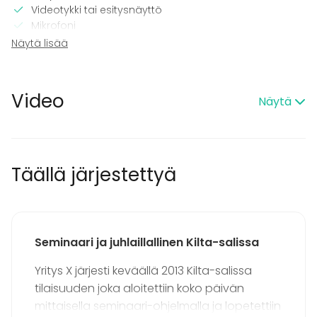
Videotykki tai esitysnäyttö
Mikrofoni
Wi-Fi
Näytä lisää
Tulostin
Pro valaistustekniikka
Videokonferenssivälineet
Video
Näytä
Pro äänilaitteisto
TV
Tilaan kuuluu
Musiikki kovalla OK
Täällä järjestettyä
Hansel-sopimus
Tanssilattia
Kalusto
Seminaari ja juhlaillallinen Kilta-salissa
Esiintymislava
Muistiinpanovälineet
Yritys X järjesti keväällä 2013 Kilta-salissa
Fläppi- / Valkotaulu
tilaisuuden joka aloitettiin koko päivän
Astiasto
mittaisella seminaari-ohjelmalla ja lopetettiin