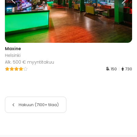
Maxine
Helsinki
Alk. 500 € myyntitakuu
150
730
Hakuun (7100+ tilaa)