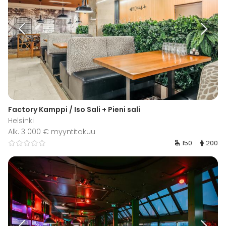
Factory Kamppi / Iso Sali + Pieni sali
Helsinki
Alk. 3 000 € myyntitakuu
150
200