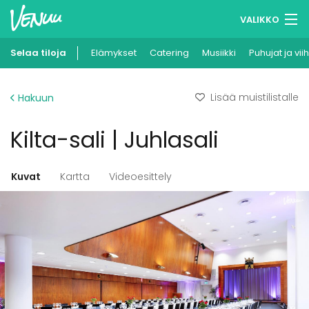
VALIKKO
Selaa tiloja
Elämykset
Muistilistasi
Catering
Musiikki
Puhujat ja vii
Kirjaudu
Lisää muistilistalle
Hakuun
Suomi
Kilta-sali | Juhlasali
Ilmoita kohteesi
Kuvat
Kartta
Videoesittely