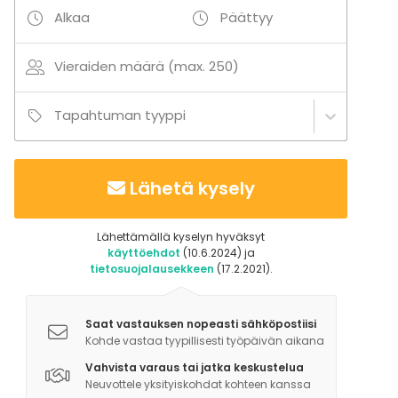
Matjessilliä (M, G)
Alkaa
Päättyy
Keitettyjä perunoita ja tillivoisulaa (L, G)
Paahdettua punajuurta, Aura-juustoa ja
Vieraiden määrä (max. 250)
pekaanipähkinää (L, G)
Kirkasta peruna-caprissalaattia ja pinaattia (V, G)
Tapahtuman tyyppi
Vihersalaattia, kurpitsan siemeniä ja
vadelmavinegretteä (V, G)
Artesaanileipomon Levain-leipää (V) ja levitteitä (L,
Lähetä kysely
G) / (V)
Pääruoka
Lähettämällä kyselyn hyväksyt
käyttöehdot
(10.6.2024) ja
Salviavoissa paistettua nieriää, puikulaperunakakkua
tietosuojalausekkeen
(17.2.2021).
ja rapukastiketta (L, G)
Jälkiruoka
Saat vastauksen nopeasti sähköpostiisi
Kohde vastaa tyypillisesti työpäivän aikana
Financier, maitosuklaamoussea ja mansikkasalaattia
(L, G)
Vahvista varaus tai jatka keskustelua
Neuvottele yksityiskohdat kohteen kanssa