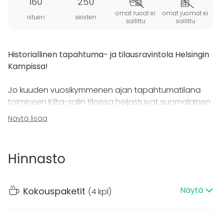
160
250
omat ruoat ei
omat juomat ei
istuen
seisten
sallittu
sallittu
Historiallinen tapahtuma- ja tilausravintola Helsingin
Kampissa!
Jo kuuden vuosikymmenen ajan tapahtumatilana
toimineen Kilta-salin tiloissa heijastuvat suomalainen
arkkitehtuuri ja aito funktionalismi parhaimmillaan.
Näytä lisää
Vuonna 2022 entisöity ja pintaremontin kokenut
juhlasali tarjoaa upeat puitteet jopa 250 hengen
tapahtumalle.
Hinnasto
Killan juhlasali toimii loistavana näyttämönä
monipuolisissa tilaisuuksissasi. Salissa järjestät
Näytä
Kokouspaketit
(
4 kpl
)
onnistuneen
kokouksen, seminaarin
,
illallistilaisuuden
tai vaikka tyylikkään
cocktailtilaisuuden
.