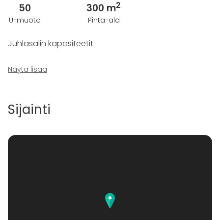
2
50
300 m
U-muoto
Pinta-ala
Juhlasalin kapasiteetit:
- 250 henkilöä cocktailtilaisuudessa
Näytä lisää
- 200 henkilöä teatterimuodossa
- 160 henkilöä istuvalla illallisella
- 150 henkilöä luokkamuodossa
Sijainti
KIlta-salin juhlasali soveltuu hyvin myös alle 100
hengen tilaisuuksiin!