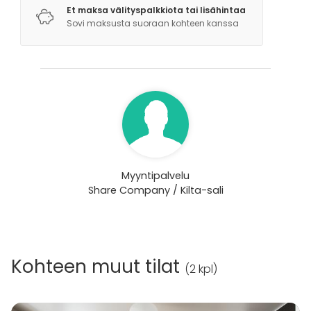
Et maksa välityspalkkiota tai lisähintaa
Sovi maksusta suoraan kohteen kanssa
Myyntipalvelu
Share Company / Kilta-sali
Kohteen muut tilat
(
2 kpl
)