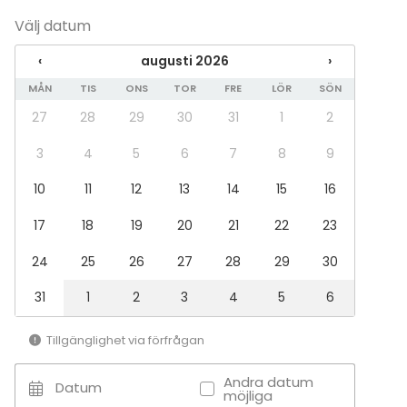
upeilla cocktailpaloilla. Tämän
mahdollistaa eri äänimaailmoja eri kerroksissa
Välj datum
cocktailhetken aikana yläkerran juhlasali koki
- Säädettävä tunnelmavalaistus
täyden muodonmuutoksen, kun tuolirivit
‹
augusti 2026
›
- Etäneuvotteluvalmius sisältäen 2kpl kameraa (1
muokattiin illallispöydiksi valkoisine liinoineen,
yleisökamera sekä 1 puhujakamera)
MÅN
TIS
ONS
TOR
FRE
LÖR
SÖN
kynttilöineen ja kukkineen. Cocktailhetken
- Etäneuvottelutekniikka toimii minkä tahansa
jälkeen vieraat nousivat takaisin juhlasaliin
27
28
29
30
31
1
2
palvelutarjoajan kanssa (mm. Zoom, Teams tai
nauttimaan tasokkaasta illallismenusta,
3
4
5
6
7
8
9
Google Meets) ja mahdollistaa kokouksen
jonka aikana esiintymislavalle kipusi pianisti
striimauksen etäosallistujille
soittamaan tunnelmallista taustamusiikkia.
10
11
12
13
14
15
16
- Ammattitaitoisen henkilökunnan tuki ja perehdytys
koko tilaisuuden ajan
17
18
19
20
21
22
23
Kilta-salissa onnistuvat siis upeasti myös
laajemmat tapahtumakokonaisuudet sen
24
25
26
27
28
29
30
Tilläggsuppgifter om aktiviteter
muunneltavien tilojensa ansiosta!
ESIMERKKIMENU
31
1
2
3
4
5
6
Tillgänglighet via förfrågan
Alkuun
Graavilohta & sinappikastiketta (M, G)
Andra datum
Katkarapu-skagen ja saaristolaisleipää (M)
Datum
möjliga