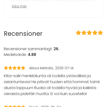
Evenemang
tasokkaalle juhlaillalliselle. Tilaisuuden
Visa mer
osallistujamäärä oli 120 henkilöä ja mukana
Fest
oli niin oman yrityksen edustajia kuin tärkeitä
Bröllop
asiakkaita ja yhteistyökumppaneita.
Spa / relax / bastu
Middag / Lunch
Recensioner
Möte
Asiakkaan seminaaria varten Kilta-salin
Konferens
juhlasali oli kalustettu tuolirivein, jonka lisäksi
Mässa / Utställning
salin takaosaan, lämpiöön sekä läheiseen
Recensioner sammanlagt:
26
,
Föreställning / show
kabinettiin oli aseteltu pystypöytiä rentoa
Medelvärde:
4.88
Rekreation
kahvittelua sekä seurustelua ajatellen.
Stuga / boende
Vieraiden saavuttua Kilta-saliin heidät
Upplevelse / aktivitet
Alissa Mettälä
2026-07-14
Julbord / Julfest
ohjattiin kätevästi naulakon kautta
Kilta-salin henkilökunta oli todella ystävällisiä ja
yläkertaan, jossa tilaisuus aloitettiin tuoreella
Lokal
asiantuntevia! He pitivät huolen että hommat toimii
kahvilla ja kevyellä aamiaisella.
alusta loppuun! Ruoka oli todella hyvää ja kaikista
Bankettsal
Anpassningsbar lokal
vieraista pidettiin huolta. Ei voi kuin suositella!
Seminaarin ensimmäisen puoliskon jälkeen
Mötesrum
ryhmä siirtyi lounastamaan alakerran
Restaurang