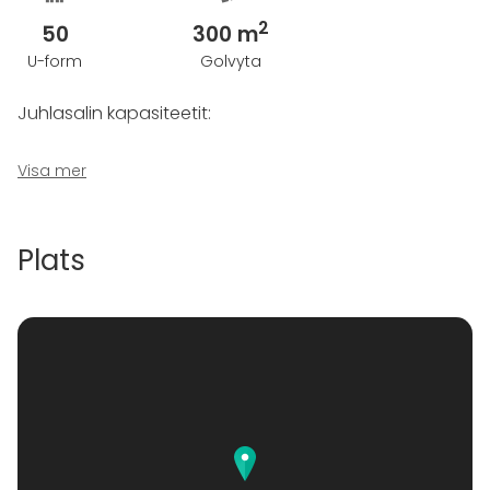
2
50
300 m
U-form
Golvyta
Juhlasalin kapasiteetit:
- 250 henkilöä cocktailtilaisuudessa
Visa mer
- 200 henkilöä teatterimuodossa
- 160 henkilöä istuvalla illallisella
- 150 henkilöä luokkamuodossa
Plats
KIlta-salin juhlasali soveltuu hyvin myös alle 100
hengen tilaisuuksiin!