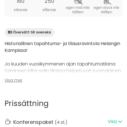
160
250
egen mat inte
egen dryck inte
sittande
stående
tillåten
tillåten
Översätt till svenska
Historiallinen tapahtuma- ja tilausravintola Helsingin
Kampissa!
Jo kuuden vuosikymmenen ajan tapahtumatilana
toimineen Kilta-salin tiloissa heijastuvat suomalainen
arkkitehtuuri ja aito funktionalismi parhaimmillaan.
Visa mer
Vuonna 2022 entisöity ja pintaremontin kokenut
juhlasali tarjoaa upeat puitteet jopa 250 hengen
tapahtumalle.
Prissättning
Killan juhlasali toimii loistavana näyttämönä
monipuolisissa tilaisuuksissasi. Salissa järjestät
Visa
Konferenspaket
(
4 st.
)
onnistuneen
kokouksen, seminaarin
,
illallistilaisuuden