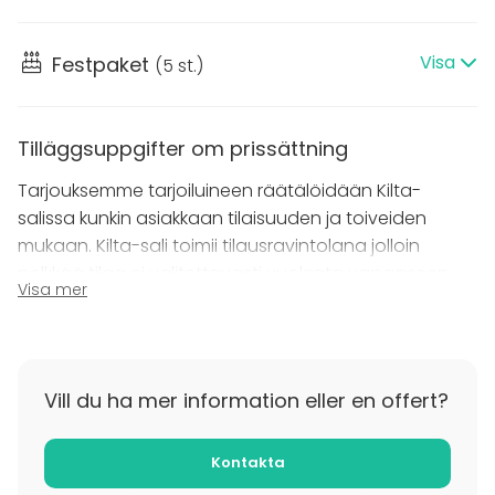
tai vaikka tyylikkään
cocktailtilaisuuden
.
Visa
Festpaket
(
5 st.
)
Ravintolapalvelusta Kilta-salissa vastaa Share
Company ammattitaitoisella ja asiakaslähtöisellä
otteellaan. Kilta ja Share Company on yhdistelmä,
Tilläggsuppgifter om prissättning
jolla saat tilaisuudellesi arvoisensa puitteet: ajaton ja
ainutlaatuinen miljöö, moderni varustelutaso,
Tarjouksemme tarjoiluineen räätälöidään Kilta-
ammattitaitoinen palvelu sekä tasokas ruoka, juoma
salissa kunkin asiakkaan tilaisuuden ja toiveiden
ja esillepano luovat edellytykset unohtumattoman
mukaan. Kilta-sali toimii tilausravintolana jolloin
tilaisuuden järjestämiselle.
pelkkää tilaa ei valitettavasti vuokrata vapaaseen
Visa mer
käyttöön.
Tervetuloa juhlimaan kanssamme Satakuntatalon
sydämeen Kilta-saliin!
Tilläggsuppgifter om avbokning
Kilta-salin varaus- ja peruutusehdot erillisenä
Vill du ha mer information eller en offert?
liitteenä tarjouksen yhteydessä.
Kontakta