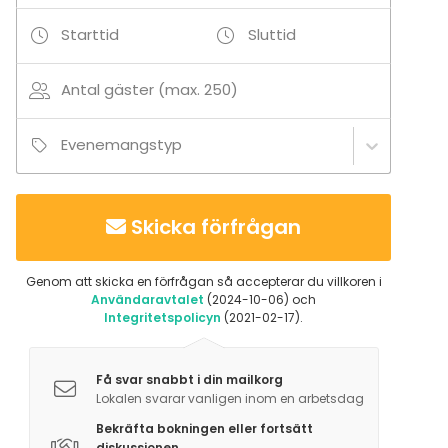
Silakkaa ja seljankukkaa (tilli, pikkeli-fenkoli) (M, G)
Matjessilliä (M, G)
Starttid
Sluttid
Keitettyjä perunoita ja tillivoisulaa (L, G)
Paahdettua punajuurta, Aura-juustoa ja
Antal gäster (max. 250)
pekaanipähkinää (L, G)
Kirkasta peruna-caprissalaattia ja pinaattia (V, G)
Evenemangstyp
Vihersalaattia, kurpitsan siemeniä ja
vadelmavinegretteä (V, G)
Artesaanileipomon Levain-leipää (V) ja levitteitä (L,
Skicka förfrågan
G) / (V)
Pääruoka
Genom att skicka en förfrågan så accepterar du villkoren i
Användaravtalet
(2024-10-06) och
Salviavoissa paistettua nieriää, puikulaperunakakkua
Integritetspolicyn
(2021-02-17).
ja rapukastiketta (L, G)
Jälkiruoka
Få svar snabbt i din mailkorg
Lokalen svarar vanligen inom en arbetsdag
Financier, maitosuklaamoussea ja mansikkasalaattia
(L, G)
Bekräfta bokningen eller fortsätt
diskussionen