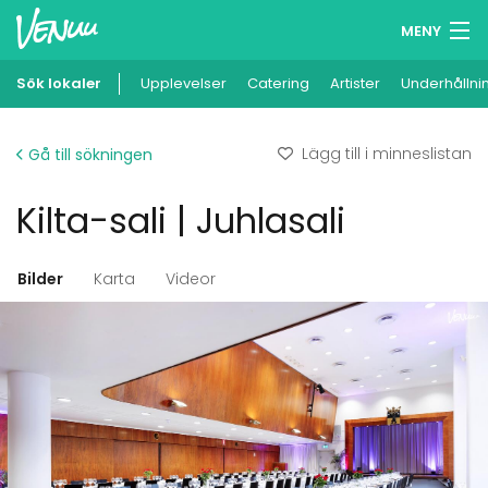
MENY
Sök lokaler
Upplevelser
Minneslista
Catering
Artister
Underhållni
Logga in
Lägg till i minneslistan
Gå till sökningen
Svenska
Kilta-sali | Juhlasali
Lägg till din lokal
Bilder
Karta
Videor