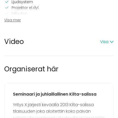
Ljudsystem
Projektor el.dyl.
Mikrofon
Wi-Fi
Visa mer
Printer
Professionell ljusteknik
Utrustning för videokonferens
Video
Visa
Professionellt ljudsystem
TV
I lokalen
Högljudd musik OK
Organiserat här
Ramavtal med Statens inköpscentral
Dansgolv
Utrustning
Seminaari ja juhlaillallinen Kilta-salissa
Scen
Anteckningsmaterial
Yritys X järjesti keväällä 2013 Kilta-salissa
Whiteboard / Blädderblock
tilaisuuden joka aloitettiin koko päivän
Servis
mittaisella seminaari-ohjelmalla ja lopetettiin