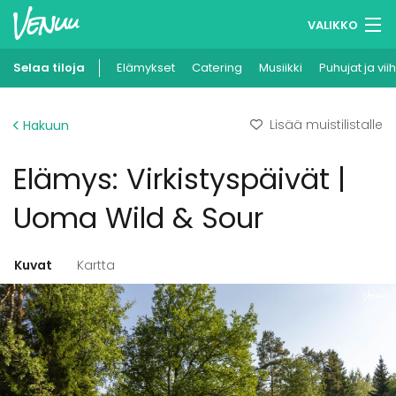
VALIKKO
Selaa tiloja
Elämykset
Muistilistasi
Catering
Musiikki
Puhujat ja vii
Kirjaudu
Lisää muistilistalle
Hakuun
Suomi
Elämys: Virkistyspäivät |
Ilmoita kohteesi
Uoma Wild & Sour
Kuvat
Kartta