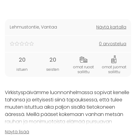
Lehmustontie
,
Vantaa
Näytä kartalla
0 arvostelua
20
20
omat ruoat
omat juomat
istuen
seisten
sallittu
sallittu
Virkistyspäivämme luonnonhelmassa sopivat kenelle
tahansa ja erityisesti siinä tapauksessa, että tulee
muuten istuttua aika paljon sisällä tietokoneen
ääressä. Meillä pääset kokemaan vanhan metsän
rauhan ja monimuotoista elämää pursuavan
puutarhan keskellä pääkaupunkiseutua. Meille
Näytä lisää