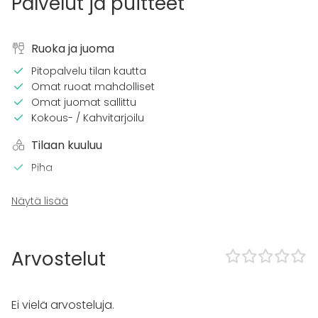
Palvelut ja puitteet
Ruoka ja juoma
Pitopalvelu tilan kautta
Omat ruoat mahdolliset
Omat juomat sallittu
Kokous- / Kahvitarjoilu
Tilaan kuuluu
Piha
Tapahtumatyypit
Näytä lisää
Juhlat
Häät
Saunailta
Arvostelut
Illallinen / lounas
Kokous
Seminaari / konferenssi
Ei vielä arvosteluja.
Messut