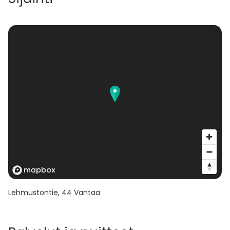
Lehmustontie
,
44
Vantaa