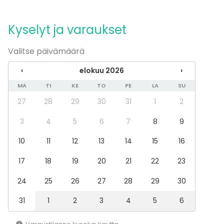
Esitys / näytös
Virkistystilaisuus
Kyselyt ja varaukset
Mökkireissu / retriitti
Elämys / aktiviteetti
Pikkujoulut
Valitse päivämäärä
Tilatyypit
‹
elokuu 2026
›
Elämyspalvelu
MA
TI
KE
TO
PE
LA
SU
27
28
29
30
31
1
2
Aktiviteetit
Ulkoilu
3
4
5
6
7
8
9
10
11
12
13
14
15
16
17
18
19
20
21
22
23
24
25
26
27
28
29
30
31
1
2
3
4
5
6