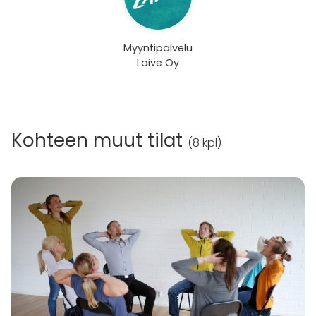
Myyntipalvelu
Laive Oy
Kohteen muut tilat
(
8 kpl
)