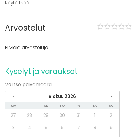
Näytä lisää
Juhlat
Häät
Saunailta
Illallinen / lounas
Arvostelut
Kokous
Seminaari / konferenssi
Messut
Ei vielä arvosteluja.
Esitys / näytös
Virkistystilaisuus
Mökkireissu / retriitti
Kyselyt ja varaukset
Elämys / aktiviteetti
Pikkujoulut
Valitse päivämäärä
Tilatyypit
‹
elokuu 2026
›
Elämyspalvelu
MA
TI
KE
TO
PE
LA
SU
27
28
29
30
31
1
2
3
4
5
6
7
8
9