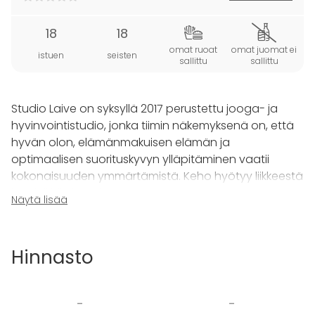
18
18
omat ruoat
omat juomat ei
istuen
seisten
sallittu
sallittu
Studio Laive on syksyllä 2017 perustettu jooga- ja
hyvinvointistudio, jonka tiimin näkemyksenä on, että
hyvän olon, elämänmakuisen elämän ja
optimaalisen suorituskyvyn ylläpitäminen vaatii
kokonaisuuden ymmärtämistä. Keho hyötyy liikkeestä
ja mieli hiljaisuudesta!
Näytä lisää
Tervetuloa viettämään unohtumaton kokonainen tai
puolikas TYKY-päivä studiollemme Jyväskylän
Hinnasto
Kankaalle! Studiomme kaunis ja harmoninen miljöö
sekä palauttava ohjelma luovat täydellisen irtioton
työarjen pyörteistä. Samalla koko työyhteisö saa
-
-
käytännön työkaluja työkyvyn kohentamiseen!