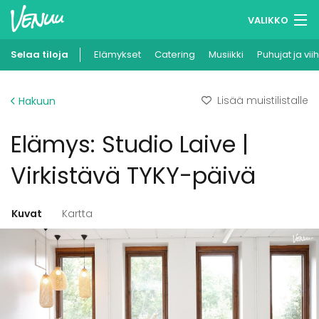
VALIKKO
Selaa tiloja
Elämykset
Muistilistasi
Catering
Musiikki
Puhujat ja vii
Kirjaudu
Lisää muistilistalle
Hakuun
Suomi
Elämys: Studio Laive |
Ilmoita kohteesi
Virkistävä TYKY-päivä
Kuvat
Kartta