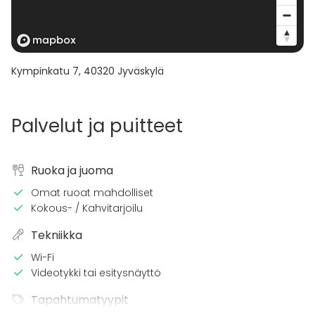
Kympinkatu 7
,
40320
Jyväskylä
Palvelut ja puitteet
Ruoka ja juoma
Omat ruoat mahdolliset
Kokous- / Kahvitarjoilu
Tekniikka
Wi-Fi
Videotykki tai esitysnäyttö
Tapahtumatyypit