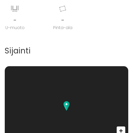
-
-
U-muoto
Pinta-ala
Sijainti