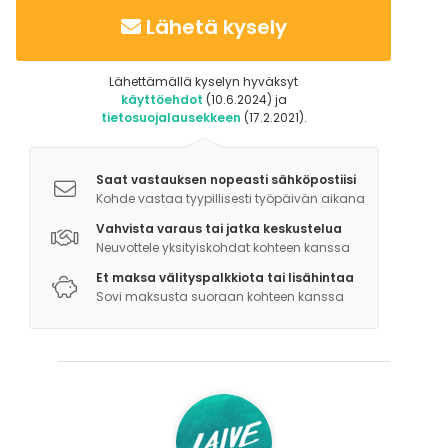
Lähetä kysely
Lähettämällä kyselyn hyväksyt
käyttöehdot
(10.6.2024) ja
tietosuojalausekkeen
(17.2.2021).
Saat vastauksen nopeasti sähköpostiisi
Kohde vastaa tyypillisesti työpäivän aikana
Vahvista varaus tai jatka keskustelua
Neuvottele yksityiskohdat kohteen kanssa
Et maksa välityspalkkiota tai lisähintaa
Sovi maksusta suoraan kohteen kanssa