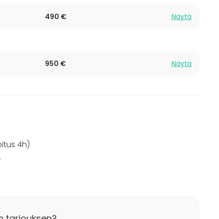
490 €
Näytä
950 €
Näytä
oitus 4h)
.
n tarjouksen?