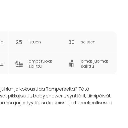
25
30
la
istuen
seisten
omat ruoat
omat juomat
ua
sallittu
sallittu
ta juhla- ja kokoustilaa Tampereelta? Tätä
 pikkujoulut, baby showerit, synttärit, tiimipäivät,
moni muu järjestyy tässä kauniissa ja tunnelmallisessa
i aula sekä studiotila, joka muuntautuu juhlissa