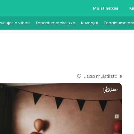
Muistilistasi
Ki
Puhujat ja viihde
Tapahtumatekniikka
Kuvaajat
Tapahtumatarv
Lisää muistilistalle