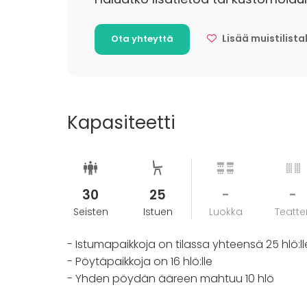
Lisää muistilista
Ota yhteyttä
Kapasiteetti
30
25
-
-
Seisten
Istuen
Luokka
Teatter
- Istumapaikkoja on tilassa yhteensä 25 hlö:ll
- Pöytäpaikkoja on 16 hlö:lle
- Yhden pöydän ääreen mahtuu 10 hlö