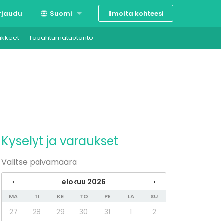
Ilmoita kohteesi
rjaudu
Suomi
ikkeet
Tapahtumatuotanto
Svenska
English
Kyselyt ja varaukset
Valitse päivämäärä
‹
elokuu 2026
›
MA
TI
KE
TO
PE
LA
SU
27
28
29
30
31
1
2