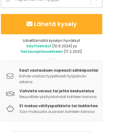
Lähetä kysely
Lähettämällä kyselyn hyväksyt
käyttöehdot
(10.6.2024) ja
tietosuojalausekkeen
(17.2.2021).
Saat vastauksen nopeasti sähköpostiisi
Kohde vastaa tyypillisesti työpäivän
aikana
Vahvista varaus tai jatka keskustelua
Neuvottele yksityiskohdat kohteen kanssa
Et maksa välityspalkkiota tai lisähintaa
Sovi maksusta suoraan kohteen kanssa