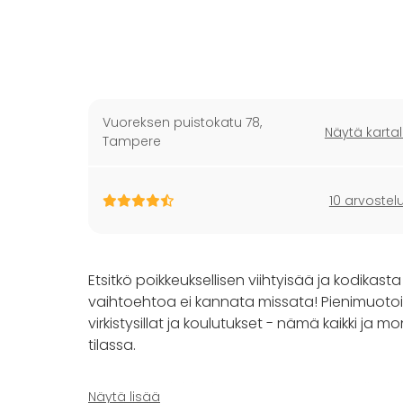
Vuoreksen puistokatu 78
,
Näytä kartal
Tampere
10 arvostel
Etsitkö poikkeuksellisen viihtyisää ja kodikas
vaihtoehtoa ei kannata missata! Pienimuotoiset
virkistysillat ja koulutukset - nämä kaikki ja 
tilassa.
Creativeco juhlatilaan sisältyy päätilan lisäks
Näytä lisää