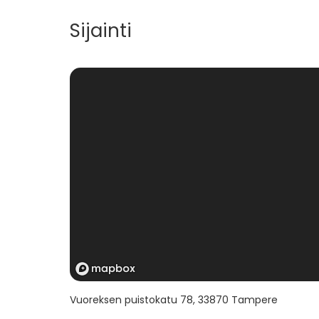
Sijainti
Vuoreksen puistokatu 78
,
33870
Tampere