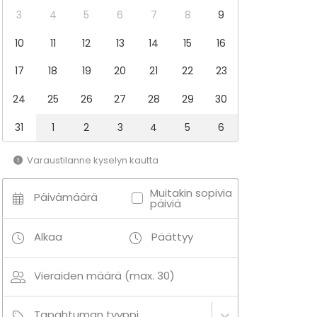
3
4
5
6
7
8
9
10
11
12
13
14
15
16
17
18
19
20
21
22
23
24
25
26
27
28
29
30
31
1
2
3
4
5
6
Varaustilanne kyselyn kautta
Muitakin sopivia
Päivämäärä
päiviä
Alkaa
Päättyy
Vieraiden määrä (max. 30)
Tapahtuman tyyppi