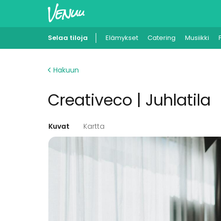
Selaa tiloja
Elämykset
Catering
Musiikki
Hakuun
Creativeco | Juhlatila
Kuvat
Kartta