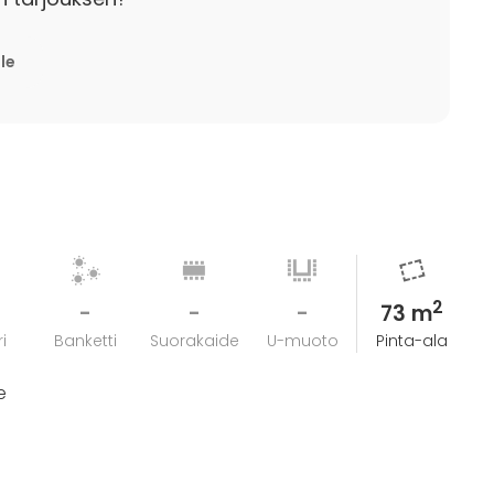
lle
2
-
-
-
73 m
i
Banketti
Suorakaide
U-muoto
Pinta-ala
e