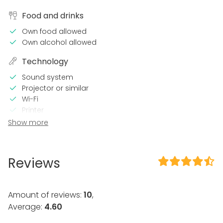
Food and drinks
Own food allowed
Own alcohol allowed
Technology
Sound system
Projector or similar
Wi-Fi
Printer
TV / Screen
Show more
Equipment
Kitchen for customer
Reviews
Dinnerware
Event types
Amount of reviews:
10
,
Party
Average:
4.60
Wedding