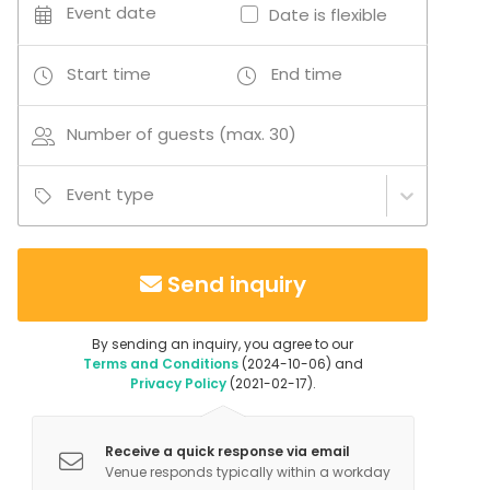
-Erilaisia kulhoja, tarjottimia, jättitarjoilulautasia ym.
Event date
Date is flexible
- Tavalliset kuohuviinilasit 30 kpl
- Mikro
Start time
End time
- Kahvinkeitin ja vedenkeitin
- Jääkaappi-pakastin
Number of guests (max. 30)
- Astianpesukone
Event type
Send inquiry
By sending an inquiry, you agree to our
Terms and Conditions
(2024-10-06) and
Privacy Policy
(2021-02-17).
Receive a quick response via email
Venue responds typically within a workday