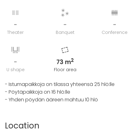
-
-
-
Theater
Banquet
Conference
2
-
73 m
U shape
Floor area
- Istumapaikkoja on tilassa yhteensä 25 hlö:lle
- Pöytäpaikkoja on 16 hlö:lle
- Yhden pöydän ääreen mahtuu 10 hlö
Location