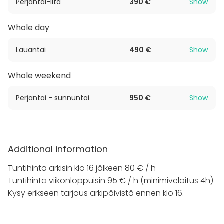
Perjantai-ilta
390 €
Show
Kokonaisuudessaan tilaan mahtuu noin 30 henkilöä,
kun taas istumaan mahtuu jopa 25.
Whole day
Kattavasta tilasta löytyy myös astiasto,
kuohuviinilasit ja hyvin varusteltu keittiö. Saat siis
Lauantai
490 €
Show
näppärästi tarjoilut järjestettyä niin juhliin kuin
yritystilaisuuksiin.
Whole weekend
Tampereen Vuoreksessa sijaitseva katutason
Perjantai - sunnuntai
950 €
Show
juhlatila on helposti saavutettavissa. Bussilla nro 5, 33
& 35 pääset ihan ovelle, ja ilmaisia parkkipaikkojakin
löytyy läheltä. Taksitolpalle ei tarvitse tallustaa kuin
200 m.
Additional information
Tuntihinta arkisin klo 16 jälkeen 80 € / h
Tuntihinta viikonloppuisin 95 € / h (minimiveloitus 4h)
Kysy erikseen tarjous arkipäivistä ennen klo 16.