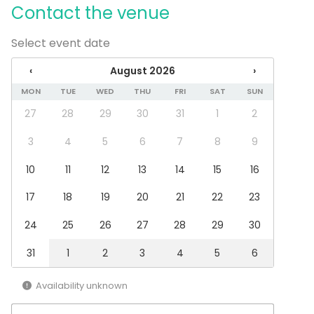
- Valittavissa kultaiset tai mustat aterimet, molempia
Contact the venue
16kpl
- Koristeellisemmat viini- ja kuohuviinialasit 16 kpl
Select event date
- 4 erilaista astiastoa, jotka toimivat myös tyylillisesti
‹
August 2026
›
mixattuna keskenään.
- Tumman harmaa / musta astiasto 8 kpl –
MON
TUE
WED
THU
FRI
SAT
SUN
ruokalautaset, laakeat syvät lautaset &
27
28
29
30
31
1
2
leipälautaset
3
4
5
6
7
8
9
- Merensininen astiasto 8kpl – ruokalautaset, laakeat
syvät, leipälautaset & keittokulhot. Lisäksi
10
11
12
13
14
15
16
tarjoiluastioita
– Turkoosi astiasto 8 kpl – ruokalautaset, keittokulhot,
17
18
19
20
21
22
23
leipälautaset. Juhlatilalla 4kpl, mutta etukäteen
24
25
26
27
28
29
30
pyydettäessä kaikkia löytyy 8kpl.
– Harmaa astiasto 8 kpl – ruokalautaset, laakeat
31
1
2
3
4
5
6
harmaat, leipälautaset + samaa tyyliä tummemmat
keittokulhot. Juhlatilalla kaikkia 4kpl, mutta etukäteen
Availability unknown
pyydettäessä kaikkia löytyy 8kpl.