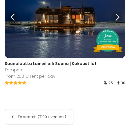
Saunalautta Laineille.fi Sauna | Kokoustilat
Tampere
From 250 € rent per day
25
30
To search (7100+ venues)