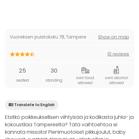
Vuoreksen puistokatu 78
,
Tampere
Show on map
10 reviews
25
30
own food
own alcohol
seated
standing
allowed
allowed
Translate to English
Etsitkö poikkeuksellisen viihtyisää ja kodikasta juhla- ja
kokoustilaa Tampereelta? Tätä vaihtoehtoa ei
kannata missata! Pienimuotoiset pikkujoulut, baby