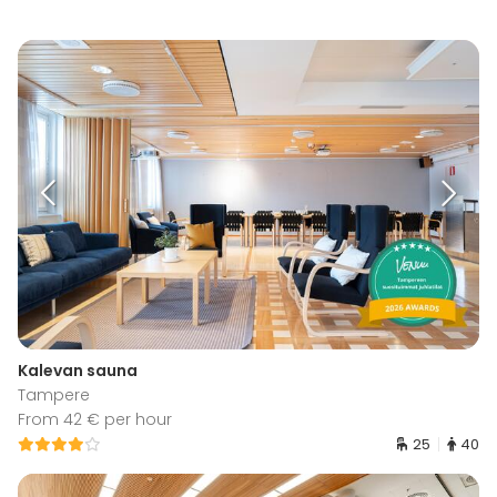
Kalevan sauna
Tampere
From 42 € per hour
25
40