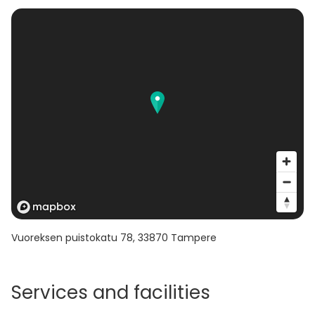
Vuoreksen puistokatu 78
,
33870
Tampere
Services and facilities