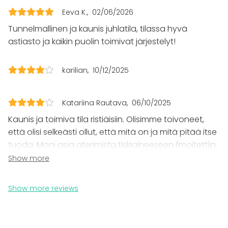
Spa / Wellness / Sauna
Dinner / Lunch
Eeva K.
02/06/2026
Meeting
Tunnelmallinen ja kaunis juhlatila, tilassa hyvä
Conference / Seminar
astiasto ja kaikin puolin toimivat järjestelyt!
Fair / Exhibition
Performance / Show
Recreation
karilian
10/12/2025
Cabin trip / Retreat
Experience / Activity
Christmas Party
Katariina Rautava
06/10/2025
Kaunis ja toimiva tila ristiäisiin. Olisimme toivoneet,
Venue type
että olisi selkeästi ollut, että mitä on ja mitä pitää itse
Banquet hall
tuoda. Moni asia aterimista tiskiaineeseen ilmoitettiin,
Multi-purpose event space
että löytyy tilasta, mm. Kahvi loppuikin kesken, eikä
Show more
Meeting room
uutta pakettia ollut, jolloin jouduttiin kesken juhlien
Studio
Party room
juoksemaan kaupasta näitä lisää.
Show more reviews
Additional information about services and facilities