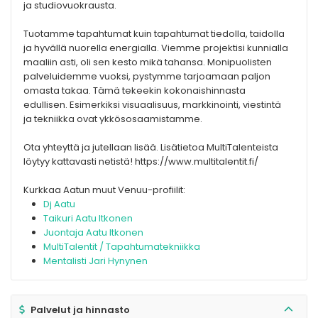
ja studiovuokrausta.
Tuotamme tapahtumat kuin tapahtumat tiedolla, taidolla
ja hyvällä nuorella energialla. Viemme projektisi kunnialla
maaliin asti, oli sen kesto mikä tahansa. Monipuolisten
palveluidemme vuoksi, pystymme tarjoamaan paljon
omasta takaa. Tämä tekeekin kokonaishinnasta
edullisen. Esimerkiksi visuaalisuus, markkinointi, viestintä
ja tekniikka ovat ykkösosaamistamme.
Ota yhteyttä ja jutellaan lisää. Lisätietoa MultiTalenteista
löytyy kattavasti netistä! https://www.multitalentit.fi/
Kurkkaa Aatun muut Venuu-profiilit:
Dj Aatu
Taikuri Aatu Itkonen
Juontaja Aatu Itkonen
MultiTalentit / Tapahtumatekniikka
Mentalisti Jari Hynynen
Palvelut ja hinnasto