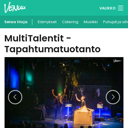
VALIKKO
Selaa tiloja
Elämykset
Muistilistasi
Catering
Musiikki
Puhujat ja vii
MultiTalentit -
Kirjaudu
Tapahtumatuotanto
Suomi
Ilmoita kohteesi