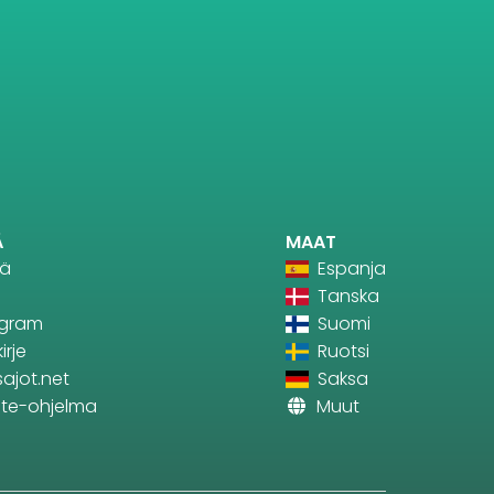
Ä
MAAT
tä
Espanja
Tanska
agram
Suomi
irje
Ruotsi
sajot.net
Saksa
iate-ohjelma
Muut