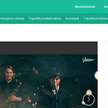
Muistilistasi
Ki
Puhujat ja viihde
Tapahtumatekniikka
Kuvaajat
Tapahtumatarv