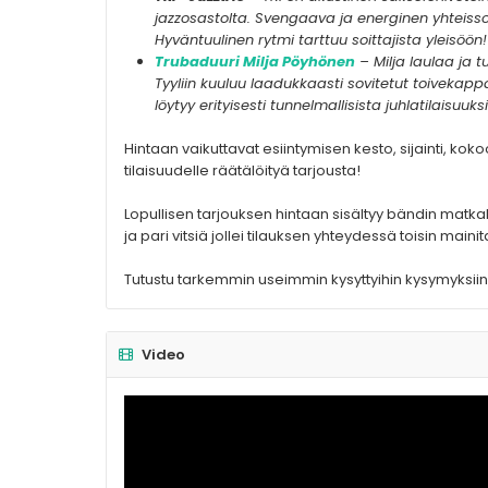
jazzosastolta. Svengaava ja energinen yhteissoi
Hyväntuulinen rytmi tarttuu soittajista yleisöön!
Trubaduuri Milja Pöyhönen
– Milja laulaa ja 
Tyyliin kuuluu laadukkaasti sovitetut toivekapp
löytyy erityisesti tunnelmallisista juhlatilaisuuks
Hintaan vaikuttavat esiintymisen kesto, sijainti, koko
tilaisuudelle räätälöityä tarjousta!
Lopullisen tarjouksen hintaan sisältyy bändin matkaku
ja pari vitsiä jollei tilauksen yhteydessä toisin mainit
Tutustu tarkemmin useimmin kysyttyihin kysymyksiin
Video