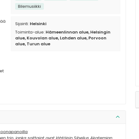
Bilemusiikki
tää
Sijainti:
Helsinki
Toiminta-alue:
Hämeenlinnan alue, Helsingin
alue, Kouvolan alue, Lahden alue, Porvoon
alue, Turun alue
et
okoonapanoilla
:
en trio, jonka soittajat ovat lähtöisin Sibelius Akatemian