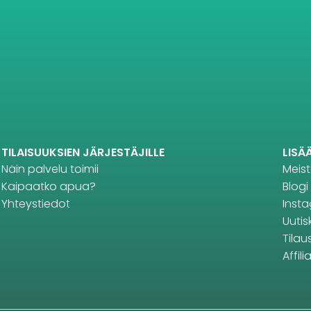
TILAISUUKSIEN JÄRJESTÄJILLE
LISÄ
Näin palvelu toimii
Meis
Kaipaatko apua?
Blogi
Yhteystiedot
Inst
Uutisk
Tilau
Affil