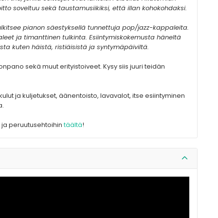
tto soveltuu sekä taustamusiikiksi, että illan kohokohdaksi.
tulkitsee pianon säestyksellä tunnettuja pop/jazz-kappaleita.
aleet ja timanttinen tulkinta. Esiintymiskokemusta häneltä
ista kuten häistä, ristiäisistä ja syntymäpäiviltä.
onpano sekä muut erityistoiveet. Kysy siis juuri teidän
lut ja kuljetukset, äänentoisto, lavavalot, itse esiintyminen
a.
 ja peruutusehtoihin
täältä
!