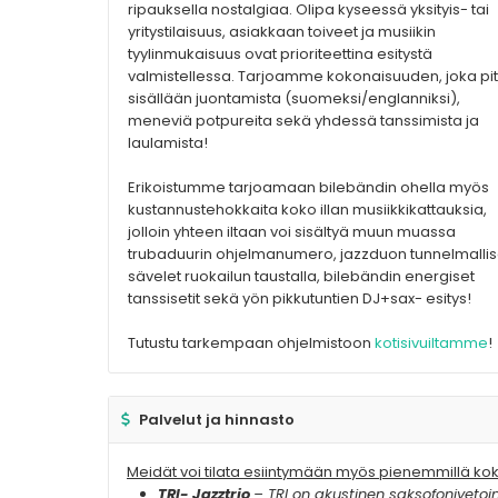
ripauksella nostalgiaa. Olipa kyseessä yksityis- tai
yritystilaisuus, asiakkaan toiveet ja musiikin
tyylinmukaisuus ovat prioriteettina esitystä
valmistellessa. Tarjoamme kokonaisuuden, joka pi
sisällään juontamista (suomeksi/englanniksi),
meneviä potpureita sekä yhdessä tanssimista ja
laulamista!
Erikoistumme tarjoamaan bilebändin ohella myös
kustannustehokkaita koko illan musiikkikattauksia,
jolloin yhteen iltaan voi sisältyä muun muassa
trubaduurin ohjelmanumero, jazzduon tunnelmallis
sävelet ruokailun taustalla, bilebändin energiset
tanssisetit sekä yön pikkutuntien DJ+sax- esitys!
Tutustu tarkempaan ohjelmistoon
kotisivuiltamme
!
Palvelut ja hinnasto
Meidät voi tilata esiintymään myös pienemmillä k
TRI- Jazztrio
– TRI on akustinen saksofonivetoin