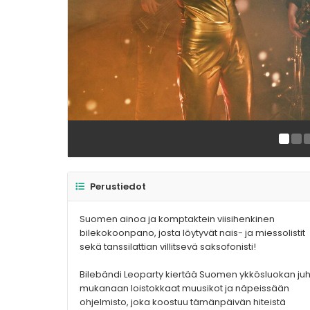
Perustiedot
Suomen ainoa ja komptaktein viisihenkinen
bilekokoonpano, josta löytyvät nais- ja miessolistit
sekä tanssilattian villitsevä saksofonisti!
Bilebändi Leoparty kiertää Suomen ykkösluokan juhl
mukanaan loistokkaat muusikot ja näpeissään
ohjelmisto, joka koostuu tämänpäivän hiteistä