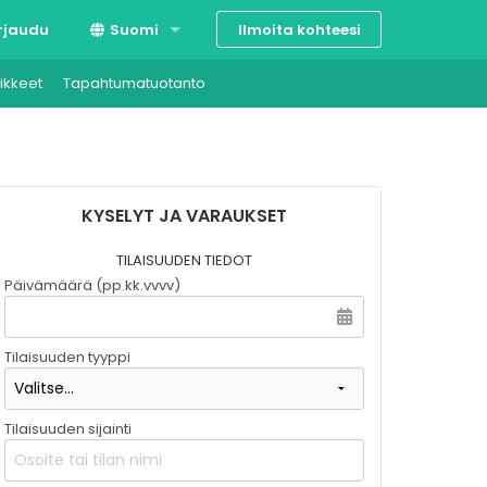
Ilmoita kohteesi
rjaudu
Suomi
ikkeet
Tapahtumatuotanto
Svenska
English
KYSELYT JA VARAUKSET
TILAISUUDEN TIEDOT
Päivämäärä (pp.kk.vvvv)
Tilaisuuden tyyppi
Tilaisuuden sijainti