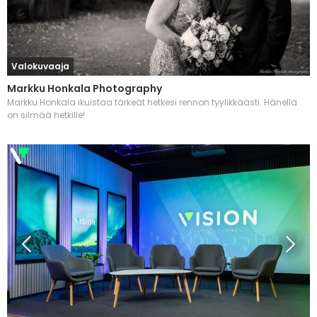
Valokuvaaja
Markku Honkala Photography
Markku Honkala ikuistaa tärkeät hetkesi rennon tyylikkäästi. Hänellä
on silmää hetkille!