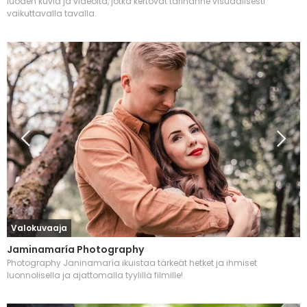
luoden kuvia ja videoita, jotka kertovat tarinanne visuaalisesti
vaikuttavalla tavalla.
Valokuvaaja
Jaminamaría Photography
Photography Janinamaría ikuistaa tärkeät hetket ja ihmiset
luonnolisella ja ajattomalla tyylillä filmille!