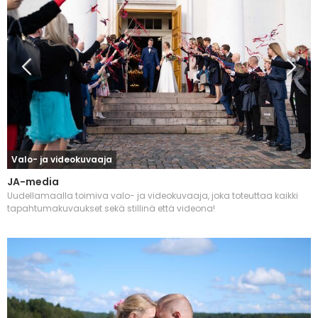
Valo- ja videokuvaaja
JA-media
Uudellamaalla toimiva valo- ja videokuvaaja, joka toteuttaa kaikki
tapahtumakuvaukset sekä stillinä että videona!