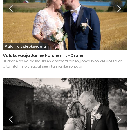
Valo- ja videokuvaaja
Valokuvaaja Janne Halonen | JHDrone
JDdrone on valokuvauksen ammattilainen, jonka työn keskiössä on
aito intohimo visuaaliseen tarinankerrontaan.