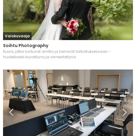
Valokuvaaja
Soihtu Photography
Kuvia, jotka tuntuvat omilta ja toimivat tarkoituksessaan –
huolellisesti kuvattuna ja viimeisteltynä.