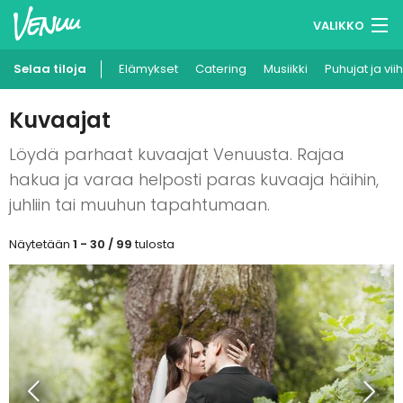
VALIKKO
Selaa tiloja
Elämykset
Muistilistasi
Catering
Musiikki
Puhujat ja vii
Kirjaudu
Kuvaajat
Suomi
Löydä parhaat kuvaajat Venuusta. Rajaa
hakua ja varaa helposti paras kuvaaja häihin,
Ilmoita kohteesi
juhliin tai muuhun tapahtumaan.
Näytetään
1 - 30 / 99
tulosta