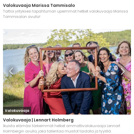
Valokuvaaja Marissa Tammisalo
Taltioi yrityksesi tapahtuman upeimmat hetket valokuvaaja Marissa
Tammisalon avulla!
Valokuvaaja
Valokuvaaja | Lennart Holmberg
Ikuista elämäsi tärkeimmät hetket ammattivalokuvaaja Lennart
Holmbergin avulla, joka tallentaa muistot taidolla ja tyylillä.