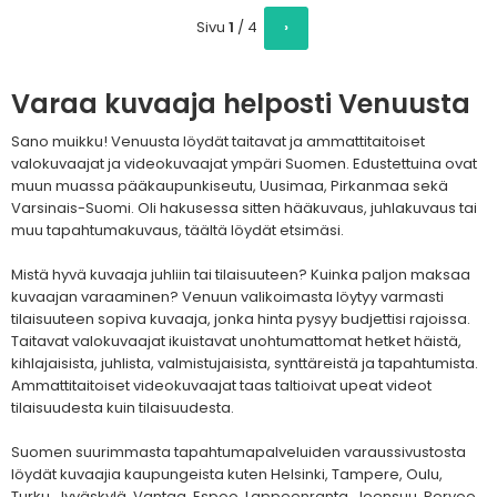
Sivu
1
/
4
›
Varaa kuvaaja helposti Venuusta
Sano muikku! Venuusta löydät taitavat ja ammattitaitoiset
valokuvaajat ja videokuvaajat ympäri Suomen. Edustettuina ovat
muun muassa pääkaupunkiseutu, Uusimaa, Pirkanmaa sekä
Varsinais-Suomi. Oli hakusessa sitten hääkuvaus, juhlakuvaus tai
muu tapahtumakuvaus, täältä löydät etsimäsi.
Mistä hyvä kuvaaja juhliin tai tilaisuuteen? Kuinka paljon maksaa
kuvaajan varaaminen? Venuun valikoimasta löytyy varmasti
tilaisuuteen sopiva kuvaaja, jonka hinta pysyy budjettisi rajoissa.
Taitavat valokuvaajat ikuistavat unohtumattomat hetket häistä,
kihlajaisista, juhlista, valmistujaisista, synttäreistä ja tapahtumista.
Ammattitaitoiset videokuvaajat taas taltioivat upeat videot
tilaisuudesta kuin tilaisuudesta.
Suomen suurimmasta tapahtumapalveluiden varaussivustosta
löydät kuvaajia kaupungeista kuten Helsinki, Tampere, Oulu,
Turku, Jyväskylä, Vantaa, Espoo, Lappeenranta, Joensuu, Porvoo,