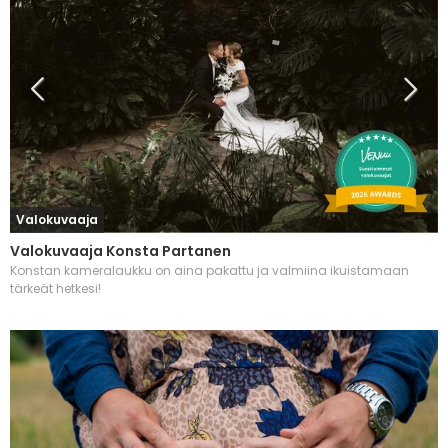
Valokuvaaja
Valokuvaaja Konsta Partanen
Konstan kameralaukku on aina pakattu ja valmiina ikuistamaan
tärkeät hetkesi!