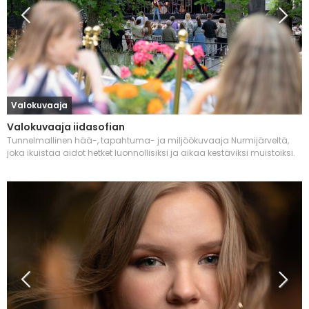
Valokuvaaja
Valokuvaaja iidasofian
Tunnelmallinen hää-, tapahtuma- ja miljöökuvaaja Nurmijärveltä,
joka ikuistaa aidot hetket luonnollisiksi ja aikaa kestäviksi muistoiksi.