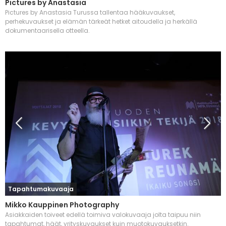
Pictures by Anastasia
Pictures by Anastasia Turussa tallentaa hääkuvaukset,
perhekuvaukset ja elämän tärkeät hetket aitoudella ja herkällä
dokumentaarisella otteella.
Tapahtumakuvaaja
Mikko Kauppinen Photography
Asiakkaiden toiveet edellä toimiva valokuvaaja jolta taipuu niin
tapahtumat, häät, yrityskuvaukset kuin muotokuvauksetkin.