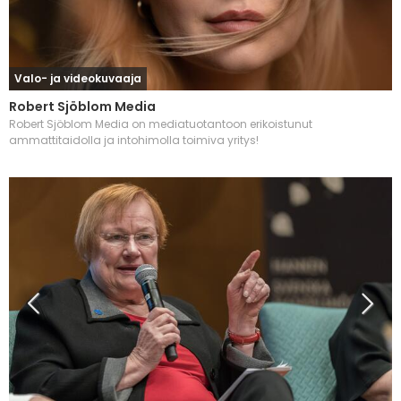
Valo- ja videokuvaaja
Robert Sjöblom Media
Robert Sjöblom Media on mediatuotantoon erikoistunut
ammattitaidolla ja intohimolla toimiva yritys!