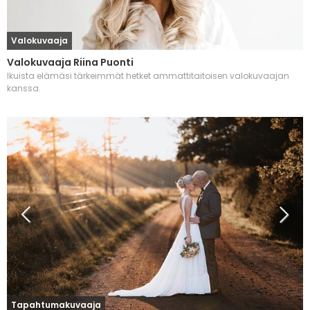
Valokuvaaja
Valokuvaaja Riina Puonti
Ikuista elämäsi tärkeimmät hetket ammattitaitoisen valokuvaajan
kanssa.
Tapahtumakuvaaja