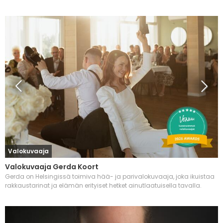
Valokuvaaja
Valokuvaaja Gerda Koort
Gerda on Helsingissä toimiva hää- ja parivalokuvaaja, joka ikuistaa
rakkaustarinat ja elämän erityiset hetket ainutlaatuisella tavalla.