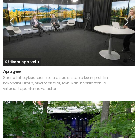
Striimauspalvelu
Apogee
Suoria lähetyksiä pienistä tilaisuuksista korkean profiilin
kokonaisuuksiin, sisältäen tilat, tekniikan, henkilöstön ja
virtuaalitapahtuma-alustan.