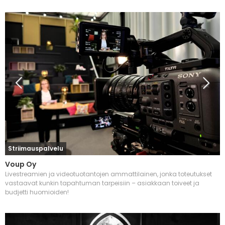
Striimauspalvelu
Voup Oy
Livestreamien ja videotuotantojen ammattilainen, jonka toteutukset
vastaavat kunkin tapahtuman tarpeisiin – asiakkaan toiveet ja
budjetti huomioiden!