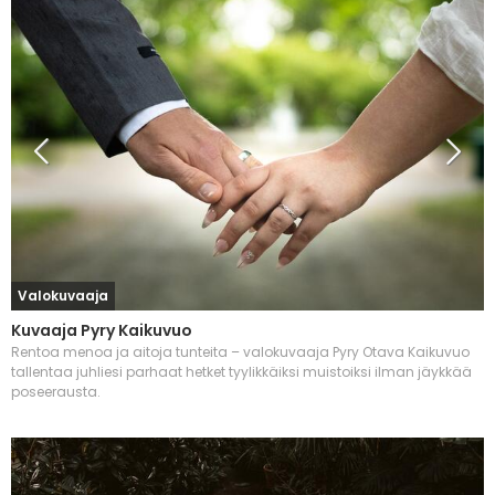
Valokuvaaja
Kuvaaja Pyry Kaikuvuo
Rentoa menoa ja aitoja tunteita – valokuvaaja Pyry Otava Kaikuvuo
tallentaa juhliesi parhaat hetket tyylikkäiksi muistoiksi ilman jäykkää
poseerausta.