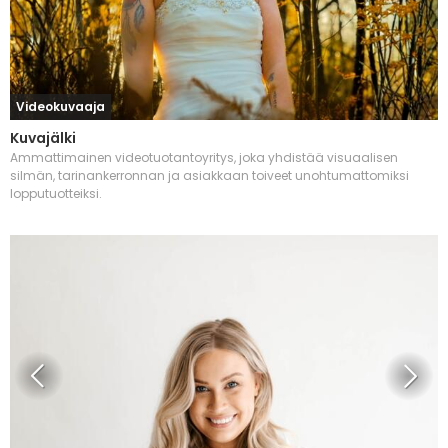
Videokuvaaja
Kuvajälki
Ammattimainen videotuotantoyritys, joka yhdistää visuaalisen
silmän, tarinankerronnan ja asiakkaan toiveet unohtumattomiksi
lopputuotteiksi.