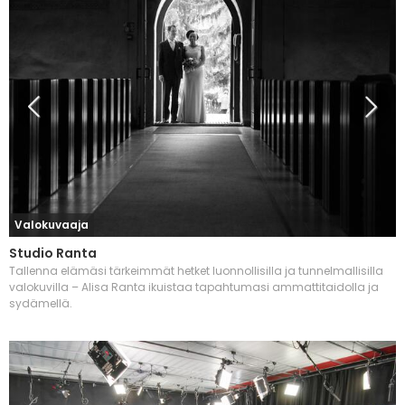
Valokuvaaja
Studio Ranta
Tallenna elämäsi tärkeimmät hetket luonnollisilla ja tunnelmallisilla
valokuvilla – Alisa Ranta ikuistaa tapahtumasi ammattitaidolla ja
sydämellä.