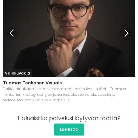
Valokuvaaja
Tuomas Tenkanen Visuals
Taltioi ainutlaatuiset hetkesi ammattilaisen linssin läpi - Tuomas
Tenkanen Photography tarjoaa taidokasta valokuvausta ja
videokuvausta juuri sinun tarpeisiisi.
Haluaisitko palvelusi löytyvän täältä?
Lue lisää