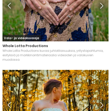
Valo- ja videokuvaaja
Whole Lotta Productions
Whole Lotta Productions kuvaa juhlatilaisuuksia, yritystapahtumia,
esityksiä ja markkinointimateriaalia videoiden ja valokuvien
muodossa.