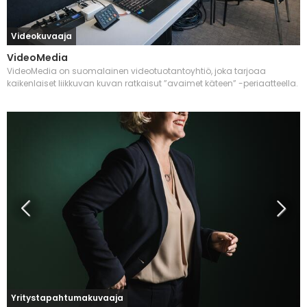
Videokuvaaja
VideoMedia
VideoMedia on suomalainen videotuotantoyhtiö, joka tarjoaa
kaikenlaiset liikkuvan kuvan ratkaisut ”avaimet käteen” -periaatteella.
Yritystapahtumakuvaaja