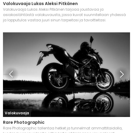
Valokuvaaja Lukas Aleksi Pitkänen
Valokuvaaja Lukas Aleksi Pitkänen tarjoaa joustavaa ja
asiakaslähtöistä valokuvausta, jossa kuvat suunnitellaan yhdessä
ja lopputulos vastaa juuri sinun tarpeitasi ja tavoitteitasi.
Valokuvaaja
Rare Photographic
Rare Photographic tallentaa hetket ja tunnelmat ammattitaidolla,