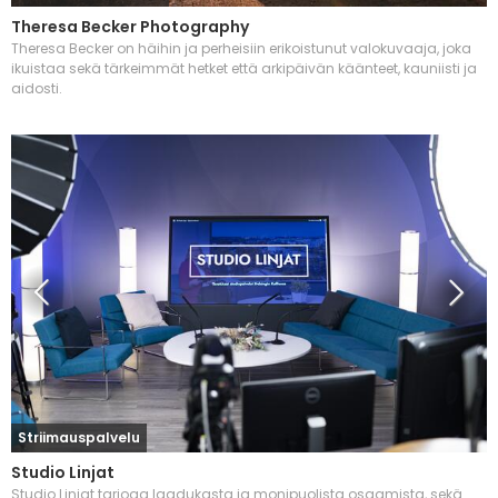
Theresa Becker Photography
Theresa Becker on häihin ja perheisiin erikoistunut valokuvaaja, joka
ikuistaa sekä tärkeimmät hetket että arkipäivän käänteet, kauniisti ja
aidosti.
Striimauspalvelu
Studio Linjat
Studio Linjat tarjoaa laadukasta ja monipuolista osaamista, sekä