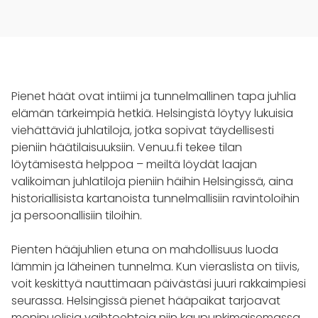
Pienet häät ovat intiimi ja tunnelmallinen tapa juhlia
elämän tärkeimpiä hetkiä. Helsingistä löytyy lukuisia
viehättäviä juhlatiloja, jotka sopivat täydellisesti
pieniin häätilaisuuksiin. Venuu.fi tekee tilan
löytämisestä helppoa – meiltä löydät laajan
valikoiman juhlatiloja pieniin häihin Helsingissä, aina
historiallisista kartanoista tunnelmallisiin ravintoloihin
ja persoonallisiin tiloihin.
Pienten hääjuhlien etuna on mahdollisuus luoda
lämmin ja läheinen tunnelma. Kun vieraslista on tiivis,
voit keskittyä nauttimaan päivästäsi juuri rakkaimpiesi
seurassa. Helsingissä pienet hääpaikat tarjoavat
monipuolisia vaihtoehtoja niin kaupunkimaisemassa