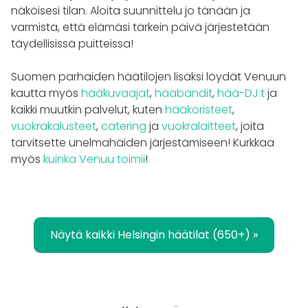
näköisesi tilan. Aloita suunnittelu jo tänään ja
varmista, että elämäsi tärkein päivä järjestetään
täydellisissä puitteissa!
Suomen parhaiden häätilojen lisäksi löydät Venuun
kautta myös
hääkuvaajat
,
hääbändit
,
hää-DJ:t
ja
kaikki muutkin palvelut, kuten
hääkoristeet
,
vuokrakalusteet
,
catering
ja
vuokralaitteet
, joita
tarvitsette unelmahäiden järjestämiseen! Kurkkaa
myös
kuinka Venuu toimii
!
Näytä kaikki Helsingin häätilat (650+) »