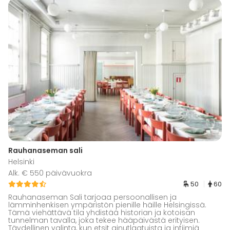
Rauhanaseman sali
Helsinki
Alk. € 550 päivävuokra
50
60
Rauhanaseman Sali tarjoaa persoonallisen ja
lämminhenkisen ympäristön pienille häille Helsingissä.
Tämä viehättävä tila yhdistää historian ja kotoisan
tunnelman tavalla, joka tekee hääpäivästä erityisen.
Täydellinen valinta, kun etsit ainutlaatuista ja intiimiä