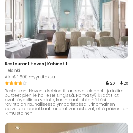
Restaurant Haven | Kabinetit
Helsinki
Alk. € 1 500 myyntitakuu
20
20
Restaurant Havenin kabinetit tarjoavat elegantit ja intiimit
puitteet pienille häille Helsingissä. Nämä tyylikkäät tilat
ovat täydellinen valinta, kun haluat juhlia häitäsi
ravintolan rauhallisessa ympäristössä. Erinomainen
palvelu ja laadukkaat tarjoilut varmistavat, että päiväsi on
ikimuistoinen.