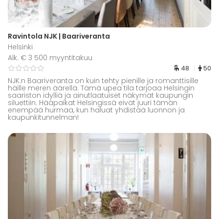
Ravintola NJK | Baariveranta
Helsinki
Alk. € 3 500 myyntitakuu
48
50
NJK:n Baariveranta on kuin tehty pienille ja romanttisille
häille meren äärellä. Tämä upea tila tarjoaa Helsingin
saariston idylliä ja ainutlaatuiset näkymät kaupungin
siluettiin. Hääpaikat Helsingissä eivät juuri tämän
enempää hurmaa, kun haluat yhdistää luonnon ja
kaupunkitunnelman!