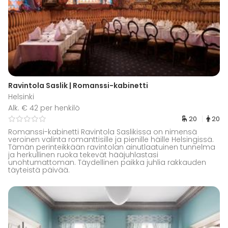
Ravintola Saslik | Romanssi-kabinetti
Helsinki
Alk. € 42 per henkilö
20
20
Romanssi-kabinetti Ravintola Saslikissa on nimensä
veroinen valinta romanttisille ja pienille häille Helsingissä.
Tämän perinteikkään ravintolan ainutlaatuinen tunnelma
ja herkullinen ruoka tekevät hääjuhlastasi
unohtumattoman. Täydellinen paikka juhlia rakkauden
täyteistä päivää.