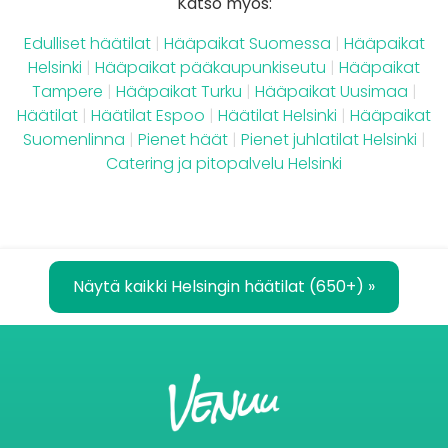
Katso myös:
Edulliset häätilat
|
Hääpaikat Suomessa
|
Hääpaikat
Helsinki
|
Hääpaikat pääkaupunkiseutu
|
Hääpaikat
Tampere
|
Hääpaikat Turku
|
Hääpaikat Uusimaa
|
Häätilat
|
Häätilat Espoo
|
Häätilat Helsinki
|
Hääpaikat
Suomenlinna
|
Pienet häät
|
Pienet juhlatilat Helsinki
|
Catering ja pitopalvelu Helsinki
Näytä kaikki Helsingin häätilat (650+) »