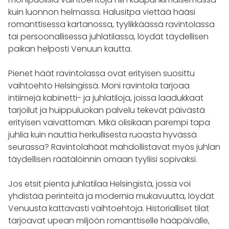
kuin luonnon helmassa. Halusitpa viettää hääsi
romanttisessa kartanossa, tyylikkäässä ravintolassa
tai persoonallisessa juhlatilassa, löydät täydellisen
paikan helposti Venuun kautta.
Pienet häät ravintolassa ovat erityisen suosittu
vaihtoehto Helsingissä. Moni ravintola tarjoaa
intiimejä kabinetti- ja juhlatiloja, joissa laadukkaat
tarjoilut ja huippuluokan palvelu tekevät päivästä
erityisen vaivattoman. Mikä olisikaan parempi tapa
juhlia kuin nauttia herkullisesta ruoasta hyvässä
seurassa? Ravintolahäät mahdollistavat myös juhlan
täydellisen räätälöinnin omaan tyyliisi sopivaksi.
Jos etsit pientä juhlatilaa Helsingistä, jossa voi
yhdistää perinteitä ja modernia mukavuutta, löydät
Venuusta kattavasti vaihtoehtoja. Historialliset tilat
tarjoavat upean miljöön romanttiselle hääpäivälle,