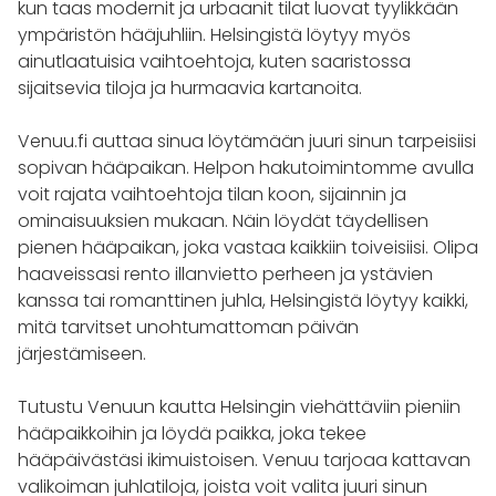
kun taas modernit ja urbaanit tilat luovat tyylikkään
ympäristön hääjuhliin. Helsingistä löytyy myös
ainutlaatuisia vaihtoehtoja, kuten saaristossa
sijaitsevia tiloja ja hurmaavia kartanoita.
Venuu.fi auttaa sinua löytämään juuri sinun tarpeisiisi
sopivan hääpaikan. Helpon hakutoimintomme avulla
voit rajata vaihtoehtoja tilan koon, sijainnin ja
ominaisuuksien mukaan. Näin löydät täydellisen
pienen hääpaikan, joka vastaa kaikkiin toiveisiisi. Olipa
haaveissasi rento illanvietto perheen ja ystävien
kanssa tai romanttinen juhla, Helsingistä löytyy kaikki,
mitä tarvitset unohtumattoman päivän
järjestämiseen.
Tutustu Venuun kautta Helsingin viehättäviin pieniin
hääpaikkoihin ja löydä paikka, joka tekee
hääpäivästäsi ikimuistoisen. Venuu tarjoaa kattavan
valikoiman juhlatiloja, joista voit valita juuri sinun