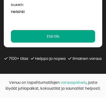
SIJAINTI
Etsi tila
7100+ tilaa
Helppo ja nopea
Ilmainen varaus
Venuu on tapahtumatilojen
varauspalvelu
, josta
löydät juhlapaikat, kokoustilat ja saunatilat helposti.