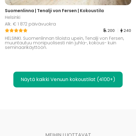
Suomenlinna | Tenalji von Fersen | Kokoustila
Helsinki
Alk. € 1 872 päivävuokra
200
240
HELSINKI. Suomenlinnan tiloista upein, Tenalji von Fersen,
muuntautuu monipuolisesti niin juhla-, kokous- kuin
seminaarikäyttöön.
Näytä kaikki Venuun kokoustilat (4100+)
MEIHIN LUOTTAVAT