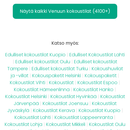
Näytä kaikki Venuun kokoustilat (4100+)
Katso myös:
Edulliset kokoustilat Kuopio
|
Edulliset Kokoustilat Lahti
|
Edulliset kokoustilat Oulu
|
Edulliset kokoustilat
Tampere
|
Edulliset kokoustilat Turku
|
Kokoushuvilat
ja -villat
|
Kokouspaketit Helsinki
|
Kokouspaketit
|
Kokoustilat Vihti
|
Kokoustilat
|
Kokoustilat Espoo
|
Kokoustilat Hämeenlinna
|
Kokoustilat Hanko
|
Kokoustilat Helsinki
|
Kokoustilat Hyvinkää
|
Kokoustilat
Järvenpää
|
Kokoustilat Joensuu
|
Kokoustilat
Jyväskylä
|
Kokoustilat Kerava
|
Kokoustilat Kuopio
|
Kokoustilat Lahti
|
Kokoustilat Lappeenranta
|
Kokoustilat Lohja
|
Kokoustilat Mikkeli
|
Kokoustilat Oulu