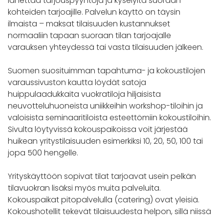
lähettää tarjouspyyntöjä ja kyselyitä suoraan
kohteiden tarjoajille. Palvelun käyttö on täysin
ilmaista – maksat tilaisuuden kustannukset
normaaliin tapaan suoraan tilan tarjoajalle
varauksen yhteydessä tai vasta tilaisuuden jälkeen.
Suomen suosituimman tapahtuma- ja kokoustilojen
varaussivuston kautta löydät satoja
huippulaadukkaita vuokratiloja hiljaisista
neuvotteluhuoneista uniikkeihin workshop-tiloihin ja
valoisista seminaaritiloista esteettömiin kokoustiloihin.
Sivulta löytyvissä kokouspaikoissa voit järjestää
huikean yritystilaisuuden esimerkiksi 10, 20, 50, 100 tai
jopa 500 hengelle.
Yrityskäyttöön sopivat tilat tarjoavat usein pelkän
tilavuokran lisäksi myös muita palveluita.
Kokouspaikat pitopalvelulla (catering) ovat yleisiä.
Kokoushotellit tekevät tilaisuudesta helpon, sillä niissä