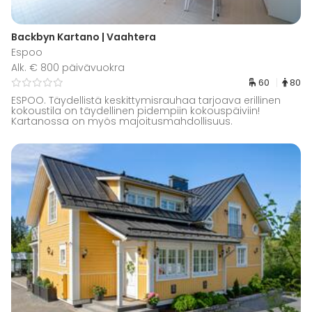
Backbyn Kartano | Vaahtera
Espoo
Alk. € 800 päivävuokra
60
80
ESPOO. Täydellistä keskittymisrauhaa tarjoava erillinen
kokoustila on täydellinen pidempiin kokouspäiviin!
Kartanossa on myös majoitusmahdollisuus.