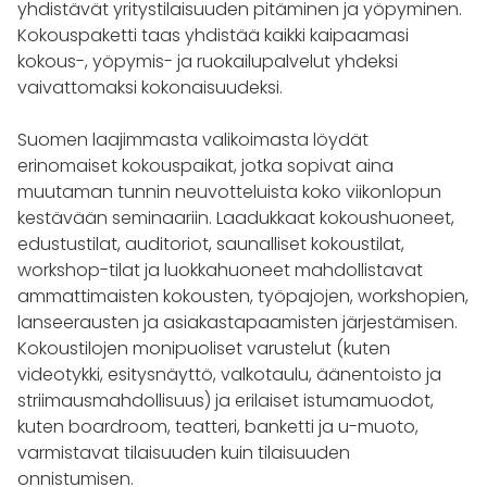
yhdistävät yritystilaisuuden pitäminen ja yöpyminen.
Kokouspaketti taas yhdistää kaikki kaipaamasi
kokous-, yöpymis- ja ruokailupalvelut yhdeksi
vaivattomaksi kokonaisuudeksi.
Suomen laajimmasta valikoimasta löydät
erinomaiset kokouspaikat, jotka sopivat aina
muutaman tunnin neuvotteluista koko viikonlopun
kestävään seminaariin. Laadukkaat kokoushuoneet,
edustustilat, auditoriot, saunalliset kokoustilat,
workshop-tilat ja luokkahuoneet mahdollistavat
ammattimaisten kokousten, työpajojen, workshopien,
lanseerausten ja asiakastapaamisten järjestämisen.
Kokoustilojen monipuoliset varustelut (kuten
videotykki, esitysnäyttö, valkotaulu, äänentoisto ja
striimausmahdollisuus) ja erilaiset istumamuodot,
kuten boardroom, teatteri, banketti ja u-muoto,
varmistavat tilaisuuden kuin tilaisuuden
onnistumisen.