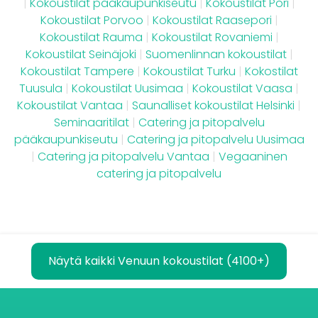
|
Kokoustilat pääkaupunkiseutu
|
Kokoustilat Pori
|
Kokoustilat Porvoo
|
Kokoustilat Raasepori
|
Kokoustilat Rauma
|
Kokoustilat Rovaniemi
|
Kokoustilat Seinäjoki
|
Suomenlinnan kokoustilat
|
Kokoustilat Tampere
|
Kokoustilat Turku
|
Kokostilat
Tuusula
|
Kokoustilat Uusimaa
|
Kokoustilat Vaasa
|
Kokoustilat Vantaa
|
Saunalliset kokoustilat Helsinki
|
Seminaaritilat
|
Catering ja pitopalvelu
pääkaupunkiseutu
|
Catering ja pitopalvelu Uusimaa
|
Catering ja pitopalvelu Vantaa
|
Vegaaninen
catering ja pitopalvelu
Näytä kaikki Venuun kokoustilat (4100+)