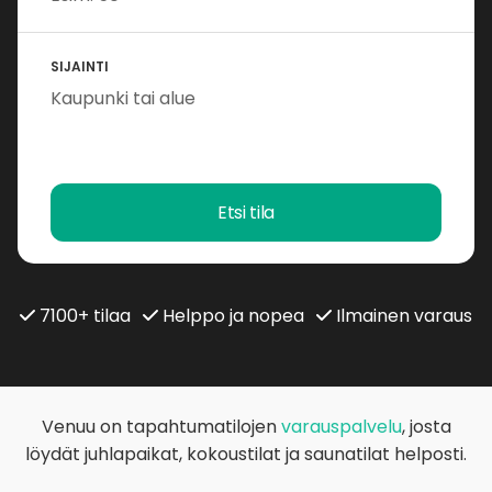
SIJAINTI
Etsi tila
7100+ tilaa
Helppo ja nopea
Ilmainen varaus
Venuu on tapahtumatilojen
varauspalvelu
, josta
löydät juhlapaikat, kokoustilat ja saunatilat helposti.