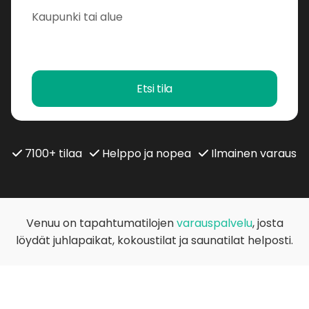
Etsi tila
7100+ tilaa
Helppo ja nopea
Ilmainen varaus
Venuu on tapahtumatilojen
varauspalvelu
, josta
löydät juhlapaikat, kokoustilat ja saunatilat helposti.