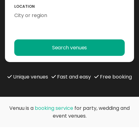
LOCATION
Search venues
Unique venues
Fast and easy
Free booking
Venuu is a
booking service
for party, wedding and
event venues.