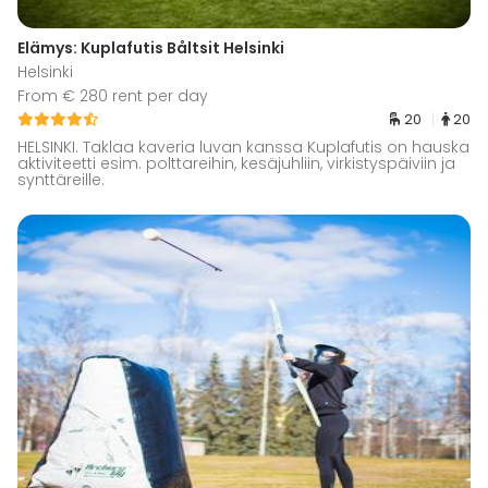
Elämys: Kuplafutis Båltsit Helsinki
Helsinki
From € 280 rent per day
20
20
HELSINKI. Taklaa kaveria luvan kanssa Kuplafutis on hauska
aktiviteetti esim. polttareihin, kesäjuhliin, virkistyspäiviin ja
synttäreille.