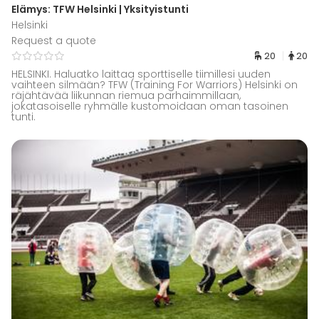
Elämys: TFW Helsinki | Yksityistunti
Helsinki
Request a quote
20
20
HELSINKI. Haluatko laittaa sporttiselle tiimillesi uuden
vaihteen silmään? TFW (Training For Warriors) Helsinki on
räjähtävää liikunnan riemua parhaimmillaan,
jokatasoiselle ryhmälle kustomoidaan oman tasoinen
tunti.