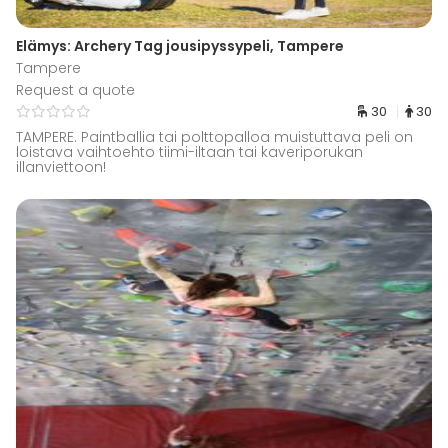
Elämys: Archery Tag jousipyssypeli, Tampere
Tampere
Request a quote
30
30
TAMPERE. Paintballia tai polttopalloa muistuttava peli on
loistava vaihtoehto tiimi-iltaan tai kaveriporukan
illanviettoon!