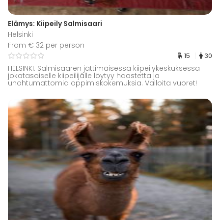
Elämys: Kiipeily Salmisaari
Helsinki
From € 32 per person
15
30
HELSINKI. Salmisaaren jättimäisessä kiipeilykeskuksessa
jokatasoiselle kiipeilijälle löytyy haastetta ja
unohtumattomia oppimiskokemuksia. Valloita vuoret!