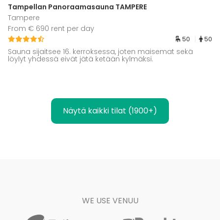
Tampellan Panoraamasauna TAMPERE
Tampere
From € 690 rent per day
50
50
Sauna sijaitsee 16. kerroksessa, joten maisemat sekä
löylyt yhdessä eivät jätä ketään kylmäksi.
Näytä kaikki tilat (1900+)
WE USE VENUU