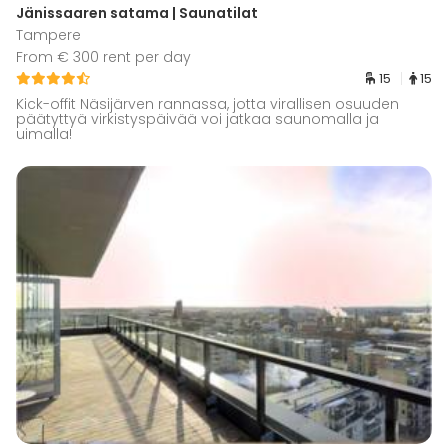
Jänissaaren satama | Saunatilat
Tampere
From € 300 rent per day
15
15
Kick-offit Näsijärven rannassa, jotta virallisen osuuden
päätyttyä virkistyspäivää voi jatkaa saunomalla ja
uimalla!