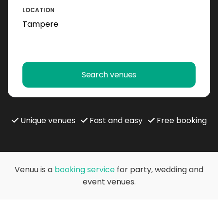
LOCATION
Search venues
Unique venues
Fast and easy
Free booking
Venuu is a
booking service
for party, wedding and
event venues.