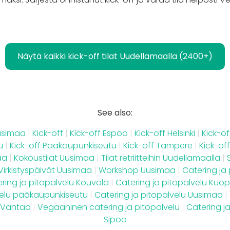
Näytä kaikki kick-off tilat Uudellamaalla (2400+)
See also:
Uusimaa
|
Kick-off
|
Kick-off Espoo
|
Kick-off Helsinki
|
Kick-of
u
|
Kick-off Pääkaupunkiseutu
|
Kick-off Tampere
|
Kick-off
aa
|
Kokoustilat Uusimaa
|
Tilat retriitteihin Uudellamaalla
|
Virkistyspäivät Uusimaa
|
Workshop Uusimaa
|
Catering ja 
ring ja pitopalvelu Kouvola
|
Catering ja pitopalvelu Kuop
velu pääkaupunkiseutu
|
Catering ja pitopalvelu Uusimaa
|
u Vantaa
|
Vegaaninen catering ja pitopalvelu
|
Catering ja
Sipoo