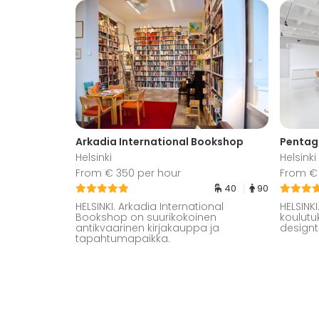
Arkadia International Bookshop
Helsinki
Helsinki
From € 350 per hour
From € 
40
90
HELSINKI. Arkadia International
HELSINK
Bookshop on suurikokoinen
koulutu
antikvaarinen kirjakauppa ja
designt
tapahtumapaikka.