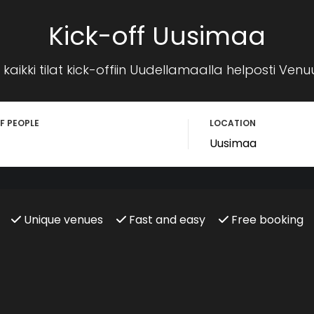
Kick-off Uusimaa
kaikki tilat kick-offiin Uudellamaalla helposti Venuu.
F PEOPLE
LOCATION
Unique venues
Fast and easy
Free booking