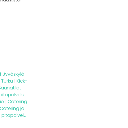
f Jyväskylä
|
 Turku
|
Kick-
Saunatilat
pitopalvelu
io
|
Catering
Catering ja
 pitopalvelu