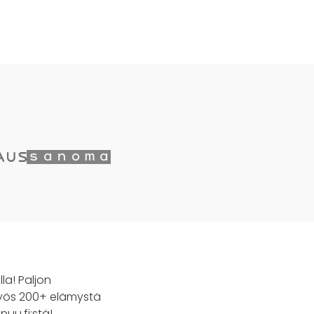
la! Paljon
. Myös 200+ elämystä
nuu.fi:stä!