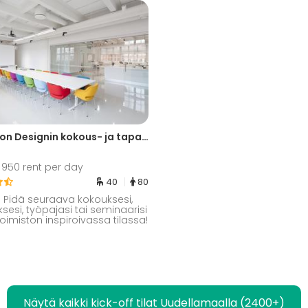
Pentagon Designin kokous- ja tapahtumatila
950 rent per day
40
80
I. Pidä seuraava kokouksesi,
ksesi, työpajasi tai seminaarisi
oimiston inspiroivassa tilassa!
Näytä kaikki kick-off tilat Uudellamaalla (2400+)