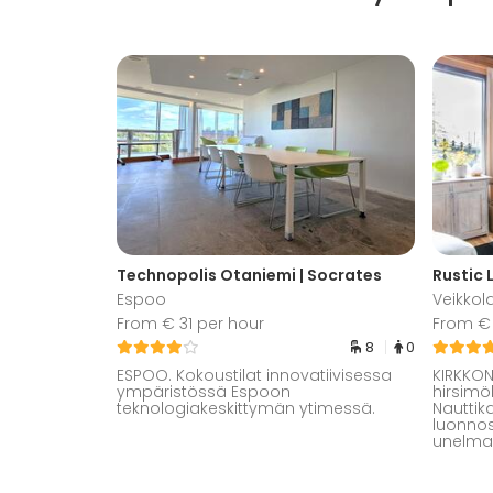
Technopolis Otaniemi | Socrates
Rustic
Espoo
Veikkol
From € 31 per hour
From € 
8
0
ESPOO. Kokoustilat innovatiivisessa
KIRKKON
ympäristössä Espoon
hirsimök
teknologiakeskittymän ytimessä.
Nautti
luonno
unelmap