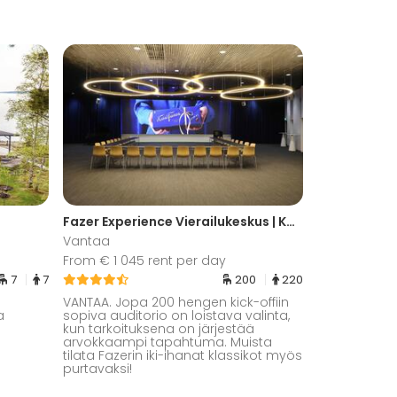
Fazer Experience Vierailukeskus | Karl Fazer -sali
Vantaa
From € 1 045 rent per day
7
7
200
220
VANTAA. Jopa 200 hengen kick-offiin
a
sopiva auditorio on loistava valinta,
kun tarkoituksena on järjestää
arvokkaampi tapahtuma. Muista
tilata Fazerin iki-ihanat klassikot myös
purtavaksi!