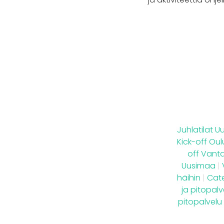
Juhlatilat 
Kick-off Oul
off Vant
Uusimaa
|
häihin
|
Cate
ja pitopal
pitopalvel