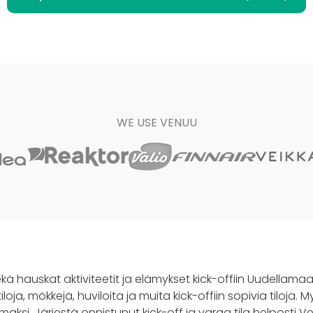
WE USE VENUU
kä hauskat aktiviteetit ja elämykset kick-offiin Uudellamaal
iloja, mökkejä, huviloita ja muita kick-offiin sopivia tiloja
lmaksi. Järjestä onnistunut kick-off ja varaa tila helposti Ve