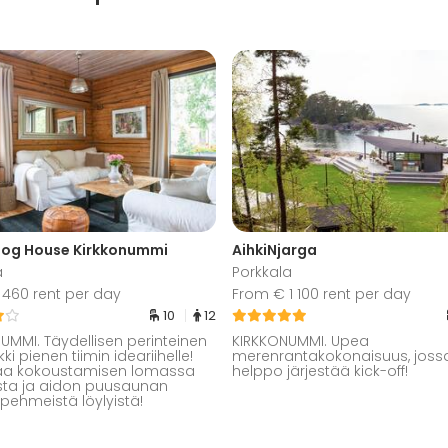
 Log House Kirkkonummi
AihkiNjarga
a
Porkkala
460 rent per day
From € 1 100 rent per day
10
12
UMMI. Täydellisen perinteinen
KIRKKONUMMI. Upea
ki pienen tiimin ideariihelle!
merenrantakokonaisuus, joss
kaa kokoustamisen lomassa
helppo järjestää kick-off!
sta ja aidon puusaunan
ehmeistä löylyistä!