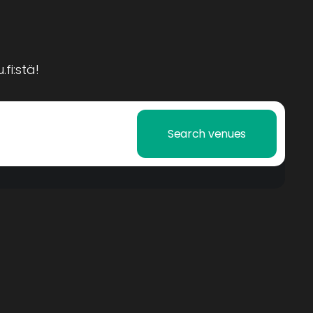
fi:stä!
Search venues