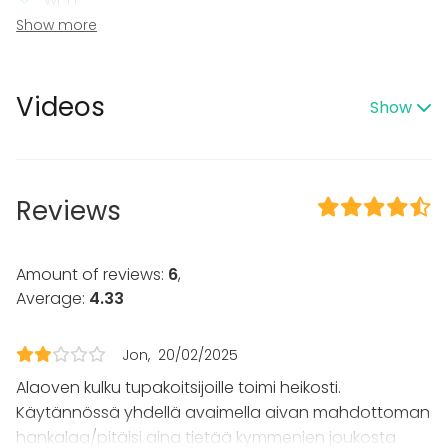
Wi-Fi
Professional lighting system
Show more
Video conferencing equipment
Professional sound system
TV / Screen
Videos
Show
In the venue
Sauna
Loud music OK
Penthouse
Reviews
Event types
Party
Amount of reviews:
6
,
Wedding
Average:
4.33
Spa / Wellness / Sauna
Dinner / Lunch
Jon
20/02/2025
Meeting
Conference / Seminar
Alaoven kulku tupakoitsijoille toimi heikosti.
Fair / Exhibition
Käytännössä yhdellä avaimella aivan mahdottoman
Performance / Show
hankalaa/pitäisi aina tietää kymmenien joukosta