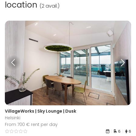
location
(
2 avail.
)
VillageWorks | Sky Lounge | Dusk
Helsinki
From 700 € rent per day
6
6