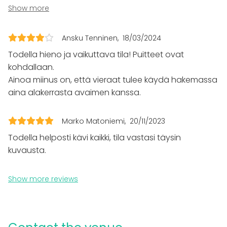
Recreation
missä avain menee. Catering jäi jumiin eikä saanut
Show more
Cabin trip / Retreat
kamaa pois illalla ja taas vuokraajan aika ja ilo meni.
Experience / Activity
Paljon parannettavaa. Näkymät hyvät, hieman
Christmas Party
Ansku Tenninen
18/03/2024
askeettinen mutta sinänsä siisti. Ehkä ei aivan hinnan
Venue type
Todella hieno ja vaikuttava tila! Puitteet ovat
arvoinen sen vuoksi. Saunatilat ok. Terassit ok, tänne
kohdallaan.
Banquet hall
kun saisi sen savutilan niin helpottaisi viihtyvyyttä
Ainoa miinus on, että vieraat tulee käydä hakemassa
Sauna
kaikille ja helpottaisi kulkua.
Meeting room
aina alakerrasta avaimen kanssa.
Lounge
Rooftop terrace
Marko Matoniemi
20/11/2023
Todella helposti kävi kaikki, tila vastasi täysin
Additional information about services and facilities
kuvausta.
Tilan vuokrahintaan sisältyy perussiivous. Pyyhkeitä
on mahdollista vuokrata hintaan 17€/kpl+ALV.
Show more reviews