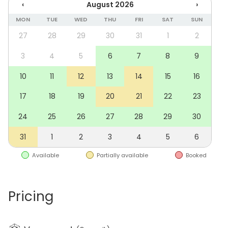
‹
August 2026
›
järjestää jopa 35 hengen kokous- ja juhlatilaisuuksia.
Pohjoispäädyn modernit, saunalla ja suurella
MON
TUE
WED
THU
FRI
SAT
SUN
terassilla varustellut tilat sopivat pienimuotoisempien,
27
28
29
30
31
1
2
5-6 hengen tilaisuuksien järjestämiseen. Helsingin ylle
avautuvat panoraamamaisemat tekevät Loungesta
3
4
5
6
7
8
9
vaikuttavan kokemuksen kaikille tiloissa vieraileville.
10
11
12
13
14
15
16
Sky Loungen voi vuokrata käyttöönsä joko
17
18
19
20
21
22
23
kokonaisuutena, tai valita kahdesta upeasta tilasta
24
25
26
27
28
29
30
tarpeeseensa sopivimman;
31
1
2
3
4
5
6
Tilan virtuaaliesittely:
LINKKI
Available
Partially available
Booked
Lisää eteläpäädyn suuresta
Dawn
-tilasta pääset
lukemaan täältä:
https://venuu.fi/tilat/villageworks-
sky-lounge-dawn
Pricing
Pohjoispäädyn pienemmän, saunallisen
Dusk
-tilan
löydät täältä:
https://venuu.fi/tilat/villageworks-sky-