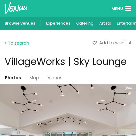
MENU
Browse venues
Experiences
Wish lists
Catering
Artists
Entertain
Log in
Add to wish list
To search
English
VillageWorks | Sky Lounge
Add your venue
Photos
Map
Videos