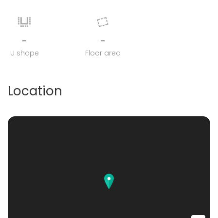
-
-
U shape
Floor area
Location