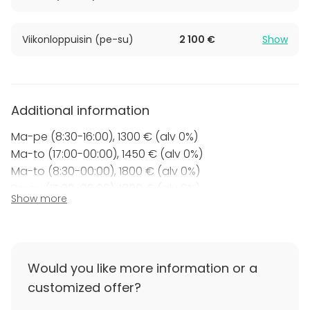
Viikonloppuisin (pe-su)
2 100 €
Show
Additional information
Ma-pe (8:30-16:00), 1300 € (alv 0%)
Ma-to (17:00-00:00), 1450 € (alv 0%)
Ma-to (8:30-00:00), 1800 € (alv 0%)
Pe-su (17:00-00:00), 1800 € (alv 0%)
Show more
Pe-su (8:30-00:00), 2100 € (alv 0%)
Hintoihin lisätään ALV.
Would you like more information or a
Yleisiltä juhlapäiviltä (esim. uudenvuoden- ja
customized offer?
vappuaatto) veloitetaan viikonloppuvuokra.