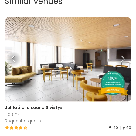
Similar venues
Juhlatila ja sauna Sivistys
Helsinki
Request a quote
40
60