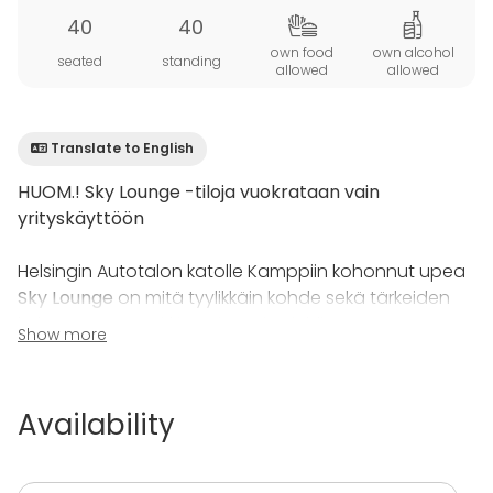
40
40
own food
own alcohol
seated
standing
allowed
allowed
Translate to English
HUOM.! Sky Lounge -tiloja vuokrataan vain
yrityskäyttöön
Helsingin Autotalon katolle Kamppiin kohonnut upea
Sky Lounge
on mitä tyylikkäin kohde sekä tärkeiden
kokousten että virkistävien yritysjuhlien
Show more
järjestämiseen. Autotalon keskeisen sijainnin ansioista
myös talon ulkopuolelta tulevien kokousvieraiden on
helppo saapua nauttimaan Sky Loungen upeista
Availability
panoraamamaisemista.
Sky Loungen eteläpäädyn suuressa kokoussalissa voi