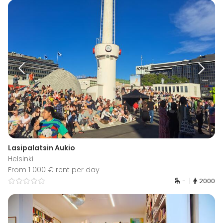
Lasipalatsin Aukio
Helsinki
From 1 000 € rent per day
-
2000