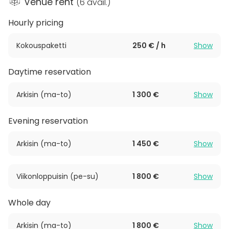
Venue rent
(
6 avail.
)
lounge-dusk
Hourly pricing
HUOM! Sky Lounge -tiloja vuokrataan vain
Kokouspaketti
250 € / h
Show
yrityskäyttöön
Daytime reservation
Arkisin (ma-to)
1 300 €
Show
Evening reservation
Arkisin (ma-to)
1 450 €
Show
Viikonloppuisin (pe-su)
1 800 €
Show
Whole day
Arkisin (ma-to)
1 800 €
Show