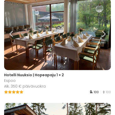
Hotelli Nuuksio | Hopeapaju 1 + 2
Espoo
Alk. 350 € päivävuokra
100
100