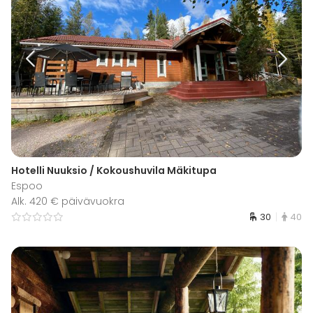
Hotelli Nuuksio / Kokoushuvila Mäkitupa
Espoo
Alk. 420 € päivävuokra
30
40