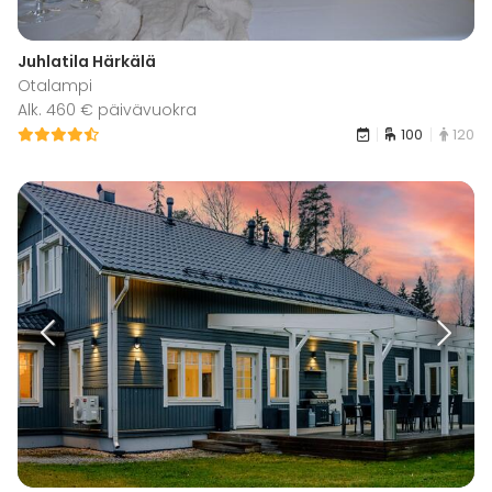
Juhlatila Härkälä
Otalampi
Alk. 460 € päivävuokra
100
120