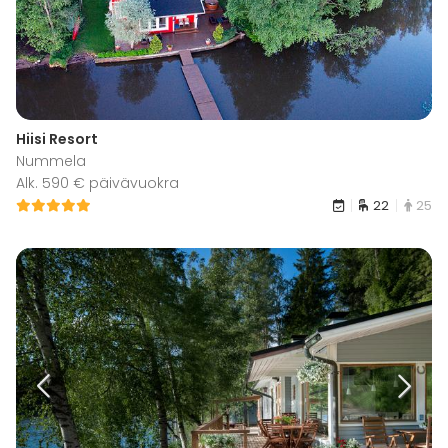
Hiisi Resort
Nummela
Alk. 590 € päivävuokra
22
25