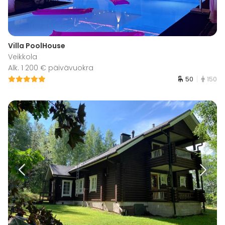
Villa PoolHouse
Veikkola
Alk. 1 200 € päivävuokra
50
150