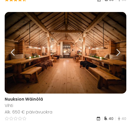
Nuuksion Wäinölä
Vihti
Alk. 650 € päivävuokra
40
40