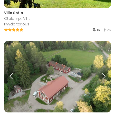
Villa Sofia
Otalampi, Vihti
Pyydä tarjous
16
25