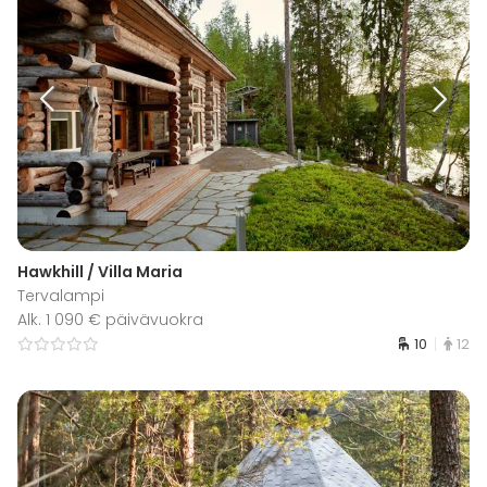
Hawkhill / Villa Maria
Tervalampi
Alk. 1 090 € päivävuokra
10
12