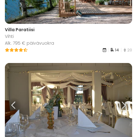
Villa Paratiisi
Vihti
Alk. 795 € päivävuokra
14
20