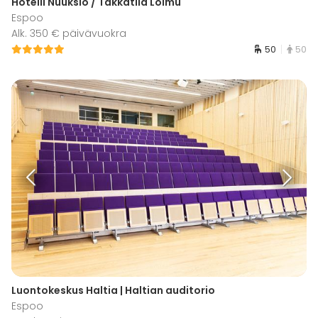
Hotelli Nuuksio / Takkatila Loimu
Espoo
Alk. 350 € päivävuokra
50
50
Luontokeskus Haltia | Haltian auditorio
Espoo