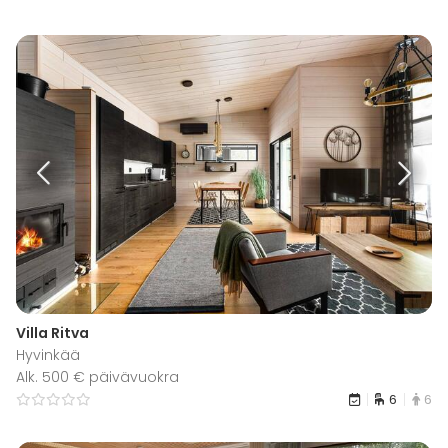
Villa Ritva
Hyvinkää
Alk. 500 € päivävuokra
6
6