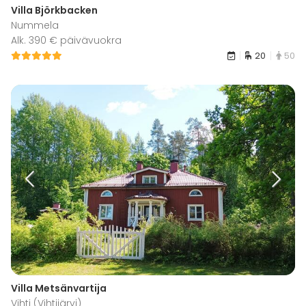
Villa Björkbacken
Nummela
Alk. 390 € päivävuokra
20
50
Villa Metsänvartija
Vihti (Vihtijärvi)