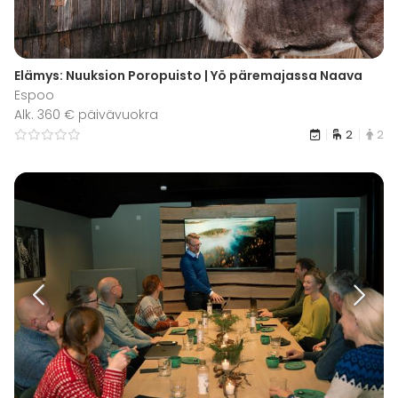
Elämys: Nuuksion Poropuisto | Yö päremajassa Naava
Espoo
Alk. 360 € päivävuokra
2
2