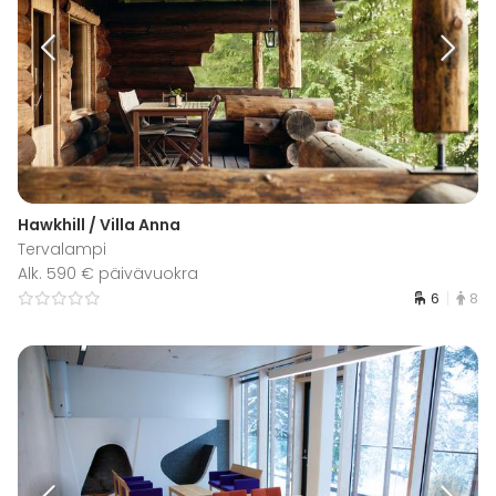
Hawkhill / Villa Anna
Tervalampi
Alk. 590 € päivävuokra
6
8