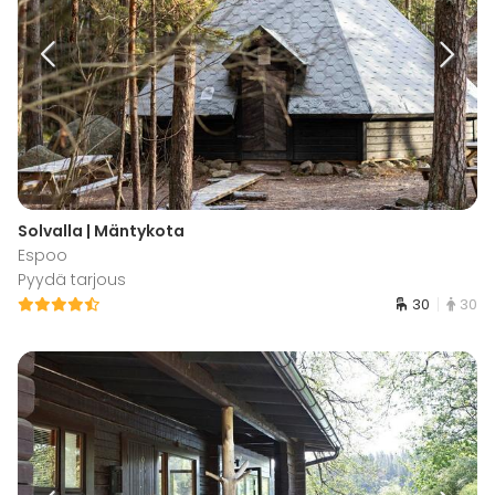
Solvalla | Mäntykota
Espoo
Pyydä tarjous
30
30