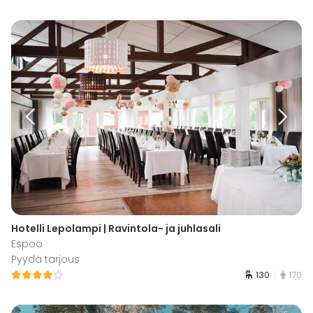
Hotelli Lepolampi | Ravintola- ja juhlasali
Espoo
Pyydä tarjous
130
170