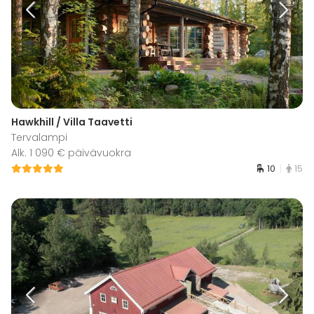
Hawkhill / Villa Taavetti
Tervalampi
Alk. 1 090 € päivävuokra
10
15