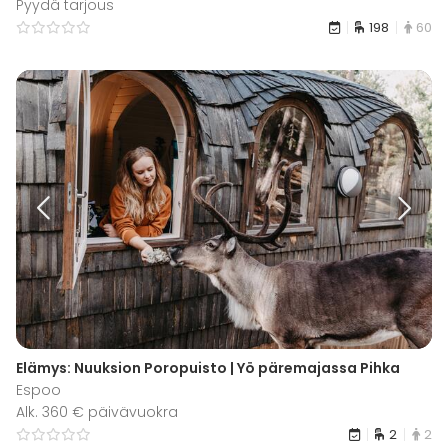
Pyydä tarjous
198
60
Elämys: Nuuksion Poropuisto | Yö päremajassa Pihka
Espoo
Alk. 360 € päivävuokra
2
2