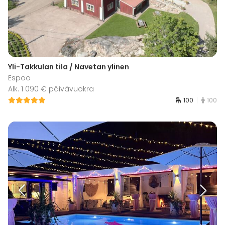
Yli-Takkulan tila / Navetan ylinen
Espoo
Alk. 1 090 € päivävuokra
100
100