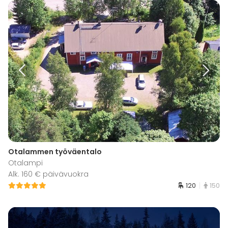
Otalammen työväentalo
Otalampi
Alk. 160 € päivävuokra
120
150