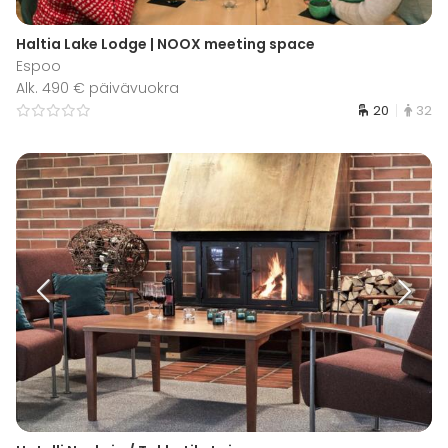
Haltia Lake Lodge | NOOX meeting space
Espoo
Alk. 490 € päivävuokra
20
32