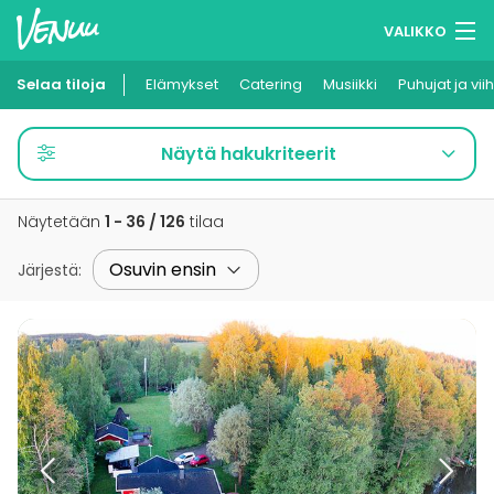
VALIKKO
Selaa tiloja
Elämykset
Muistilistasi
Catering
Musiikki
Puhujat ja vii
Kirjaudu
Näytä hakukriteerit
Suomi
Näytetään
1 - 36 / 126
tilaa
Ilmoita kohteesi
Järjestä
: