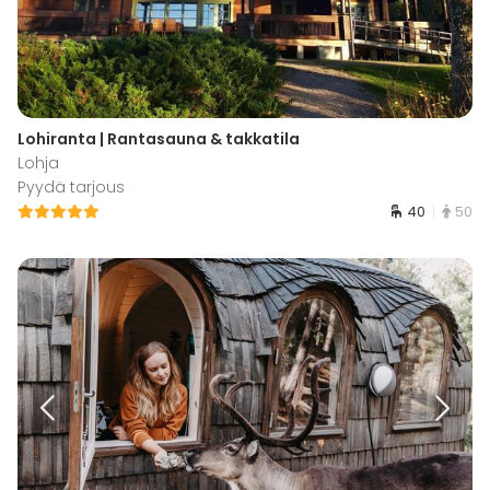
Lohiranta | Rantasauna & takkatila
Lohja
Pyydä tarjous
40
50