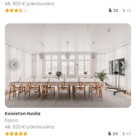
Alk. 800 € päivävuokra
20
20
Koiviston Huvila
Espoo
Alk. 620 € päivävuokra
24
40