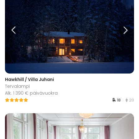
Hawkhill / Villa Juhani
Tervalampi
Alk. 1 390 € päivävuokra
18
20