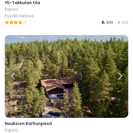
Yli-Takkulan tila
Espoo
Pyydä tarjous
300
300
Nuuksion Karhunpesä
Espoo