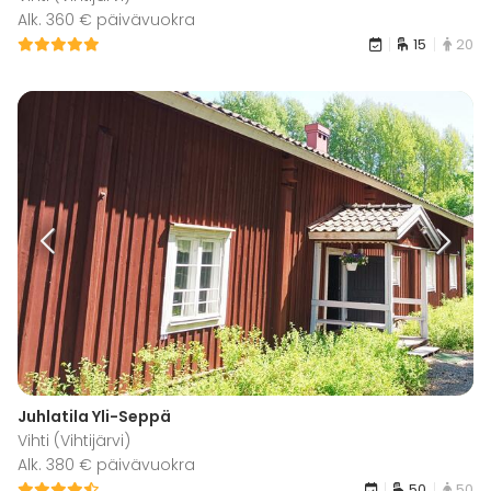
Alk. 360 € päivävuokra
15
20
Juhlatila Yli-Seppä
Vihti (Vihtijärvi)
Alk. 380 € päivävuokra
50
50