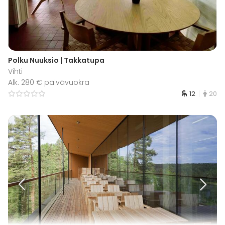
Polku Nuuksio | Takkatupa
Vihti
Alk. 280 € päivävuokra
12
20