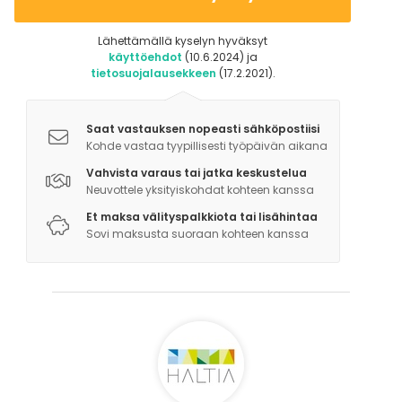
kapulamikrofonia)
- Äänijärjestelmä (digitaalinen mikseri, kaiuttimet)
Lähettämällä kyselyn hyväksyt
- Valojärjestelmä (valopöytä, heittimet)
käyttöehdot
(10.6.2024) ja
- Tulkkikoppi (ei kiinteää tulkkaustekniikkaa)
tietosuojalausekkeen
(17.2.2021).
Auditorion yhteydessä kokousjärjestäjän huone, josta
Saat vastauksen nopeasti sähköpostiisi
löytyy tulostin.
Kohde vastaa tyypillisesti työpäivän aikana
Vahvista varaus tai jatka keskustelua
Neuvottele yksityiskohdat kohteen kanssa
Et maksa välityspalkkiota tai lisähintaa
Sovi maksusta suoraan kohteen kanssa