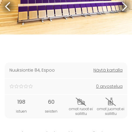
Nuuksiontie 84
,
Espoo
Näytä kartalla
0 arvostelua
198
60
omat ruoat ei
omat juomat ei
istuen
seisten
sallittu
sallittu