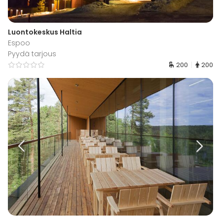
Luontokeskus Haltia
Espoo
Pyydä tarjous
200
200