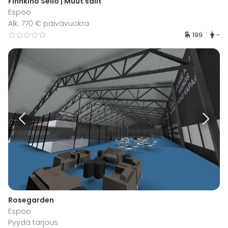
Finnkino Sello | Muut salit
Espoo
Alk. 770 € päivävuokra
199
-
Rosegarden
Espoo
Pyydä tarjous