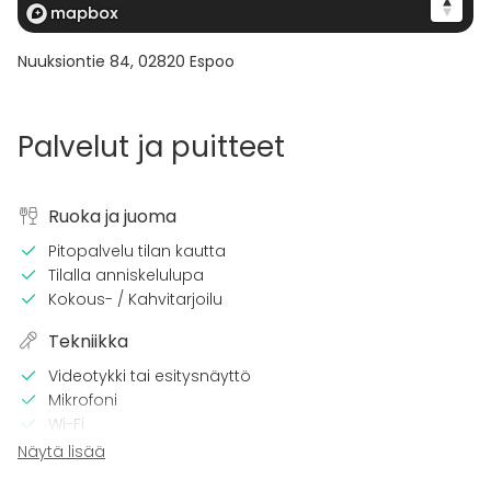
Nuuksiontie 84
,
02820
Espoo
Palvelut ja puitteet
Ruoka ja juoma
Pitopalvelu tilan kautta
Tilalla anniskelulupa
Kokous- / Kahvitarjoilu
Tekniikka
Videotykki tai esitysnäyttö
Mikrofoni
Wi-Fi
CD / DVD -soitin
Näytä lisää
Pro valaistustekniikka