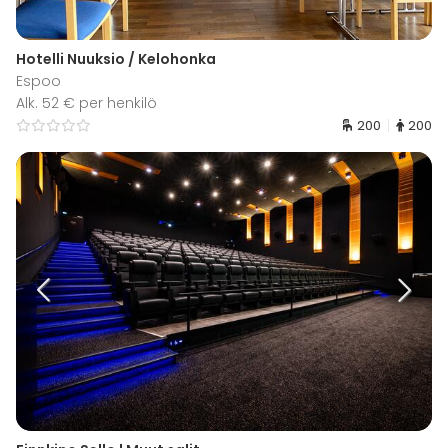
Hotelli Nuuksio / Kelohonka
Espoo
Alk. 52 € per henkilö
200
200