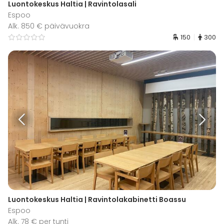
Luontokeskus Haltia | Ravintolasali
Espoo
Alk. 850 € päivävuokra
150
300
Luontokeskus Haltia | Ravintolakabinetti Boassu
Espoo
Alk. 78 € per tunti