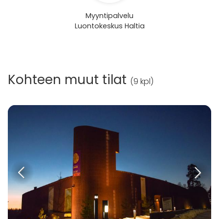
Myyntipalvelu
Luontokeskus Haltia
Kohteen muut tilat
(
9 kpl
)