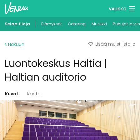
VALIKKO
Selaa tiloja
Elämykset
Muistilistasi
Catering
Musiikki
Puhujat ja vii
Kirjaudu
Lisää muistilistalle
Hakuun
Suomi
Luontokeskus Haltia |
Ilmoita kohteesi
Haltian auditorio
Kuvat
Kartta