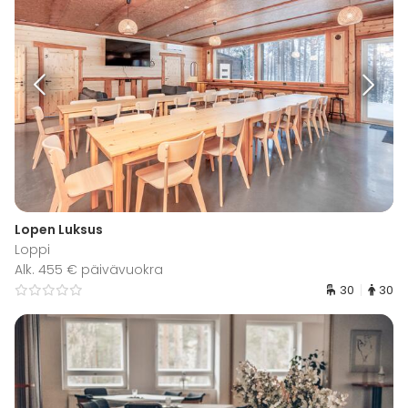
Lopen Luksus
Loppi
Alk. 455 € päivävuokra
30
30