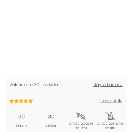
Valurinkatu 2C
,
Karkkila
Näytä kartalla
1 arvostelu
30
30
omat ruoat ei
omat juomat ei
istuen
seisten
sallittu
sallittu