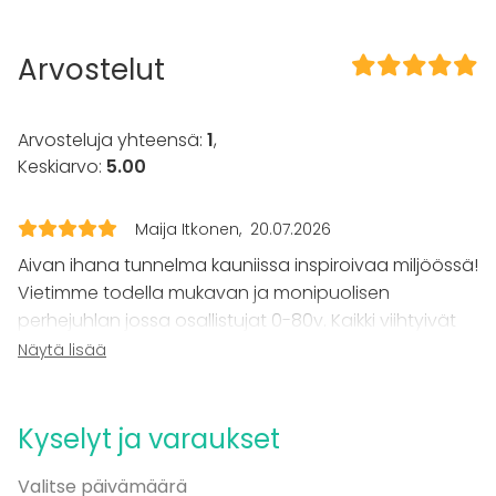
Sauna
Kalusto
Arvostelut
Pyyhkeet
Tapahtumatyypit
Arvosteluja yhteensä:
1
,
Juhlat
Keskiarvo:
5.00
Häät
Saunailta
Maija Itkonen
20.07.2026
Illallinen / lounas
Kokous
Aivan ihana tunnelma kauniissa inspiroivaa miljöössä!
Seminaari / konferenssi
Vietimme todella mukavan ja monipuolisen
Messut
perhejuhlan jossa osallistujat 0-80v. Kaikki viihtyivät
Esitys / näytös
mainiosti: ruoka oli hyvää, sauna kuuma, joki viileä ja
Näytä lisää
Virkistystilaisuus
palvelu ystävällistä. Illan kruunasi seinälle heijastettu
Mökkireissu / retriitti
jalkapallon MM-ottelu! N 30 henkeä mahtui mukavasti
Elämys / aktiviteetti
Pikkujoulut
kabinettiin.
Kyselyt ja varaukset
Tilatyypit
Valitse päivämäärä