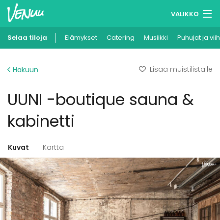
VALIKKO
Selaa tiloja
Elämykset
Muistilistasi
Catering
Musiikki
Puhujat ja vii
Kirjaudu
Lisää muistilistalle
Hakuun
Suomi
UUNI -boutique sauna &
Ilmoita kohteesi
kabinetti
Kuvat
Kartta