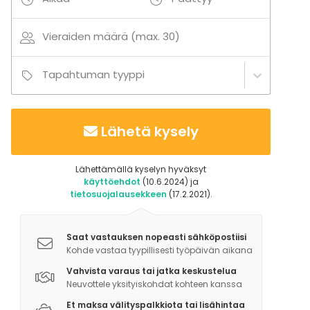
Vieraiden määrä (max. 30)
Tapahtuman tyyppi
Lähetä kysely
Lähettämällä kyselyn hyväksyt
käyttöehdot
(10.6.2024) ja
tietosuojalausekkeen
(17.2.2021).
Saat vastauksen nopeasti sähköpostiisi
Kohde vastaa tyypillisesti työpäivän aikana
Vahvista varaus tai jatka keskustelua
Neuvottele yksityiskohdat kohteen kanssa
Et maksa välityspalkkiota tai lisähintaa