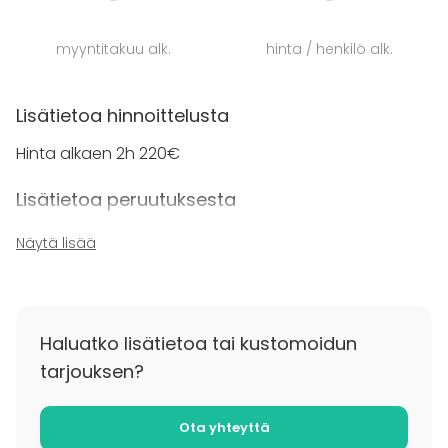
ympäristöstä, joka luo täydellisen pohjan
unohtumattomille hetkille yhdessä ystäviesi kanssa.
myyntitakuu alk.
hinta / henkilö alk.
Lisätietoa hinnoittelusta
Hinta alkaen 2h 220€
Lisätietoa peruutuksesta
varaus on sitova ja perimme 50% ennakkomaksun
Näytä lisää
tilavuokrasta.
Haluatko lisätietoa tai kustomoidun
tarjouksen?
Ota yhteyttä