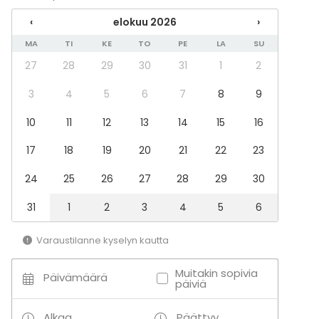
Saunatila
Kabinetti
‹
elokuu 2026
›
MA
TI
KE
TO
PE
LA
SU
Lisätietoa aktiviteeteista
27
28
29
30
31
1
2
Tarjoamme yhteistyökumppaneidemme kautta
3
4
5
6
7
8
9
elämyspaketteja mm. joogaa, äänimaljarentoutusta
10
11
12
13
14
15
16
sekä matalankynnyksen taidemaalausta.
17
18
19
20
21
22
23
24
25
26
27
28
29
30
31
1
2
3
4
5
6
Varaustilanne kyselyn kautta
Muitakin sopivia
Päivämäärä
päiviä
Alkaa
Päättyy