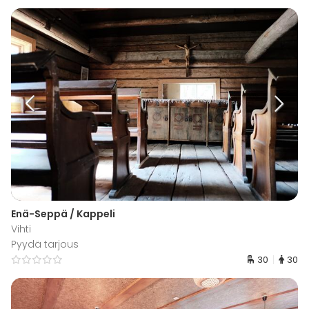
Enä-Seppä / Kappeli
Vihti
Pyydä tarjous
30
30