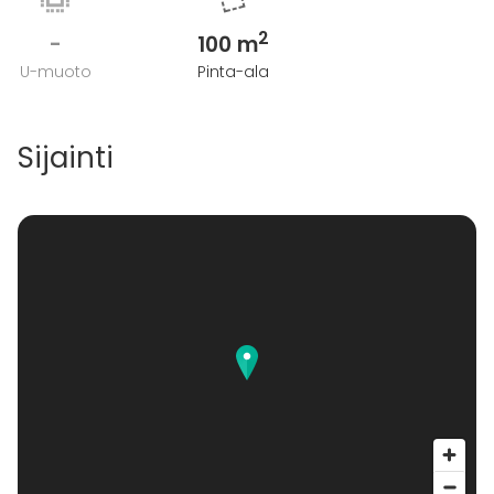
2
-
100 m
U-muoto
Pinta-ala
Sijainti