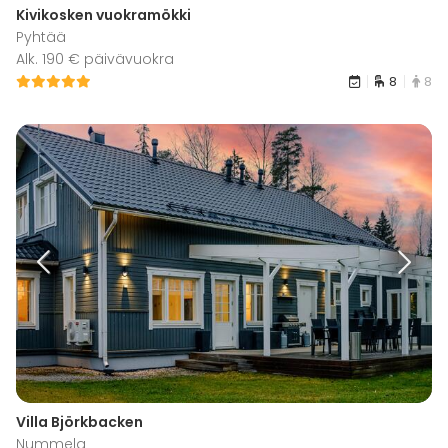
Kivikosken vuokramökki
Pyhtää
Alk. 190 € päivävuokra
8
8
Villa Björkbacken
Nummela