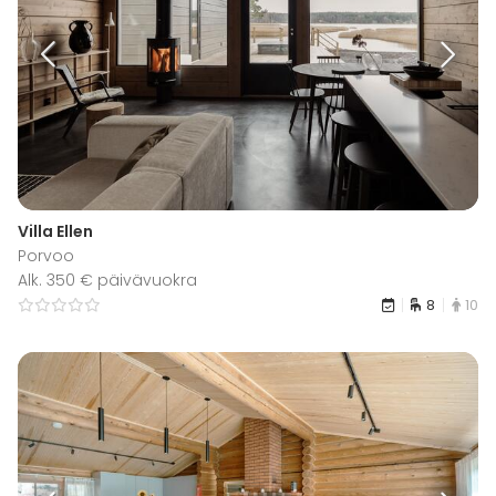
Villa Ellen
Porvoo
Alk. 350 € päivävuokra
8
10