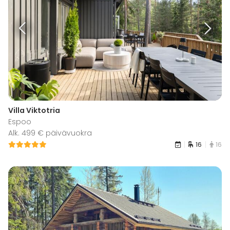
Villa Viktotria
Espoo
Alk. 499 € päivävuokra
16
16