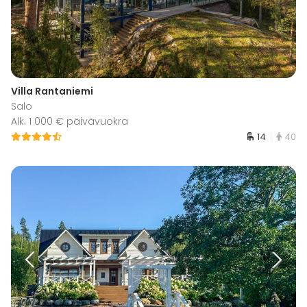
Villa Rantaniemi
Salo
Alk. 1 000 € päivävuokra
14
40