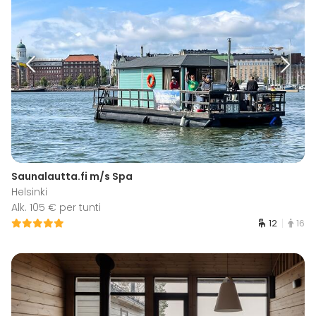
Saunalautta.fi m/s Spa
Helsinki
Alk. 105 € per tunti
12
16