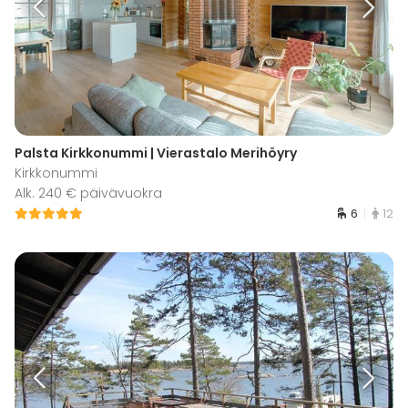
Palsta Kirkkonummi | Vierastalo Merihöyry
Kirkkonummi
Alk. 240 € päivävuokra
6
12