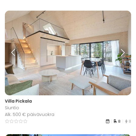
Villa Pickala
Siuntio
Alk. 500 € päivävuokra
8
8