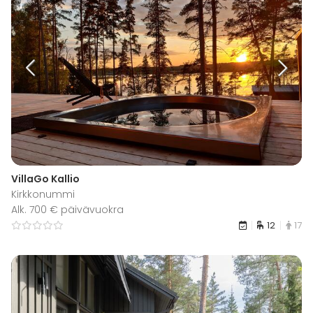
VillaGo Kallio
Kirkkonummi
Alk. 700 € päivävuokra
12
17