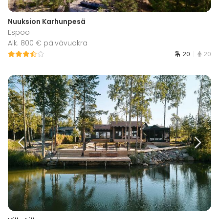
Nuuksion Karhunpesä
Espoo
Alk. 800 € päivävuokra
20
20