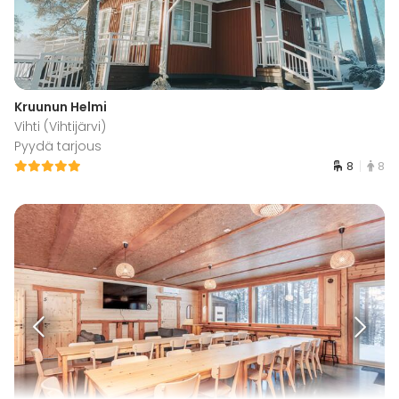
Kruunun Helmi
Vihti (Vihtijärvi)
Pyydä tarjous
8
8