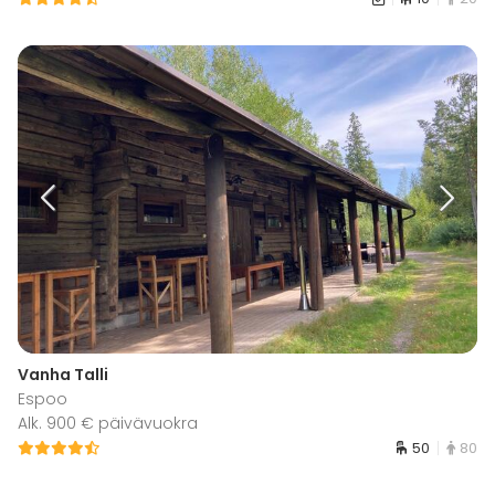
Vanha Talli
Espoo
Alk. 900 € päivävuokra
50
80