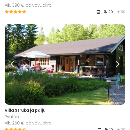
Alk. 390 € päivävuokra
20
50
Villa Struka ja palju
Pyhtää
Alk. 250 € päivävuokra
10
20