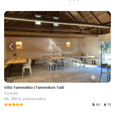
Villa Tammikko | Tammikon Talli
Tuusula
Alk. 280 € päivävuokra
60
70