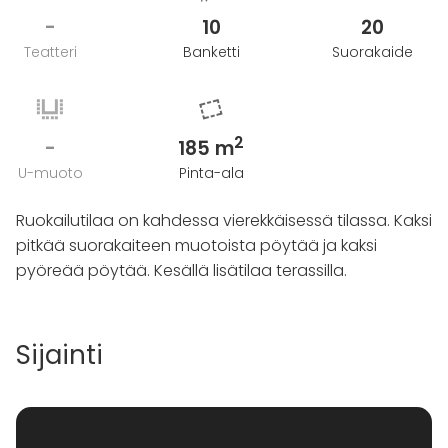
-
10
20
Teatteri
Banketti
Suorakaide
2
-
185 m
U-muoto
Pinta-ala
Ruokailutilaa on kahdessa vierekkäisessä tilassa. Kaksi
pitkää suorakaiteen muotoista pöytää ja kaksi
pyöreää pöytää. Kesällä lisätilaa terassilla.
Sijainti