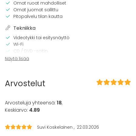
Omat ruoat mahdolliset
Omat juomat sallittu
Pitopalvelu tilan kautta
Tekniikka
Videotykki tai esitysnäyttö
Wi-Fi
CD / DVD -soitin
TV
Näytä lisää
Tilaan kuuluu
Terassi
Arvostelut
Sauna
Majoittumismahdollisuus
Musiikki kovalla OK
Arvosteluja yhteensä:
18
,
Piha
Keskiarvo:
4.89
Kalusto
Palju / poreallas
Suvi Koskelainen
22.03.2026
Keittiö asiakkaan käytössä