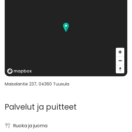
Maisalantie 237
,
04360
Tuusula
Palvelut ja puitteet
Ruoka ja juoma