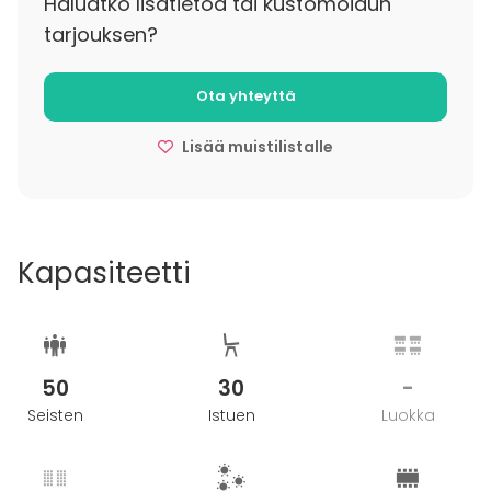
Haluatko lisätietoa tai kustomoidun
tarjouksen?
Ota yhteyttä
Lisää muistilistalle
Kapasiteetti
50
30
-
Seisten
Istuen
Luokka