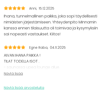
Fläppi- / Valkotaulu
Anni
15.12.2025
Piano
Pyyhkeet
Ihana, tunnelmallinen paikka, joka sopi täydellisesti
Astiasto
nimiäisten järjestämiseen. Yhteydenpito Minnamin
kanssa ennen tilaisuutta oli toimivaa ja kysymyksiin
Tapahtumatyypit
sai nopeasti vastaukset. Kiitos!
Juhlat
Häät
Saunailta
Egne Raba
04.11.2025
Illallinen / lounas
AIVAN IHANA PAIKKA !
Kokous
TILAT TODELLA ISOT .
Seminaari / konferenssi
- saunassa upea lounge alue.
Messut
Esitys / näytös
Keittiössä kaikki olemassa, mitä tarvitset.
Näytä lisää
Virkistystilaisuus
Siistinäköinen, rauhallinen.
Mökkireissu / retriitti
Meillä oli 25 henkilön synttärit ja paikka aivaaaan
Näytä lisää arvosteluita
Elämys / aktiviteetti
super kiva:)
Pikkujoulut
Tilatyypit
What a treasure in Tuusula forest .