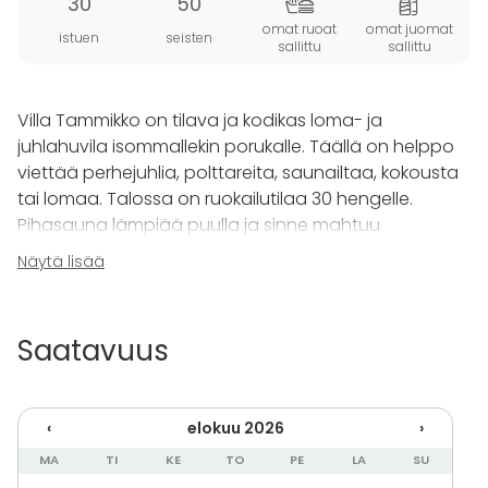
30
50
omat ruoat
omat juomat
istuen
seisten
sallittu
sallittu
Villa Tammikko on tilava ja kodikas loma- ja
juhlahuvila isommallekin porukalle. Täällä on helppo
viettää perhejuhlia, polttareita, saunailtaa, kokousta
tai lomaa. Talossa on ruokailutilaa 30 hengelle.
Pihasauna lämpiää puulla ja sinne mahtuu
saunomaan 10 henkilöä. Käytössä on myös
Näytä lisää
ulkoporeallas.
Majoittumaan mahtuu päärakennukseen 12 henkilöä,
Saatavuus
saunatuvalle 1-2 henkilöä ja kesällä on tarjolla myös
aittamajoitusta. Taloa ympäröi kaunis lähes
hehtaarin kokoinen puutarhapiha, ja heti pihasta
‹
elokuu 2026
›
pääsee mukaville metsäpoluille. Nuotiopaikka on heti
pihan tuntumassa. Villa Tammikkoon pääsee
MA
TI
KE
TO
PE
LA
SU
kätevästi HSL:n busseilla.