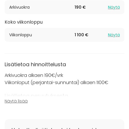
Arkivuokra
190 €
Näytä
Koko viikonloppu
Viikonloppu
1 100 €
Näytä
Lisätietoa hinnoittelusta
Arkivuokra alkaen 190€/vrk
Viikonloput (perjantai-sunnuntai) alkaen 1100€
Lisätietoa peruutuksesta
Näytä lisää
Varaus on mahdollista perua 14 vrk ennen tilaisuutta.
Varausmaksua ei palauteta.