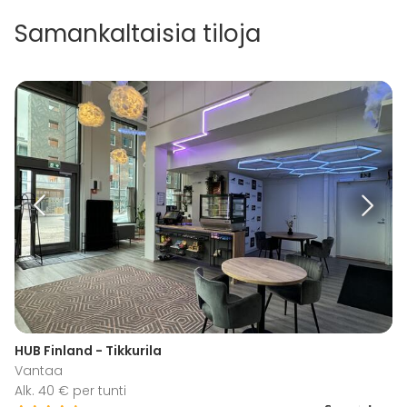
Samankaltaisia tiloja
HUB Finland - Tikkurila
Vantaa
Alk. 40 € per tunti