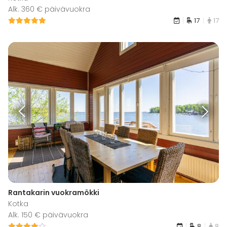
Alk. 360 € päivävuokra
17
17
Rantakarin vuokramökki
Kotka
Alk. 150 € päivävuokra
8
8