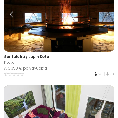
Santalahti / Lapin Kota
Kotka
Alk. 350 € päivävuokra
30
30