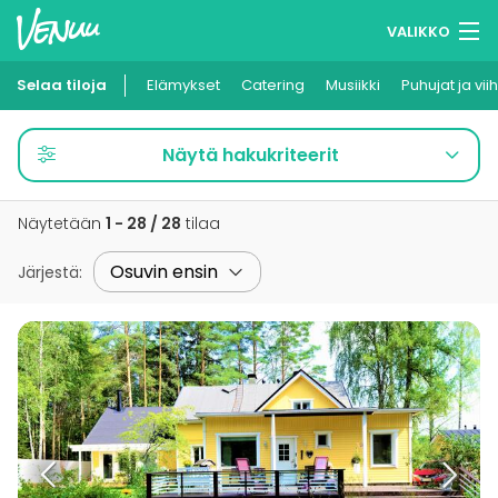
VALIKKO
Selaa tiloja
Elämykset
Muistilistasi
Catering
Musiikki
Puhujat ja vii
Kirjaudu
Näytä hakukriteerit
Suomi
Näytetään
1 - 28 / 28
tilaa
Ilmoita kohteesi
Järjestä
: