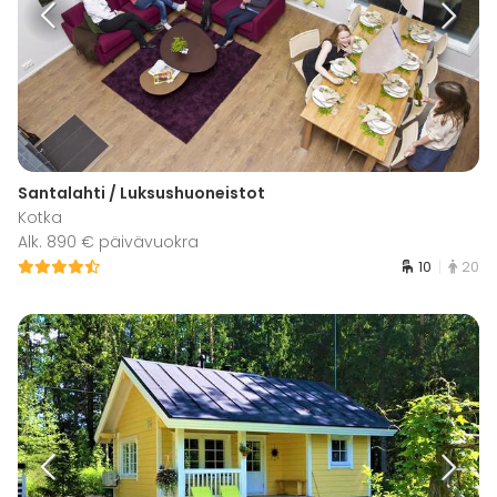
Santalahti / Luksushuoneistot
Kotka
Alk. 890 € päivävuokra
10
20