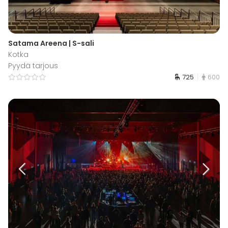
Satama Areena | S-sali
Kotka
Pyydä tarjous
725
600