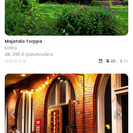
Majatalo Torppa
Kotka
Alk. 290 € päivävuokra
20
20