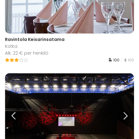
Ravintola Keisarinsatama
Kotka
Alk. 22 € per henkilö
100
100