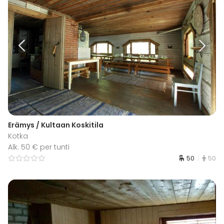
Erämys / Kultaan Koskitila
Kotka
Alk. 50 € per tunti
50
50