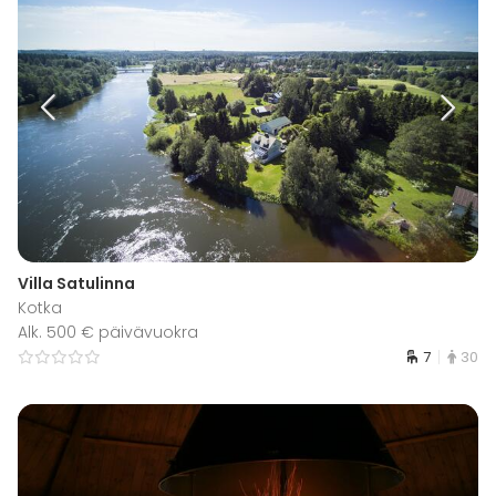
Villa Satulinna
Kotka
Alk. 500 € päivävuokra
7
30