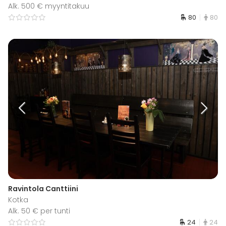
Alk. 500 € myyntitakuu
80
80
Ravintola Canttiini
Kotka
Alk. 50 € per tunti
24
24