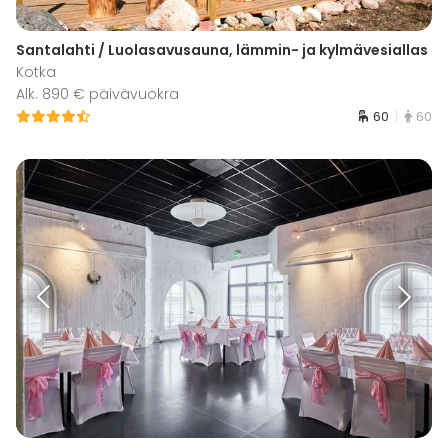
Santalahti / Luolasavusauna, lämmin- ja kylmävesiallas
Kotka
Alk. 890 € päivävuokra
60
60