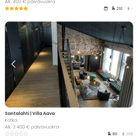
Alk. 400 € päivävuokra
210
-
Santalahti | Villa Aava
Kotka
Alk. 3 400 € päivävuokra
80
200