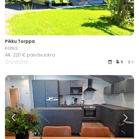
Pikku Torppa
Kotka
Alk. 220 € päivävuokra
6
6