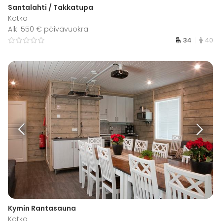
Santalahti / Takkatupa
Kotka
Alk. 550 € päivävuokra
34
40
Kymin Rantasauna
Kotka