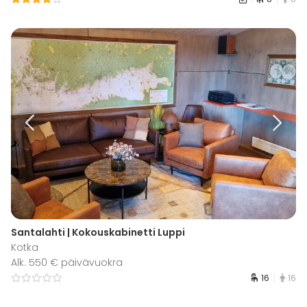
Santalahti | Kokouskabinetti Luppi
Kotka
Alk. 550 € päivävuokra
16
16