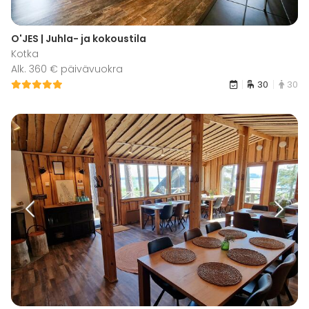
O'JES | Juhla- ja kokoustila
Kotka
Alk. 360 € päivävuokra
30
30