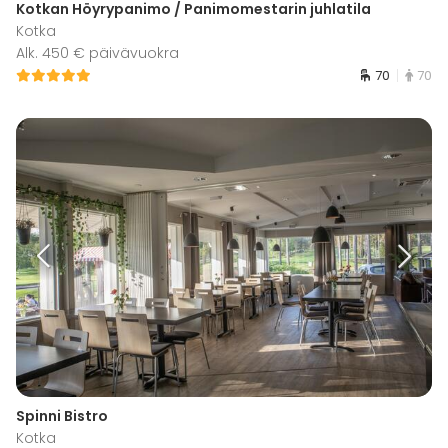
Kotkan Höyrypanimo / Panimomestarin juhlatila
Kotka
Alk. 450 € päivävuokra
70
70
Spinni Bistro
Kotka