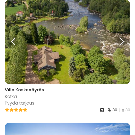
Villa Koskenäyräs
Kotka
Pyydä tarjous
80
80