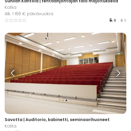
Sunilan Kantola | tehtaanjohtajan talo majoituksella
Kotka
Alk. 1 166 € päivävuokra
8
8
Savotta | Auditorio, kabinetti, seminaarihuoneet
Kotka