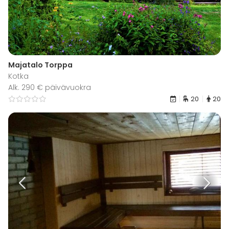
Majatalo Torppa
Kotka
Alk. 290 € päivävuokra
20
20