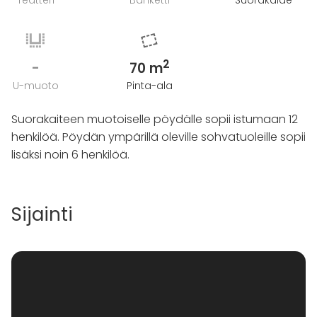
Teatteri
Banketti
Suorakaide
2
-
70 m
U-muoto
Pinta-ala
Suorakaiteen muotoiselle pöydälle sopii istumaan 12
henkilöä. Pöydän ympärillä oleville sohvatuoleille sopii
lisäksi noin 6 henkilöä.
Sijainti