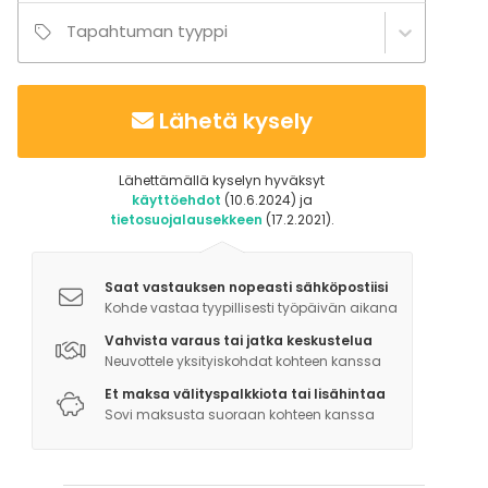
Tapahtuman tyyppi
Lähetä kysely
Lähettämällä kyselyn hyväksyt
käyttöehdot
(10.6.2024) ja
tietosuojalausekkeen
(17.2.2021).
Saat vastauksen nopeasti sähköpostiisi
Kohde vastaa tyypillisesti työpäivän aikana
Vahvista varaus tai jatka keskustelua
Neuvottele yksityiskohdat kohteen kanssa
Et maksa välityspalkkiota tai lisähintaa
Sovi maksusta suoraan kohteen kanssa