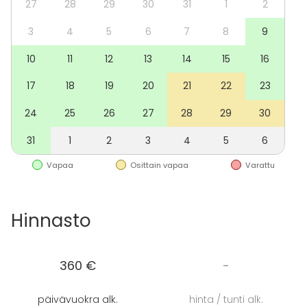
27
28
29
30
31
1
2
henkilölle.
3
4
5
6
7
8
9
10
11
12
13
14
15
16
17
18
19
20
21
22
23
24
25
26
27
28
29
30
31
1
2
3
4
5
6
Vapaa
Osittain vapaa
Varattu
Hinnasto
360 €
-
päivävuokra alk.
hinta / tunti alk.