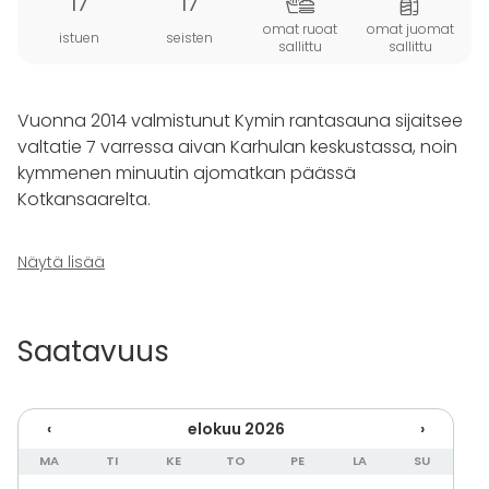
17
17
omat ruoat
omat juomat
istuen
seisten
sallittu
sallittu
Vuonna 2014 valmistunut Kymin rantasauna sijaitsee
valtatie 7 varressa aivan Karhulan keskustassa, noin
kymmenen minuutin ajomatkan päässä
Kotkansaarelta.
Tilat ovat upealla paikalla Kymijoen Korkeakosken
Näytä lisää
rannalla, Karhulan jokipuistossa. Saunan terassilta on
suora näkymä joelle, josta voit katsella vaikka lohien
hyppelyä vilvoittelun lomassa. Tiloissa on myös
Saatavuus
modernit kokous välineet.
Jokirannassa rantasaunan pihapiirissä on myös
‹
elokuu 2026
›
laavu, jossa voit paistella makkarat tai keittää
pannukahvit. Tilat ovat mitoitettu 12 henkilölle.
MA
TI
KE
TO
PE
LA
SU
Saunan pihapiirissä on kuitenkin väljät tilat, vaikka 20