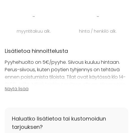
-
-
myyntitakuu alk.
hinta / henkilö alk.
Lisätietoa hinnoittelusta
Pyyhehuolto on 5€/pyyhe. Siivous kuuluu hintaan.
Perus-siivous, kuten pöytien tyhjennys on tehtävä
ennen poistumista tiloista. Tilat ovat käytössä klo 14-
01:00 välillä. Mikäli teidän tarvitsee olla myöhempään,
Näytä lisää
niin pyydä meiltä lisäaikaa.
Lisätietoa peruutuksesta
Alle viikkoa aikaisemmin tehdyistä peruutuksista
Haluatko lisätietoa tai kustomoidun
veloitetaan 50% maksu.
tarjouksen?