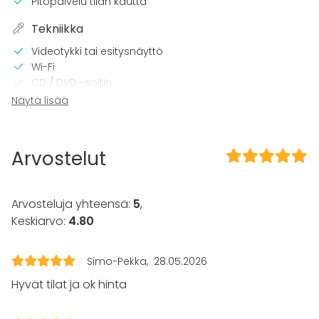
Pitopalvelu tilan kautta
Tekniikka
Videotykki tai esitysnäyttö
Wi-Fi
CD / DVD -soitin
Pro äänilaitteisto
Näytä lisää
Tilaan kuuluu
Terassi
Arvostelut
Sauna
Piha
Arvosteluja yhteensä:
5
,
Kalusto
Keskiarvo:
4.80
Keittiö asiakkaan käytössä
Pyyhkeet
Astiasto
Simo-Pekka
28.05.2026
Hyvät tilat ja ok hinta
Tapahtumatyypit
Juhlat