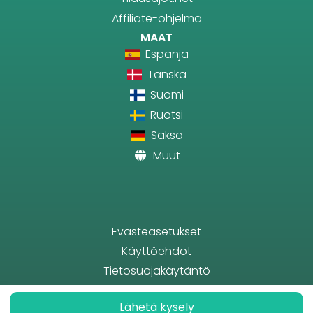
Affiliate-ohjelma
MAAT
Espanja
Tanska
Suomi
Ruotsi
Saksa
Muut
Evästeasetukset
Käyttöehdot
Tietosuojakäytäntö
Lähetä kysely