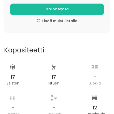
Ota yhteyttä
Lisää muistilistalle
Kapasiteetti
17
17
-
Seisten
Istuen
Luokka
-
-
12