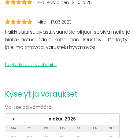
Riku Palviainen
21.10.2025
Häät
Saunailta
Illallinen / lounas
Mira
17.05.2023
Kokous
Seminaari / konferenssi
Kaikki sujui sulavasti, saunatila oli juuri sopiva meille ja
Messut
hinta-laatusuhde oli kohdillaan. JOustavuutta löytyi
Esitys / näytös
ja ei moitittavaa. varustelu hyvä myös .
Virkistystilaisuus
Mökkireissu / retriitti
Elämys / aktiviteetti
Näytä lisää arvosteluita
Pikkujoulut
Tilatyypit
Saunatila
Kyselyt ja varaukset
Lounge
Kabinetti
Valitse päivämäärä
Terassi / Piha
Biletila
‹
elokuu 2026
›
MA
TI
KE
TO
PE
LA
SU
Aktiviteetit