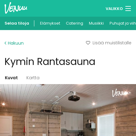
VALIKKO
Selaa tiloja
Elämykset
Muistilistasi
Catering
Musiikki
Puhujat ja vii
Kirjaudu
Lisää muistilistalle
Hakuun
Suomi
Kymin Rantasauna
Ilmoita kohteesi
Kuvat
Kartta