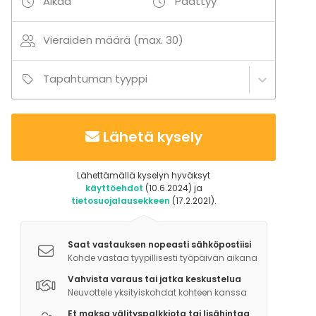
Alkaa
Päättyy
- Biljardipöytä
- Kortti- ja lautapelejä
Vieraiden määrä (max. 30)
Tapahtuman tyyppi
Lähetä kysely
Lähettämällä kyselyn hyväksyt
käyttöehdot
(10.6.2024) ja
tietosuojalausekkeen
(17.2.2021).
Saat vastauksen nopeasti sähköpostiisi
Kohde vastaa tyypillisesti työpäivän aikana
Vahvista varaus tai jatka keskustelua
Neuvottele yksityiskohdat kohteen kanssa
Et maksa välityspalkkiota tai lisähintaa