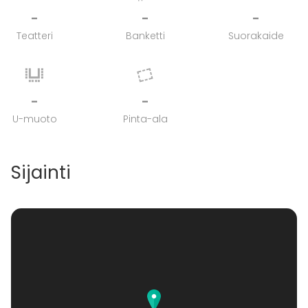
-
-
-
Teatteri
Banketti
Suorakaide
-
-
U-muoto
Pinta-ala
Sijainti