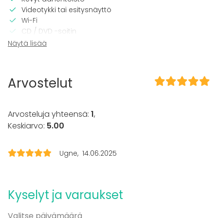
Videotykki tai esitysnäyttö
Wi-Fi
CD / DVD -soitin
TV
Näytä lisää
Tilaan kuuluu
Sauna
Arvostelut
Musiikki kovalla OK
Piha
Arvosteluja yhteensä:
1
,
Kalusto
Keskiarvo:
5.00
Keittiö asiakkaan käytössä
Pyyhkeet
Astiasto
Ugne
14.06.2025
Tapahtumatyypit
Juhlat
Kyselyt ja varaukset
Häät
Saunailta
Valitse päivämäärä