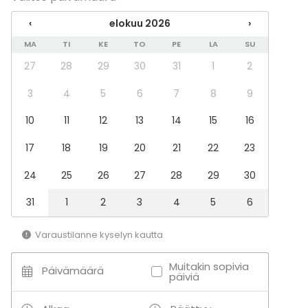
Illallinen / lounas
Kokous
‹
elokuu 2026
›
Seminaari / konferenssi
MA
TI
KE
TO
PE
LA
SU
Messut
Esitys / näytös
27
28
29
30
31
1
2
Virkistystilaisuus
Mökkireissu / retriitti
3
4
5
6
7
8
9
Elämys / aktiviteetti
10
11
12
13
14
15
16
Pikkujoulut
Tilatyypit
17
18
19
20
21
22
23
Juhlasali
24
25
26
27
28
29
30
Saunatila
Kokoushuone
31
1
2
3
4
5
6
Lounge
Terassi / Piha
Varaustilanne kyselyn kautta
Biletila
Ulkotila
Muitakin sopivia
Päivämäärä
päiviä
Lisätietoa aktiviteeteista