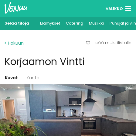
VALIKKO
Selaa tiloja
Elämykset
Muistilistasi
Catering
Musiikki
Puhujat ja vii
Kirjaudu
Lisää muistilistalle
Hakuun
Suomi
Korjaamon Vintti
Ilmoita kohteesi
Kuvat
Kartta