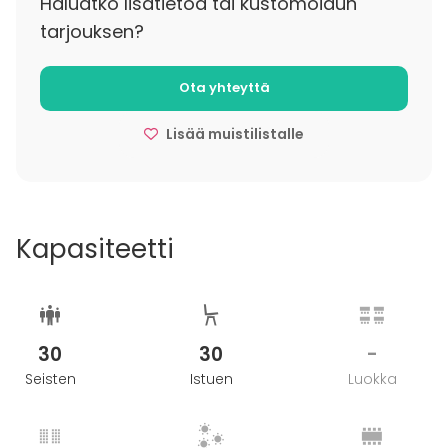
Haluatko lisätietoa tai kustomoidun
Korjaamon Vintti tarjoaa unohtumattoman
tarjouksen?
kokemuksen jokaiseen tilaisuuteen!
Ota yhteyttä
Tilaisuuteenne on mahdollista myös yhdistää
rentouttavia elämyksiä.
Lisää muistilistalle
Elämisen virtaa | Sound Healing,
Äänimaljarentoutus
Elämys: Elämisen virtaa | Soundful Yin® Jooga
Kapasiteetti
30
30
-
Seisten
Istuen
Luokka