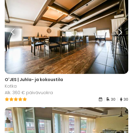
O'JES | Juhla- ja kokoustila
Kotka
Alk. 360 € päivävuokra
30
30