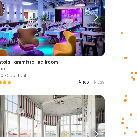
ntola Tammisto | Ballroom
aa
150 € per tunti
160
228