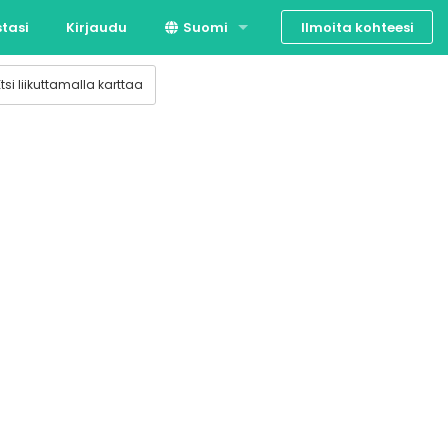
Ilmoita kohteesi
stasi
Kirjaudu
Suomi
ahtumatuotanto
Svenska
Etsi liikuttamalla karttaa
English