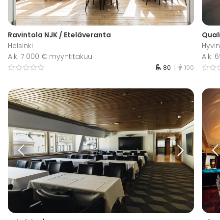
Ravintola NJK / Eteläveranta
Quali
Helsinki
Hyvi
Alk. 7 000 € myyntitakuu
Alk. 
80
100