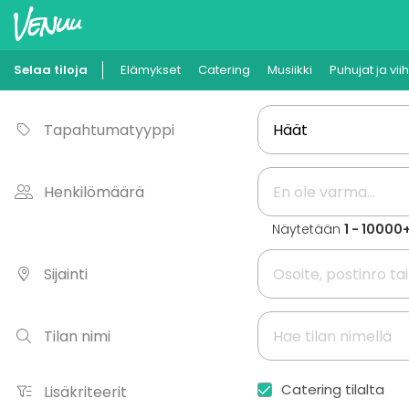
Selaa tiloja
Elämykset
Catering
Musiikki
Puhujat ja vii
Tapahtumatyyppi
Henkilömäärä
Näytetään
1 - 10000
Sijainti
Tilan nimi
Catering tilalta
Lisäkriteerit