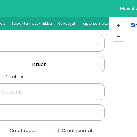
Muistili
hde
Tapahtumatekniikka
Kuvaajat
Tapahtumatarvikkeet
Tap
+
hlö kohteet
Omat ruoat
Omat juomat