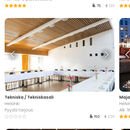
75
120
Tekniska / Tekniskasali
Maja
Helsinki
Helsi
Pyydä tarjous
Alk.
150
220