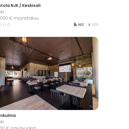
tola NJK / Keskisali
nki
7 000 € myyntitakuu
160
200
onkulma
nki
 860 € päivävuokra