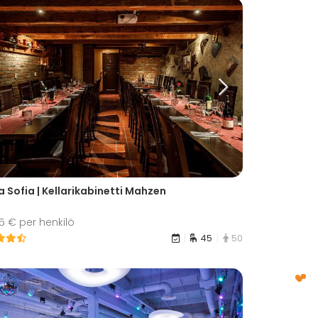
 Sofia | Kellarikabinetti Mahzen
45 € per henkilö
45
50