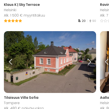
Klaus K | Sky Terrace
Ravin
Helsinki
Helsi
Alk. 1 500 € myyntitakuu
Alk. 
20
90
Tilaisuus Villa Sofia
Aall
Tampere
Helsi
Alk. 480 € päivävuokra
Alk.