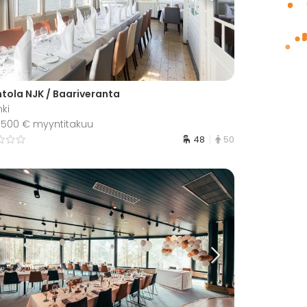
ntola NJK / Baariveranta
nki
3 500 € myyntitakuu
48
50