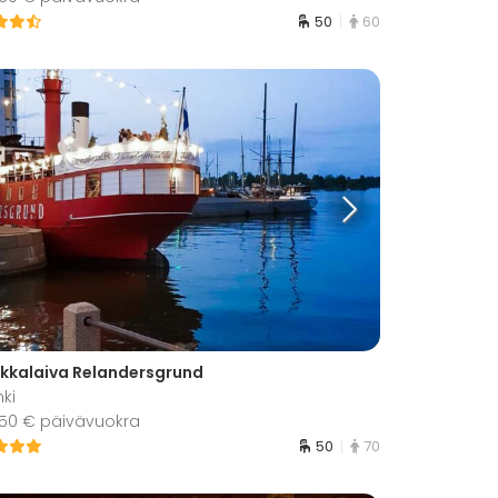
50
60
kkalaiva Relandersgrund
nki
 950 € päivävuokra
50
70