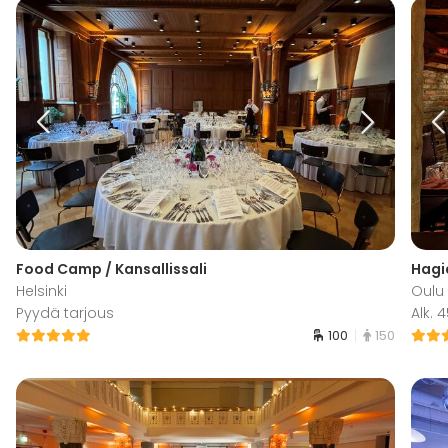
Food Camp / Kansallissali
Hagia
Helsinki
Oulu
Pyydä tarjous
Alk. 
100
150