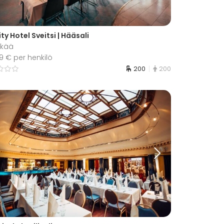
ty Hotel Sveitsi | Hääsali
nkää
69 € per henkilö
200
200