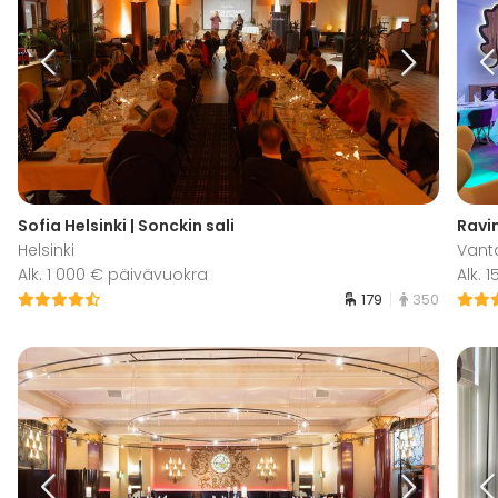
Sofia Helsinki | Sonckin sali
Ravi
Helsinki
Vant
Alk. 1 000 € päivävuokra
Alk. 
179
350