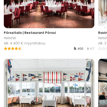
Pörssitalo | Restaurant Pörssi
Ravi
Helsinki
Helsi
Alk. 4 400 € myyntitakuu
Alk. 
400
617