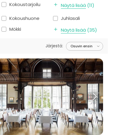
Kokoustarjoilu
Näytä lisää
(
11
)
Kokoushuone
Juhlasali
Mökki
Näytä lisää
(
35
)
Järjestä
: