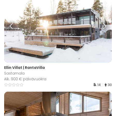
parivuoteeksi) sekä kaksi sängyksi muutettavaa
nojatuolia + 2 lisäsänkyä, jotka voidaan siirtää
huvilassa haluttuun paikkaan eli yhteensä 14 hlölle
majoitustilat.
- Suomalaiset, mukavat sängyt takaavat hyvät unet.
- Ylelliset, suomalaiset Balmuirin pyyhkeet.
- Olohuoneessa TV, iso kulmasohva, nojatuoli ja
penkki.
- Aulassa lukunurkkaus.
- Yläkerrassa oleskelutila, jossa nojatuolit ja TV.
Ellin Villat | RantaVilla
- Ilmalämpöpumppu.
Sastamala
- 2 x WC.
Alk. 900 € päivävuokra
- Lautapelejä.
14
30
- Mahdollisuus tilata ruoat cateringistä (aamupala,
välipalat, lounas, illallinen, tarjottavat juhliin)
- Syöttötuoli tarvittaessa.
- Runsaasti parkkitilaa.
- Palovaroittimet.