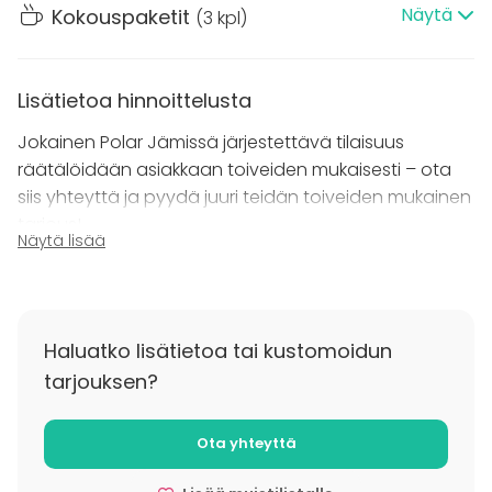
menut, jotka on kasattu lähitilojen ja -luonnon
Näytä
Kokouspaketit
(
3 kpl
)
parhaista raaka-aineista. Kysy lisää! Hoidamme
puolestasi tarjoiluvaraukset.
Lisätietoa hinnoittelusta
Maksutonta parkkitilaa on runsaasti Polar Jämin
pihalla.
Jokainen Polar Jämissä järjestettävä tilaisuus
räätälöidään asiakkaan toiveiden mukaisesti – ota
siis yhteyttä ja pyydä juuri teidän toiveiden mukainen
tarjous!
Näytä lisää
Yhden arkivuorokauden hinta on 450€ + 15€/hlö.
Useamman vuorokauden jaksot edullisemmin – esim.
Haluatko lisätietoa tai kustomoidun
arkena 4 vrk 1190€ + 15€/hlö.
tarjouksen?
Ota yhteyttä