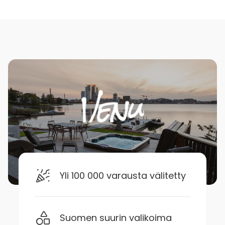
- Autojen maastoradat
- Sumokisailu
- Minigolf
- Frisbeegolf
- Näköalatorni
- Paintball
- Team-tehtävät
- Ilmailuaktiviteetit (mm. laskuvarjohyppy,
tandemhyppy)
- Kilpa-auto kyyditykset
- Kuntosali
- Rullaluistelu/rullasuksirata
- Koiravaljakkkoajo
- Leikkipuisto
Yli 100 000 varausta välitetty
- Pulkkamäet
Suomen suurin valikoima