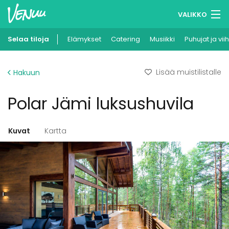
VALIKKO
Selaa tiloja
Elämykset
Muistilistasi
Catering
Musiikki
Puhujat ja vii
Kirjaudu
Lisää muistilistalle
Hakuun
Suomi
Polar Jämi luksushuvila
Ilmoita kohteesi
Kuvat
Kartta