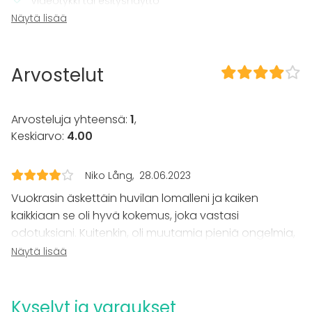
Videotykki tai esitysnäyttö
Wi-Fi
Näytä lisää
Pelikonsoli
TV
Arvostelut
Tilaan kuuluu
Terassi
Sauna
Arvosteluja yhteensä:
1
,
Majoittumismahdollisuus
Keskiarvo:
4.00
Musiikki kovalla OK
Piha
Niko Lång
28.06.2023
Kalusto
Vuokrasin äskettäin huvilan lomalleni ja kaiken
Palju / poreallas
kaikkiaan se oli hyvä kokemus, joka vastasi
Keittiö asiakkaan käytössä
odotuksiani. Kuitenkin, oli muutamia pieniä ongelmia,
Fläppi- / Valkotaulu
jotka kohtasin vierailuni aikana.
Näytä lisää
Pyyhkeet
Astiasto
Ensin huomasin, että keittiöstä loppui folio, mikä oli
Tapahtumatyypit
hieman ikävää. Olisi ollut hyödyllistä, jos huvila olisi
Kyselyt ja varaukset