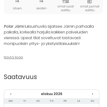
14
14
omat ruoat
omat juomat
istuen
seisten
sallittu
sallittu
Polar Jämi
luksushuvila sijaitsee Jämin parhaalla
paikalla, korkealla harjulla kaikkien palveluiden
vieressä. Upeat tilat soveltuvat loistavasti
monipuolisiin yritys- ja yksityistilaisuuksiin!
Polar Jämin hulppeat ja modernit puitteet täyttävät
Näytä lisää
vaativammatkin toiveet! Edustustason huvila tarjoaa
tilat kokouksiin ja rentoutumiseen. Pitkän pöydän
ääressä, mukavilla tuoleilla, panoraamaikkunoista
Saatavuus
harjumaisemaa ihailllen, kokouspäivät sujuvat
onnistuneesti. Viimeisen päälle varustellusta
huvilasta löytyy makuutilat 14 hengelle, ruokailutilat 20
‹
elokuu 2026
›
hengelle sekä massiivinen – koko huvilan kiertävä
terassi. Terassilla on aina lämmin poreamme.
MA
TI
KE
TO
PE
LA
SU