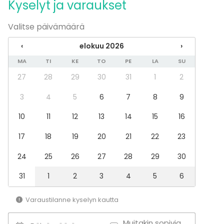
Kyselyt ja varaukset
Pikkujoulut
Valitse päivämäärä
Tilatyypit
Juhlasali
‹
elokuu 2026
›
Monitoimitila
MA
TI
KE
TO
PE
LA
SU
Ravintola
Lounge
27
28
29
30
31
1
2
Hotelli
3
4
5
6
7
8
9
Terassi / Piha
Biletila
10
11
12
13
14
15
16
Elämyspalvelu
Ulkotila
17
18
19
20
21
22
23
Baari
Kattoterassi
24
25
26
27
28
29
30
31
1
2
3
4
5
6
Varaustilanne kyselyn kautta
Muitakin sopivia