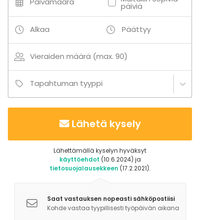
Päivämäärä
päiviä
Alkaa
Päättyy
Vieraiden määrä (max. 90)
Tapahtuman tyyppi
Lähetä kysely
Lähettämällä kyselyn hyväksyt
käyttöehdot
(10.6.2024) ja
tietosuojalausekkeen
(17.2.2021).
Saat vastauksen nopeasti sähköpostiisi
Kohde vastaa tyypillisesti työpäivän aikana