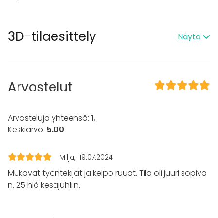
Terassi
Majoittumismahdollisuus
Hansel-sopimus
3D-tilaesittely
Näytä
Kattotila
Kalusto
Astiasto
Arvostelut
Tapahtumatyypit
Juhlat
Arvosteluja yhteensä:
1
,
Häät
Keskiarvo:
5.00
Saunailta
Illallinen / lounas
Kokous
Milja
19.07.2024
Seminaari / konferenssi
Mukavat työntekijät ja kelpo ruuat. Tila oli juuri sopiva
Messut
Esitys / näytös
n. 25 hlö kesäjuhliin.
Virkistystilaisuus
Mökkireissu / retriitti
Elämys / aktiviteetti