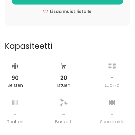
Lisää muistilistalle
Kapasiteetti
90
20
-
Seisten
Istuen
Luokka
-
-
-
Teatteri
Banketti
Suorakaide