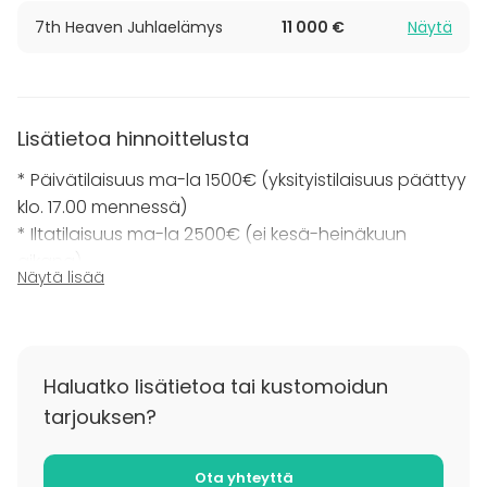
Tilassa on äänentoisto, mutta ei muuta
7th Heaven Juhlaelämys
11 000 €
Näytä
kokoustekniikkaa. Sään salliessa käytössä on myös
kattamaton ulko-osa, joka tuo lisätilaa ja
mahdollistaa tapahtumat jopa suuremmallekin
seurueelle.
Lisätietoa hinnoittelusta
* Päivätilaisuus ma-la 1500€ (yksityistilaisuus päättyy
Sky Terracen maksimikapasiteetti koko terassille on
90 vierasta ja lasitetulle terassille 30.
klo. 17.00 mennessä)
* Iltatilaisuus ma-la 2500€ (ei kesä-heinäkuun
Tervetuloa järjestämään unohtumattomia hetkiä Sky
aikana)
Näytä lisää
Terracelle – keskelle kaupunkia, korkealle kattojen ylle.
* Kesä-heinäkuun aikana mahdollista varata
iltatilaisuus koko illaksi
ma-to 3500€ / pe-su 5000€ 17-24
Haluatko lisätietoa tai kustomoidun
tarjouksen?
Ota yhteyttä