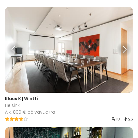
Klaus K | Wintti
Helsinki
Alk. 800 € päivävuokra
18
25