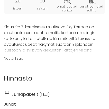
20
90
omat ruoat ei
omat juomat ei
istuen
seisten
sallittu
sallittu
Klaus K:n 7. kerroksessa sijaitseva Sky Terrace on
ainutlaatuinen tapahtumatila korkealla Helsingin
kattojen yllä. Lasitetulta ja lämmitetyltä terassilta
avautuvat upeat näkymät suoraan Esplanadin
puistoon ja sykkivän keskustan kattojen yli aina
Linnanmäelle saakka.
Näytä lisää
Sky Terrace tarjoaa modernin ja tunnelmallisen
kaupunkitilan, joka sopii erinomaisesti erilaisiin
Hinnasto
yksityistilaisuuksiin ympäri vuoden. Terassilla voit
järjestää esimerkiksi alkumaljat ennen illallista,
vihkiäiset, cocktailtilaisuuden tai näyttävän
Juhlapaketit
(
1 kpl
)
lanseeraustapahtuman. Ruokatarjoiluun voit valita
mieleisesi vaihtoehdot Sky Terracen menusta.
Juhlat