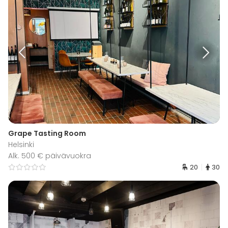
Grape Tasting Room
Helsinki
Alk. 500 € päivävuokra
20
30