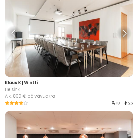
Klaus K | Wintti
Helsinki
Alk. 800 € päivävuokra
18
25