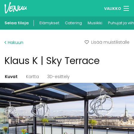
VALIKKO
Selaa tiloja
Elämykset
Muistilistasi
Catering
Musiikki
Puhujat ja vii
Kirjaudu
Lisää muistilistalle
Hakuun
Suomi
Klaus K | Sky Terrace
Ilmoita kohteesi
Kuvat
Kartta
3D-esittely