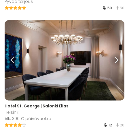
Pyydä tarjous
50
50
Hotel St. George | Salonki Elias
Helsinki
Alk. 300 € päivävuokra
12
20