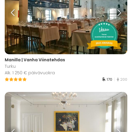
Manilla | Vanha Viinatehdas
Turku
Alk. 1 250 € päivävuokra
170
200