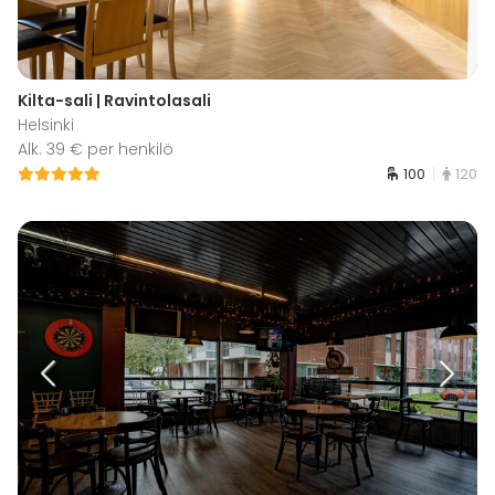
Kilta-sali | Ravintolasali
Helsinki
Alk. 39 € per henkilö
100
120