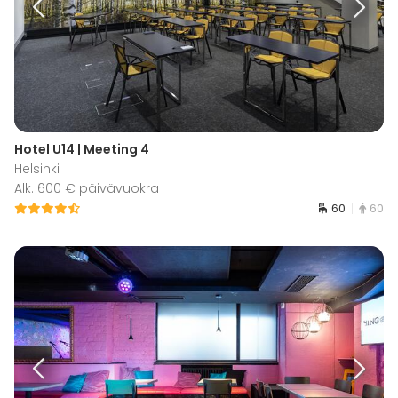
Hotel U14 | Meeting 4
Helsinki
Alk. 600 € päivävuokra
60
60