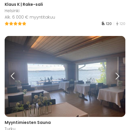
Klaus K | Rake-sali
Helsinki
Alk. 6 000 € myyntitakuu
120
120
Myyntimiesten Sauna
Turku