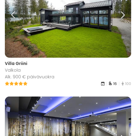
Villa Griini
Valkola
Alk. 900 € päivävuokra
16
100