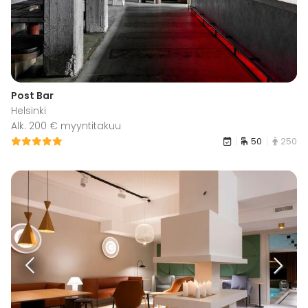
Post Bar
Helsinki
Alk. 200 € myyntitakuu
50
250