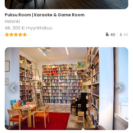
Puksu Room | Karaoke & Game Room
Helsinki
Alk. 300 € myyntitakuu
40
40