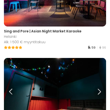
Sing and Pore | Asian Night Market Karaoke
Helsinki
Alk. 1 500 € myyntitakuu
59
96