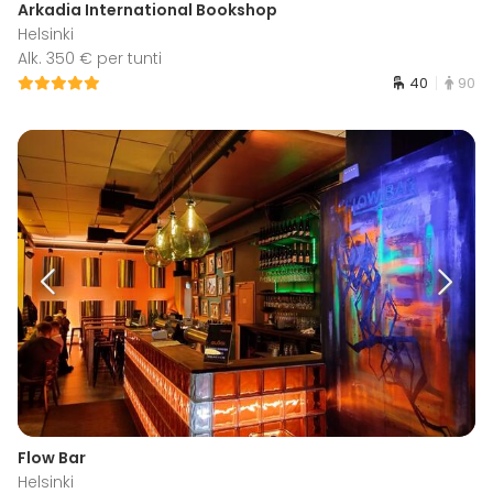
Arkadia International Bookshop
Helsinki
Alk. 350 € per tunti
40
90
Flow Bar
Helsinki