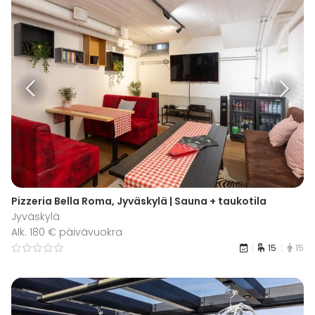
Pizzeria Bella Roma, Jyväskylä | Sauna + taukotila
Jyväskylä
Alk. 180 € päivävuokra
15
15