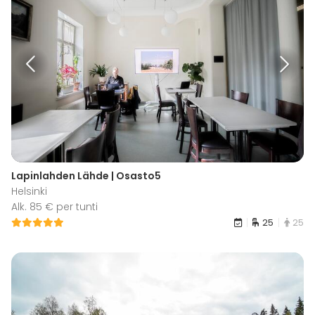
Lapinlahden Lähde | Osasto5
Helsinki
Alk. 85 € per tunti
25
25