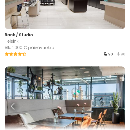
Bank / Studio
Helsinki
Alk. 1 000 € päivävuokra
90
90