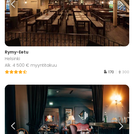
Rymy-Eetu
Helsinki
Alk. 4 500 € myyntitakuu
170
300