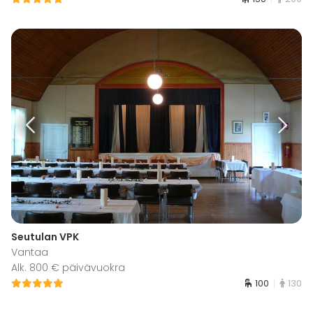
Seutulan VPK
Vantaa
Alk. 800 € päivävuokra
100
130