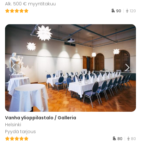
Alk. 500 € myyntitakuu
90
120
Vanha ylioppilastalo / Galleria
Helsinki
Pyydä tarjous
80
80