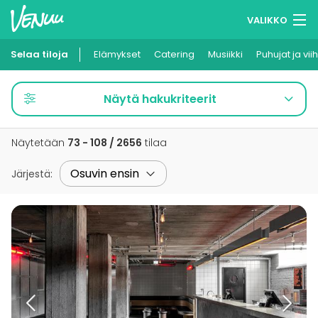
VALIKKO
Selaa tiloja
Elämykset
Muistilistasi
Catering
Musiikki
Puhujat ja vii
Kirjaudu
Näytä hakukriteerit
Suomi
Näytetään
73 - 108 / 2656
tilaa
Ilmoita kohteesi
Järjestä
: