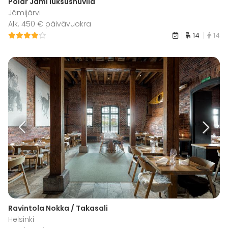
Polar Jämi luksushuvila
Jämijärvi
Alk. 450 € päivävuokra
14
14
Ravintola Nokka / Takasali
Helsinki