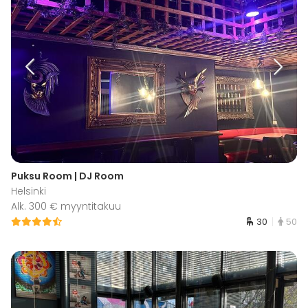
Puksu Room | DJ Room
Helsinki
Alk. 300 € myyntitakuu
30
50