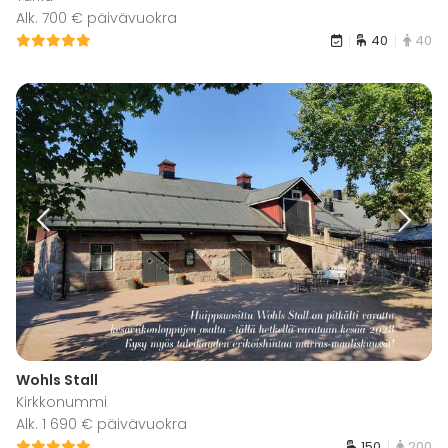
Alk. 700 € päivävuokra
40
40
Wohls Stall
Kirkkonummi
Alk. 1 690 € päivävuokra
150
200