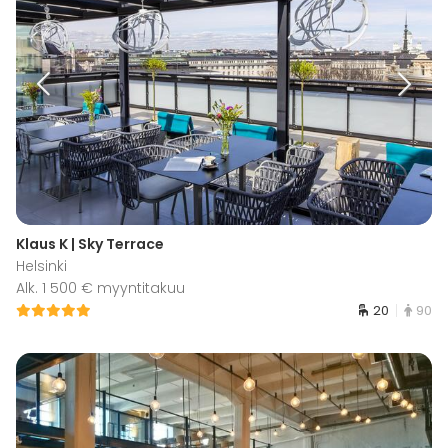
Klaus K | Sky Terrace
Helsinki
Alk. 1 500 € myyntitakuu
20
90