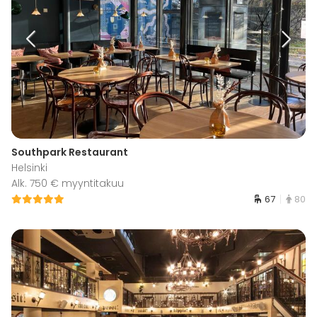
Southpark Restaurant
Helsinki
Alk. 750 € myyntitakuu
67
80