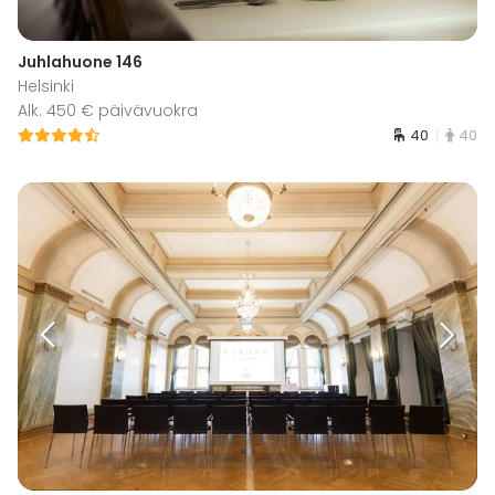
Juhlahuone 146
Helsinki
Alk. 450 € päivävuokra
40
40