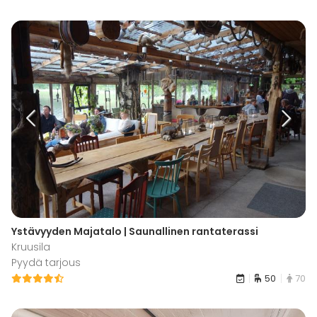
Ystävyyden Majatalo | Saunallinen rantaterassi
Kruusila
Pyydä tarjous
50
70