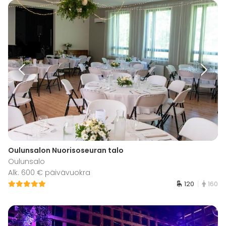
Oulunsalon Nuorisoseuran talo
Oulunsalo
Alk. 600 € päivävuokra
120
160